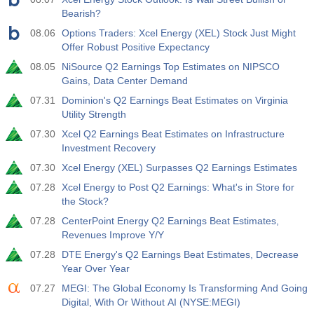
Bearish?
08.06
Options Traders: Xcel Energy (XEL) Stock Just Might
Offer Robust Positive Expectancy
08.05
NiSource Q2 Earnings Top Estimates on NIPSCO
Gains, Data Center Demand
07.31
Dominion's Q2 Earnings Beat Estimates on Virginia
Utility Strength
07.30
Xcel Q2 Earnings Beat Estimates on Infrastructure
Investment Recovery
07.30
Xcel Energy (XEL) Surpasses Q2 Earnings Estimates
07.28
Xcel Energy to Post Q2 Earnings: What's in Store for
the Stock?
07.28
CenterPoint Energy Q2 Earnings Beat Estimates,
Revenues Improve Y/Y
07.28
DTE Energy's Q2 Earnings Beat Estimates, Decrease
Year Over Year
07.27
MEGI: The Global Economy Is Transforming And Going
Digital, With Or Without AI (NYSE:MEGI)