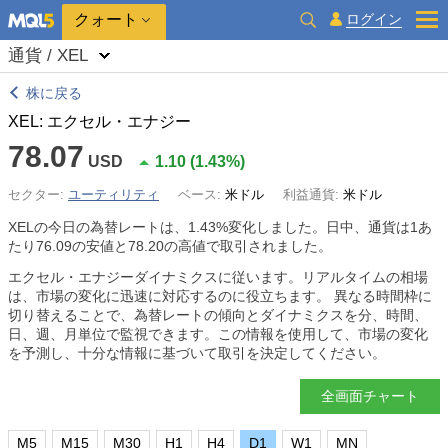
クォート
ログイン
通貨 / XEL
株に戻る
XEL: エクセル・エナジー
78.07
USD
1.10
(
1.43%
)
セクター:
ユーティリティ
ベース:
米ドル
利益通貨:
米ドル
XELの今日の為替レートは、
1.43%
変化しました。日中、通貨は1あ
たり76.09の安値と78.20の高値で取引されました。
エクセル・エナジーダイナミクスに従います。リアルタイムの相場
は、市場の変化に迅速に対応するのに役立ちます。 異なる時間枠に
切り替えることで、為替レートの傾向とダイナミクスを分、時間、
日、週、月単位で監視できます。この情報を使用して、市場の変化
を予測し、十分な情報に基づいて取引を決定してください。
全画面チャート
M5
M15
M30
H1
H4
D1
W1
MN