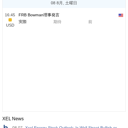
08 8月, 土曜日
16:45
FRB Bowman理事発言
実際
期待
前
USD
XEL News
08.07
Xcel Energy Stock Outlook: Is Wall Street Bullish or