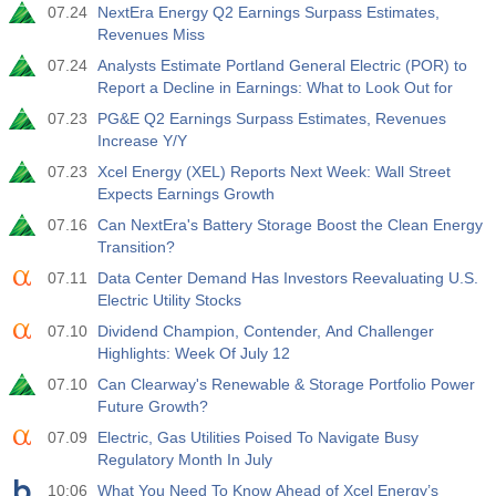
07.24
NextEra Energy Q2 Earnings Surpass Estimates,
Revenues Miss
07.24
Analysts Estimate Portland General Electric (POR) to
Report a Decline in Earnings: What to Look Out for
07.23
PG&E Q2 Earnings Surpass Estimates, Revenues
Increase Y/Y
07.23
Xcel Energy (XEL) Reports Next Week: Wall Street
Expects Earnings Growth
07.16
Can NextEra's Battery Storage Boost the Clean Energy
Transition?
07.11
Data Center Demand Has Investors Reevaluating U.S.
Electric Utility Stocks
07.10
Dividend Champion, Contender, And Challenger
Highlights: Week Of July 12
07.10
Can Clearway's Renewable & Storage Portfolio Power
Future Growth?
07.09
Electric, Gas Utilities Poised To Navigate Busy
Regulatory Month In July
10:06
What You Need To Know Ahead of Xcel Energy’s