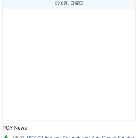
09 8月, 日曜日
PGY News
08.07
PGY Q2 Earnings Call Highlights Auto Growth & Higher