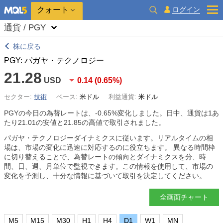
クォート
ログイン
通貨 / PGY
株に戻る
PGY: パガヤ・テクノロジー
21.28
USD
0.14
(
0.65%
)
セクター:
技術
ベース:
米ドル
利益通貨:
米ドル
PGYの今日の為替レートは、
-0.65%
変化しました。日中、通貨は1あ
たり21.01の安値と21.85の高値で取引されました。
パガヤ・テクノロジーダイナミクスに従います。リアルタイムの相
場は、市場の変化に迅速に対応するのに役立ちます。 異なる時間枠
に切り替えることで、為替レートの傾向とダイナミクスを分、時
間、日、週、月単位で監視できます。この情報を使用して、市場の
変化を予測し、十分な情報に基づいて取引を決定してください。
全画面チャート
M5
M15
M30
H1
H4
D1
W1
MN