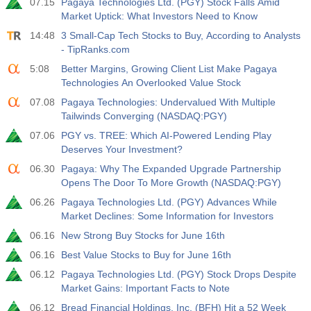
07.15
Pagaya Technologies Ltd. (PGY) Stock Falls Amid
Market Uptick: What Investors Need to Know
14:48
3 Small-Cap Tech Stocks to Buy, According to Analysts
- TipRanks.com
5:08
Better Margins, Growing Client List Make Pagaya
Technologies An Overlooked Value Stock
07.08
Pagaya Technologies: Undervalued With Multiple
Tailwinds Converging (NASDAQ:PGY)
07.06
PGY vs. TREE: Which AI-Powered Lending Play
Deserves Your Investment?
06.30
Pagaya: Why The Expanded Upgrade Partnership
Opens The Door To More Growth (NASDAQ:PGY)
06.26
Pagaya Technologies Ltd. (PGY) Advances While
Market Declines: Some Information for Investors
06.16
New Strong Buy Stocks for June 16th
06.16
Best Value Stocks to Buy for June 16th
06.12
Pagaya Technologies Ltd. (PGY) Stock Drops Despite
Market Gains: Important Facts to Note
06.12
Bread Financial Holdings, Inc. (BFH) Hit a 52 Week