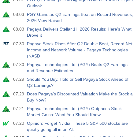
Outlook
08.03
PGY Gains as Q2 Earnings Beat on Record Revenues,
2026 View Raised
08.03
Pagaya Delivers Stellar 1H 2026 Results: Here's What
Drove it
07.30
Pagaya Stock Rises After Q2 Double Beat, Record Net
Income and Network Volume - Pagaya Technologies
(NASD
07.30
Pagaya Technologies Ltd. (PGY) Beats Q2 Earnings
and Revenue Estimates
07.29
Should You Buy, Hold or Sell Pagaya Stock Ahead of
Q2 Earnings?
07.29
Does Pagaya's Discounted Valuation Make the Stock a
Buy Now?
07.21
Pagaya Technologies Ltd. (PGY) Outpaces Stock
Market Gains: What You Should Know
07.20
Opinion: Forget Nvidia. These 5 S&P 500 stocks are
quietly going all in on AI.