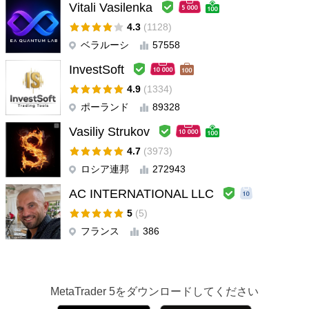
Vitali Vasilenka
Thank you very much for your purchase! It is a true pleasure
4.3
(1128)
for me to see you among my valued customers! I wish you
ベラルーシ
57558
great success with your trading!
InvestSoft
RetirewithMax
#
2025.03.16 19:35
4.9
(1334)
ユーザーは評価に対して何もコメントを残しませんでした
ポーランド
89328
Vasiliy Strukov
開発者からの返信
Oleg Rodin
#
2025.03.16 19:46
4.7
(3973)
My dear friend, Thank You very much for your new purchase
ロシア連邦
272943
and for supporting my work here! I appreciate it very much! It
will be a great pleasure for me to share my trading tips,
AC INTERNATIONAL LLC
knowledge and my personal trading experience with you.
5
(5)
Thank you once again!
フランス
386
Christopher Asucro
#
2025.03.05 03:04
ユーザーは評価に対して何もコメントを残しませんでした
MetaTrader 5
をダウンロードしてください
開発者からの返信
Oleg Rodin
#
2025.03.05 13:26