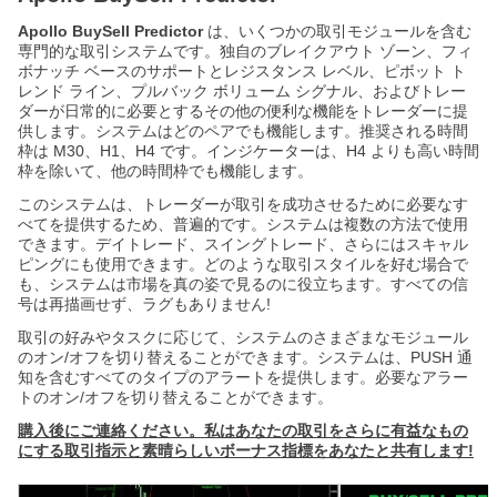
Apollo BuySell Predictor
は、いくつかの取引モジュールを含む
専門的な取引システムです。独自のブレイクアウト ゾーン、フィ
ボナッチ ベースのサポートとレジスタンス レベル、ピボット ト
レンド ライン、プルバック ボリューム シグナル、およびトレー
ダーが日常的に必要とするその他の便利な機能をトレーダーに提
供します。システムはどのペアでも機能します。推奨される時間
枠は M30、H1、H4 です。インジケーターは、H4 よりも高い時間
枠を除いて、他の時間枠でも機能します。
このシステムは、トレーダーが取引を成功させるために必要なす
べてを提供するため、普遍的です。システムは複数の方法で使用
できます。デイトレード、スイングトレード、さらにはスキャル
ピングにも使用できます。どのような取引スタイルを好む場合で
も、システムは市場を真の姿で見るのに役立ちます。すべての信
号は再描画せず、ラグもありません!
取引の好みやタスクに応じて、システムのさまざまなモジュール
のオン/オフを切り替えることができます。システムは、PUSH 通
知を含むすべてのタイプのアラートを提供します。必要なアラー
トのオン/オフを切り替えることができます。
購入後にご連絡ください。私はあなたの取引をさらに有益なもの
にする取引指示と素晴らしいボーナス指標をあなたと共有します!