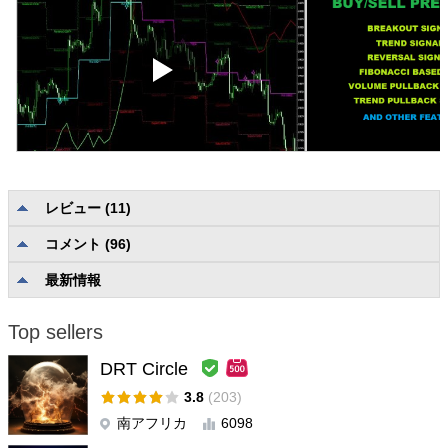
レビュー (11)
コメント (96)
説明の品質と完全性
5.0
信頼性と使いやすさ
5.0
最新情報
ユーザーサポート
5.0
Top sellers
Narutopips
#
2025.03.22 21:03
DRT Circle
I recently purchased this indicator, please send me other
materials in trading using this indicator
3.8
(203)
南アフリカ
6098
開発者からの返信
Oleg Rodin
#
2025.03.25 11:31