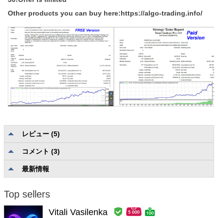
Other products you can buy here:https://algo-trading.info/
レビュー (5)
コメント (3)
カテゴリなしの評価
4.0
説明の品質と完全性
5.0
最新情報
信頼性と使いやすさ
5.0
ユーザーサポート
5.0
Top sellers
Vitali Vasilenka
FUTURES-ALGO
#
2026.02.25 08:32