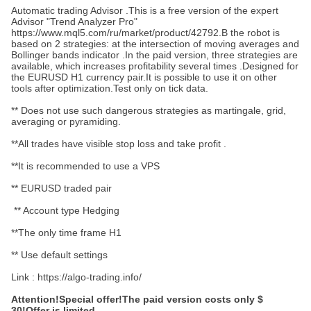
Automatic trading Advisor .This is a free version of the expert
Advisor "Trend Analyzer Pro"
https://www.mql5.com/ru/market/product/42792.В the robot is
based on 2 strategies: at the intersection of moving averages and
Bollinger bands indicator .In the paid version, three strategies are
available, which increases profitability several times .Designed for
the EURUSD H1 currency pair.It is possible to use it on other
tools after optimization.Test only on tick data.
** Does not use such dangerous strategies as martingale, grid,
averaging or pyramiding.
**All trades have visible stop loss and take profit .
**It is recommended to use a VPS
** EURUSD traded pair
** Account type Hedging
**The only time frame H1
** Use default settings
Link : https://algo-trading.info/
Attention!Special offer!The paid version costs only $
30!Offer is limited