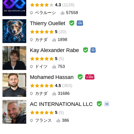
really a good ea.Also free thank you to autor
4.3
(1128)
ベラルーシ
57558
AscendCapital
#
2024.02.19 21:14
Thierry Ouellet
ユーザーは評価に対して何もコメントを残しませんでした
5
(20)
カナダ
1898
IATradingScalping
#
2024.01.18 06:50
Excelente , FELICITACIONES
Kay Alexander Rabe
5
(5)
Top Secret
#
2023.06.05 23:22
ドイツ
753
ユーザーは評価に対して何もコメントを残しませんでした
Mohamed Hassan
4.5
(303)
Miguel Jimenez Cordero
#
2021.03.30 07:57
カナダ
31686
Nice.
AC INTERNATIONAL LLC
5
(5)
フランス
386