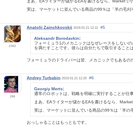
まあ、EAライターが儲かるEAを書けるなら、Market
実は、マーケットに並んでいる商品の99％は「羊の毛
Anatolii Zainchkovskii
#5
2019.01.21 12:11
Aleksandr Borodavkin
:
フォーミュラ1のメカニックはなぜレースをしない
2362
を満たすことです。彼らは自分たちで取引すること
フォーミュラのドライバーは皆、メカニックでもあるの
Andrey Turbabin
#6
2019.01.21 12:20
Georgiy Merts
:
通常のロボットは、戦略を明確に実行することが仕
298
まあ、EAライターが儲かるEAを書けるなら、Mark
実は、マーケットに並んでいる商品の99％は「羊の
おっしゃることはもっともです。