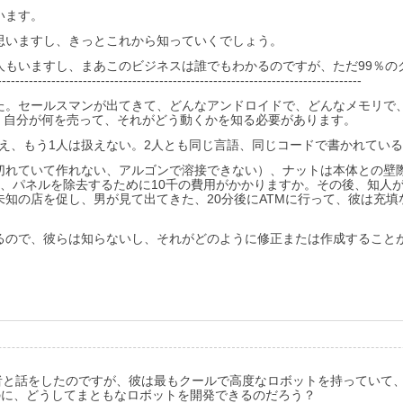
います。
思いますし、きっとこれから知っていくでしょう。
稼ぐ人もいますし、まあこのビジネスは誰でもわかるのですが、ただ99％
---------------------------------------------------------------------------------
た。セールスマンが出てきて、どんなアンドロイドで、どんなメモリで
、自分が何を売って、それがどう動くかを知る必要があります。
扱え、もう1人は扱えない。2人とも同じ言語、同じコードで書かれてい
切れていて作れない、アルゴンで溶接できない）、ナットは本体との壁
、パネルを除去するために10千の費用がかかりますか。その後、知人が会っ
知の店を促し、男が見て出てきた、20分後にATMに行って、彼は充填
るので、彼らは知らないし、それがどのように修正または作成することが
s）の開発者と話をしたのですが、彼は最もクールで高度なロボットを持って
いのに、どうしてまともなロボットを開発できるのだろう？