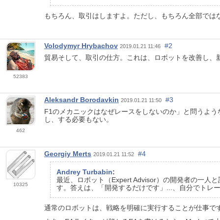
もちろん、取引はしますよ。ただし、もちろん全部では
Volodymyr Hrybachov
#2
2019.01.21 11:46
貿易そして、取引の仕方。これは、ロボットを改善し、
52383
Aleksandr Borodavkin
#3
2019.01.21 11:50
F1のメカニックはなぜレースをしないのか」と問うよ
し、する必要もない。
462
Georgiy Merts
#4
2019.01.21 11:52
Andrey Turbabin
:
最近、ロボット（Expert Advisor）の開
10325
す。答えは、「開発するだけです」...、自分でト
通常のロボットは、戦略を明確に実行することが仕事で