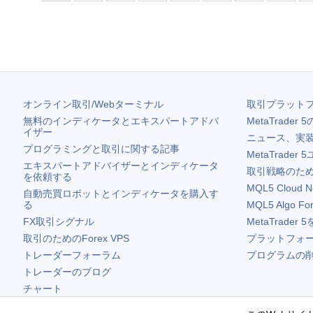
オンライン取引/Webターミナル
取引プラット
無料のインディケータとエキスパートアドバ
MetaTrader 5
イザー
ニュース、実
プログラミングと取引に関する記事
MetaTrader 5
エキスパートアドバイザーとインディケータ
取引戦略のため
を依頼する
MQL5 Cloud N
自動売買ロボットとインディケータを購入す
る
MQL5 Algo Fo
FX取引シグナル
MetaTrader 5
取引のためのForex VPS
プラットフォ
トレーダーフォーラム
プログラムの
トレーダーのブログ
チャート
無料ウィジェット