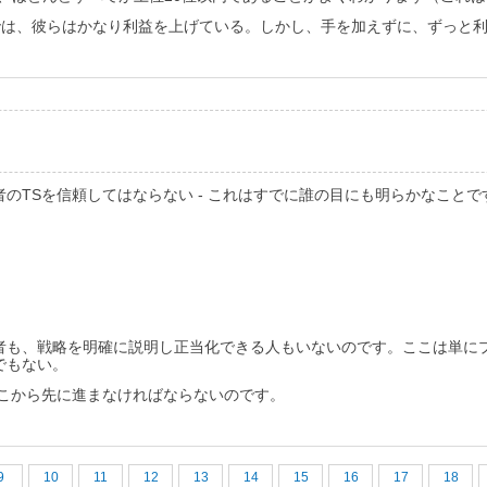
の小さな部分では、彼らはかなり利益を上げている。しかし、手を加えずに、ず
のTSを信頼してはならない - これはすでに誰の目にも明らかなことで
者も、戦略を明確に説明し正当化できる人もいないのです。ここは単に
でもない。
そこから先に進まなければならないのです。
9
10
11
12
13
14
15
16
17
18