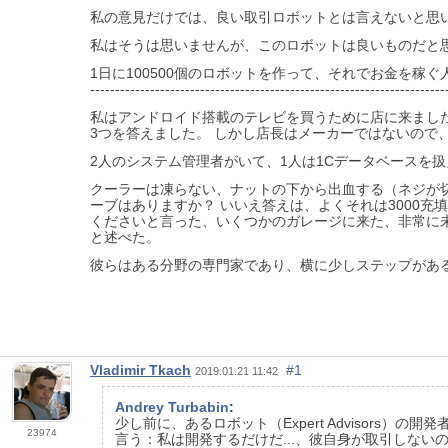
私の意見だけでは、良い取引ロボットとは言えないと思
私はそうは思いませんが、このロボットは良いものだと
1日に100500個のロボットを作って、それでお金を
-----------------------------------------------------------------------
私はアンドロイド搭載のテレビを買うために店に来まし
3つを答えました。 しかし店長はメーカーではないので
2人のシステム管理者がいて、1人は1Cデータベースを
クーラーは凍らない、ナットの下から出血する（ネジが
ーブはありますか？ いいえ答えは、よくそれは3000充填
くださいと言った、いくつかのガレージに来た、非常に未
と述べた。
彼らはある分野の専門家であり、横に少しステップがあ
Vladimir Tkach
#1
2019.01.21 11:42
Andrey Turbabin
:
少し前に、あるロボット（Expert Advisor
23974
言う：私は開発するだけだ...、彼自身が取引しな