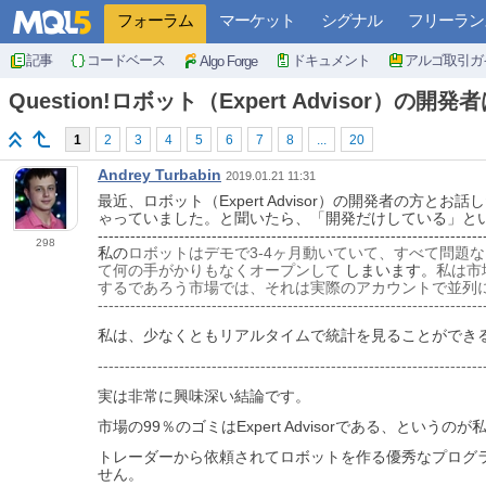
フォーラム
マーケット
シグナル
フリーラン
記事
コードベース
ドキュメント
アルゴ取引ガ
Algo Forge
Question!ロボット（Expert Advisor
1
2
3
4
5
6
7
8
...
20
Andrey Turbabin
2019.01.21 11:31
最近、ロボット（Expert Advisor）の開発者
ゃっていました。と聞いたら、「開発だけしている」と
-----------------------------------------------------------------------
298
私の
ロボットはデモで3-4ヶ月動いていて、すべて問題
て何の手がかりもなくオープンして
しまいます。
私は市
するであろう市場では、それは実際のアカウントで並列に
------------------------------------------------------------------------
私は、少なくともリアルタイムで統計を見ることができる
-----------------------------------------------------------------------
実は非常に興味深い結論です。
市場の99％のゴミはExpert Advisorである、というの
トレーダーから依頼されてロボットを作る優秀なプログラ
せん。