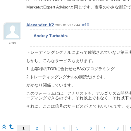
MarketのExpert Advisorと同じです。市場
Alexander_K2
#10
2019.01.21 12:44
Andrey Turbabin
:
2693
トレーディングシグナルによって確認されていない第三者
しかし、こんなサービスもあります。
1. お客様のTORに合わせたEAのプログラミング
2.トレーディングシグナルの購読だけです。
がかなり関係しています。
このフォーラムには、アナリストも、アルゴリズム開発
ーディングできるのです。それ以上でもなく、それ以下
それに、ここは信号のサービスが とてもいいんです。
1
2
3
4
5
6
7
8