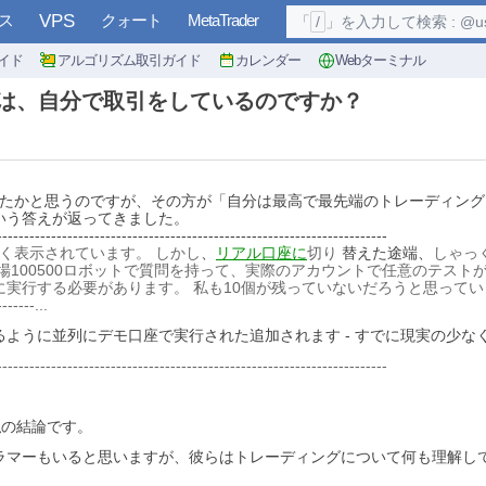
ス
VPS
クォート
MetaTrader
「
/
」を入力して検索 : @user, 
イド
アルゴリズム取引ガイド
カレンダー
Webターミナル
）の開発者は、自分で取引をしているのですか？
の方とお話したかと思うのですが、その方が「自分は最高で最先端のトレーデ
いう答えが返ってきました。
------------------------------------------------------------------------
なく表示されています。 しかし
、
リアル口座に
切り
替えた途端、
しゃっ
場100500ロボットで質問を持って、実際のアカウントで任意のテスト
実行する必要があります。 私も10個が残っていないだろうと思ってい
------...
ように並列にデモ口座で実行された追加されます - すでに現実の少な
------------------------------------------------------------------------
が私の結論です。
マーもいると思いますが、彼らはトレーディングについて何も理解して