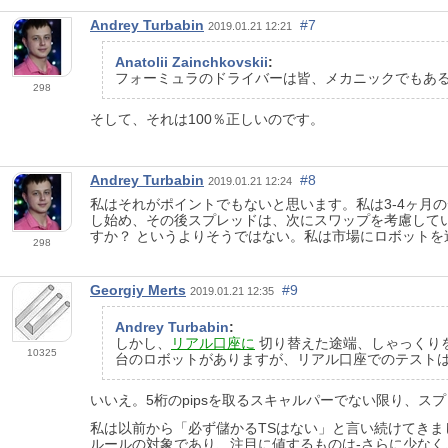
Andrey Turbabin
#7
2019.01.21 12:21
Anatolii Zainchkovskii
:
フォーミュラのドライバーは皆、メカニックでもあ
298
そして、それは100％正しいのです。
Andrey Turbabin
#8
2019.01.21 12:24
私はそれがポイントでもないと思います。私は3-4ヶ月
し始め、その後スプレッドは、次にスワップを考慮してい
すか？ というよりそうではない。私は市場にロボット
298
Georgiy Merts
#9
2019.01.21 12:35
Andrey Turbabin
:
しかし、
リアル口座に
切り替えた途端、しゃっくりを
10325
台のロボットがありますが、リアル口座でのテストは
いいえ。5桁のpipsを取るスキャルパーでない限り、
私は以前から「必ず儲かるTSはない」と言い続けてきま
ルールの対象であり、注目に値するものは-さらに少なく