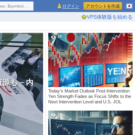
$symbol, ...
ログイン
アカウントを作成
VPS体験版を始める
29
資源も－内
Today’s Market Outlook Post-Intervention
Yen Strength Fades as Focus Shifts to the
Next Intervention Level and U.S. JOL
28