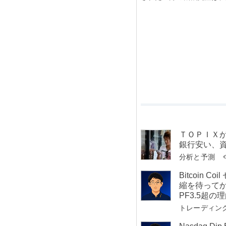
ＴＯＰＩＸ
銀行安い、
分析と予測
Bitcoin 
縮を待ってか
PF3.5超の
トレーディン