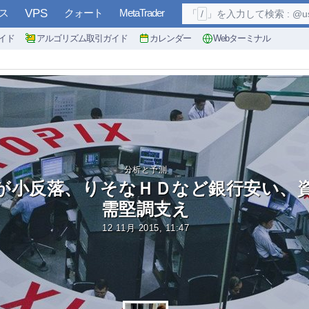
ス
VPS
クォート
MetaTrader
「
/
」を入力して検索 : @user, 
イド
アルゴリズム取引ガイド
カレンダー
Webターミナル
分析と予測
が小反落、りそなＨＤなど銀行安い、
需堅調支え
12 11月 2015, 11:47