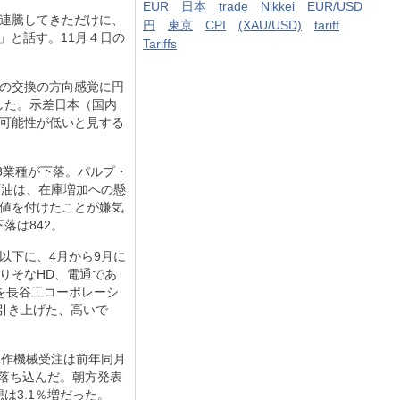
EUR
日本
trade
Nikkei
EUR/USD
連騰してきただけに、
円
東京
CPI
(XAU/USD)
tariff
」と話す。
11
月４日の
Tariffs
の交換の方向感覚に円
した。示差日本（国内
可能性が低いと見する
8
業種が下落。パルプ・
石油は、在庫増加への懸
値を付けたことが嫌気
下落は
842
。
以下に、
4
月から
9
月に
りそな
HD
、電通であ
を長谷工コーポレーシ
引き上げた、高いで
工作機械受注は前年同月
落ち込んだ。朝方発表
想は
3.1
％増だった。