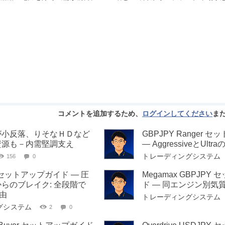
コメントを追加するため、
ログインしてください
ま
が小反落、りそなＨＤなど
GBPJPY Ranger 
資源も－内需堅調支え
— AggressiveとUl
トレーディングシステム
156
0
Coil セットアップガイド — 圧
Megamax GBPJPY
らのブレイク: 全段階で
ド — 同エンジン別気
理由
トレーディングシステム
グシステム
2
0