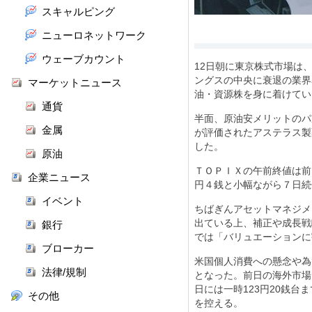
スキャルピング
ニューロネットワーク
ウェーブカウント
12
日朝に東京株式市場は
ングスの中央に衰退の業界
マーケットニュース
油・資源株を身に着けてい
通貨
半面、原油安メリットのパ
金属
が評価されたアステラス製
した。
原油
ＴＯＰＩＸの午前終値は前
企業ニュース
円４銭と小幅ながら７日続
イベント
ちばぎんアセットマネジメ
出ている上、補正や成長戦
銀行
では「バリュエーションに
ブローカー
米国個人消費への懸念や為
法律/規制
となった。前日の海外市場
日には一時
123
円
20
銭台ま
その他
を控える。