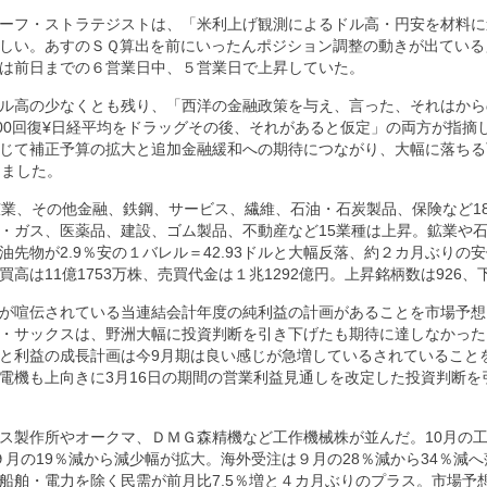
ーフ・ストラテジストは、「米利上げ観測によるドル高・円安を材料に
しい。あすのＳＱ算出を前にいったんポジション調整の動きが出ている
は前日までの６営業日中、５営業日で上昇していた。
ル高の少なくとも残り、「西洋の金融政策を与え、言った、それはから
00
回復
¥
日経平均をドラッグその後、それがあると仮定」の両方が指摘
じて補正予算の拡大と追加金融緩和への期待につながり、大幅に落ちる
しました。
鉱業、その他金融、鉄鋼、サービス、繊維、石油・石炭製品、保険など
1
・ガス、医薬品、建設、ゴム製品、不動産など
15
業種は上昇。鉱業や
油先物が
2.9
％安の１バレル＝
42.93
ドルと大幅反落、約２カ月ぶりの安
買高は
11
億
1753
万株、売買代金は１兆
1292
億円。上昇銘柄数は
926
、
が喧伝されている当連結会計年度の純利益の計画があることを市場予想
・サックスは、野洲大幅に投資判断を引き下げたも期待に達しなかった
と利益の成長計画は今
9
月期は良い感じが急増しているされていること
電機も上向きに
3
月
16
日の期間の営業利益見通しを改定した投資判断を
ス製作所やオークマ、ＤＭＧ森精機など工作機械株が並んだ。
10
月の
９月の
19
％減から減少幅が拡大。海外受注は９月の
28
％減から
34
％減へ
船舶・電力を除く民需が前月比
7.5
％増と４カ月ぶりのプラス。市場予