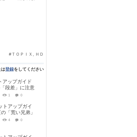
#
ＴＯＰＩＸ
,
ＨＤ
たは
登録
をしてください
セットアップガイド
traの「段差」に注意
1
0
 セットアップガイ
質の「荒い兄弟」
4
0