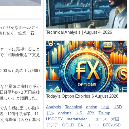
ったりそなホールディ
Technical Analysis | August 4, 2026
値も安く、鉱業、石
18
ァーマに売却すること
で、相場全般を下支え
0.03
％）高の１万
9697
ぐなど景気に底打ち感が
日経平均の２万円前後
Today’s Option Expiries 6 August 2026
厳しい」と指摘した。
Analysis
Technical
option
中国
USD
で方向感に乏しい動き
ドル
options
U.S.
JPY
Trump
銭－
123
円で推移。
11
USD/JPY
metatrader
ニュース
米国
特別清算値（ＳＱ）算出
アジア
GOLD
EA
ユーロ
BTC/USD