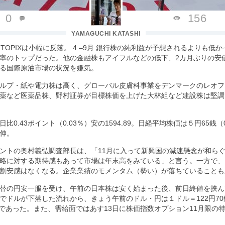
0
156
YAMAGUCHI KATASHI
、
TOPIX
は小幅に反落。
4 –9
月
銀行株の純利益が予想されるよりも低か
率のトップだった。他の金融株もアイフルなどの低下、
2
カ月ぶりの安
る国際原油市場の状況を嫌気。
ルプ・紙や電力株は高く、グローバル皮膚科事業をデンマークのレオフ
薬など医薬品株、野村証券が目標株価を上げた大林組など建設株は堅調
日比
0.43
ポイント（
0.03
％）安の
1594.89
。日経平均株価は５円
65
銭（
伸。
ントの奥村義弘調査部長は、「
11
月に入って新興国の減速懸念が和ら
略に対する期待感もあって市場は年末高をみている」と言う。一方で、
割安感はなくなる。企業業績のモメンタム（勢い）が落ちていることも
替の円安一服を受け、午前の日本株は安く始まった後、前日終値を挟ん
でドルが下落した流れから、きょう午前のドル・円は１ドル＝
122
円
70
であった。また、需給面ではあす
13
日に株価指数オプション
11
月限の