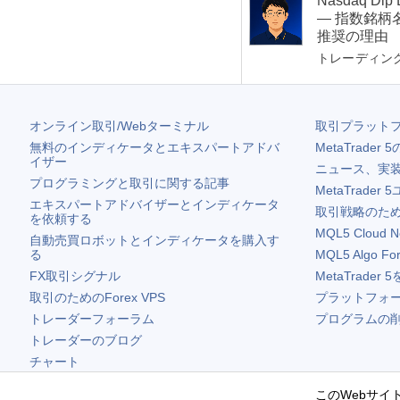
Nasdaq D
— 指数銘柄名
推奨の理由
トレーディン
オンライン取引/Webターミナル
取引プラット
無料のインディケータとエキスパートアドバ
MetaTrader 5
イザー
ニュース、実
プログラミングと取引に関する記事
MetaTrader 5
エキスパートアドバイザーとインディケータ
取引戦略のため
を依頼する
MQL5 Cloud N
自動売買ロボットとインディケータを購入す
る
MQL5 Algo Fo
FX取引シグナル
MetaTrader 5
取引のためのForex VPS
プラットフォ
トレーダーフォーラム
プログラムの
トレーダーのブログ
チャート
無料ウィジェット
このWebサイト