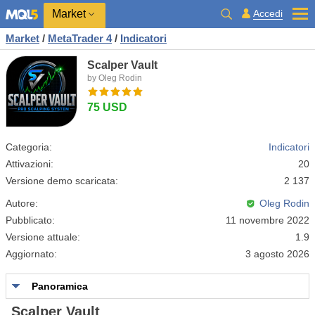
Market
Accedi
Market
/
MetaTrader 4
/
Indicatori
Scalper Vault
by Oleg Rodin
75 USD
Categoria:
Indicatori
Attivazioni:
20
Versione demo scaricata:
2 137
Autore:
Oleg Rodin
Pubblicato:
11 novembre 2022
Versione attuale:
1.9
Aggiornato:
3 agosto 2026
Panoramica
Scalper Vault