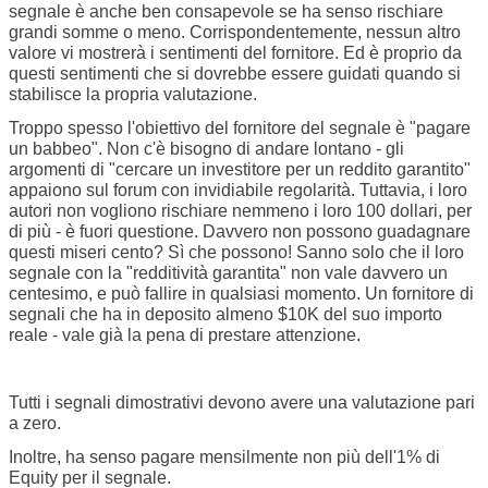
segnale è anche ben consapevole se ha senso rischiare
grandi somme o meno. Corrispondentemente, nessun altro
valore vi mostrerà i sentimenti del fornitore. Ed è proprio da
questi sentimenti che si dovrebbe essere guidati quando si
stabilisce la propria valutazione.
Troppo spesso l'obiettivo del fornitore del segnale è "pagare
un babbeo". Non c'è bisogno di andare lontano - gli
argomenti di "cercare un investitore per un reddito garantito"
appaiono sul forum con invidiabile regolarità. Tuttavia, i loro
autori non vogliono rischiare nemmeno i loro 100 dollari, per
di più - è fuori questione. Davvero non possono guadagnare
questi miseri cento? Sì che possono! Sanno solo che il loro
segnale con la "redditività garantita" non vale davvero un
centesimo, e può fallire in qualsiasi momento. Un fornitore di
segnali che ha in deposito almeno $10K del suo importo
reale - vale già la pena di prestare attenzione.
Tutti i segnali dimostrativi devono avere una valutazione pari
a zero.
Inoltre, ha senso pagare mensilmente non più dell'1% di
Equity per il segnale.