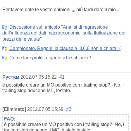
Per favore date le vostre opinioni,,,, più tardi darò il mio ...
Discussione sull articolo "Analisi di regressione
dell'influenza dei dati macroeconomici sulla fluttuazione dei
prezzi delle valute"
Campionato. Regole. la clausola III.6.6 non è chiara :-)
Come fare profitti giganteschi sul forex?
Рустам
2012.07.05 15:22
#1
è possibile creare un MO positivo con i trailing stop? - No, i
trailing stop riducono ME, testato.
[Eliminato]
2012.07.05 15:39
#2
FAQ
:
è possibile creare un MO positivo con i trailing stop?
-
No, i
trailing stop riducono il MO, è stato testato.