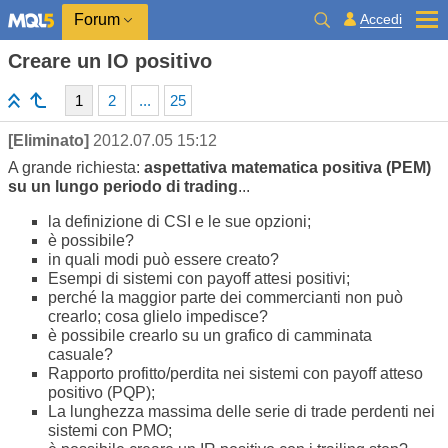
Accedi
Forum
Creare un IO positivo
1
2
...
25
[Eliminato]
2012.07.05 15:12
A grande richiesta:
aspettativa matematica positiva (PEM)
su un lungo periodo di trading
...
la definizione di CSI e le sue opzioni;
è possibile?
in quali modi può essere creato?
Esempi di sistemi con payoff attesi positivi;
perché la maggior parte dei commercianti non può
crearlo; cosa glielo impedisce?
è possibile crearlo su un grafico di camminata
casuale?
Rapporto profitto/perdita nei sistemi con payoff atteso
positivo (PQP);
La lunghezza massima delle serie di trade perdenti nei
sistemi con PMO;