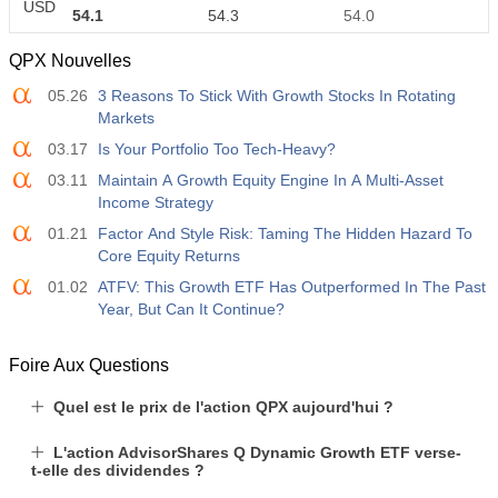
USD
54.1
54.3
54.0
QPX Nouvelles
14:00
ISM Emploi non manufacturier
05.26
3 Reasons To Stick With Growth Stocks In Rotating
Act
Fcst
Prev
USD
Markets
47.4
51.9
51.2
03.17
Is Your Portfolio Too Tech-Heavy?
14:00
Prix non manufacturiers payés par l’ISM
03.11
Maintain A Growth Equity Engine In A Multi-Asset
Act
Fcst
Prev
Income Strategy
USD
70.3
62.0
67.7
01.21
Factor And Style Risk: Taming The Hidden Hazard To
Core Equity Returns
14:30
Variation des stocks de pétrole brut de l’EIA
01.02
ATFV: This Growth ETF Has Outperformed In The Past
Act
Fcst
Prev
Year, But Can It Continue?
USD
2.479 M
-1.257 M
-7.167 M
Foire Aux Questions
14:30
EIA Cushing Variation des stocks de pétrole brut
Quel est le prix de l'action QPX aujourd'hui ?
Act
Fcst
Prev
USD
2.356 M
0.417 M
-0.771 M
L'action AdvisorShares Q Dynamic Growth ETF verse-
t-elle des dividendes ?
20:05
Discours du gouverneur Cook de la Fed