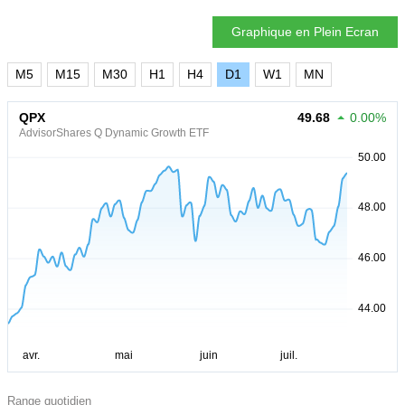
Graphique en Plein Ecran
M5
M15
M30
H1
H4
D1
W1
MN
QPX
49.68
0.00%
AdvisorShares Q Dynamic Growth ETF
Range quotidien