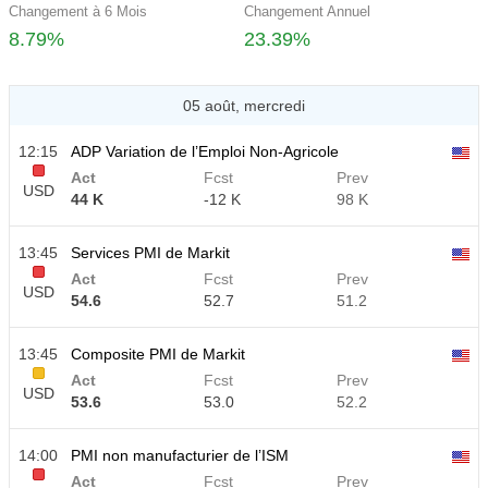
Changement à 6 Mois
Changement Annuel
8.79%
23.39%
05 août, mercredi
12:15
ADP Variation de l’Emploi Non-Agricole
Act
Fcst
Prev
USD
44 K
-12 K
98 K
13:45
Services PMI de Markit
Act
Fcst
Prev
USD
54.6
52.7
51.2
13:45
Composite PMI de Markit
Act
Fcst
Prev
USD
53.6
53.0
52.2
14:00
PMI non manufacturier de l’ISM
Act
Fcst
Prev