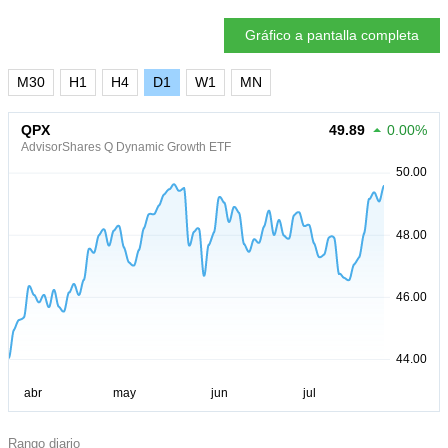
Gráfico a pantalla completa
M30
H1
H4
D1
W1
MN
QPX
49.89
0.00%
AdvisorShares Q Dynamic Growth ETF
Rango diario