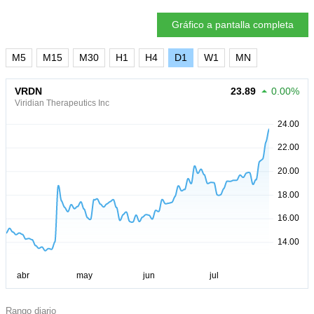
Gráfico a pantalla completa
M5
M15
M30
H1
H4
D1
W1
MN
VRDN
23.89
0.00%
Viridian Therapeutics Inc
Rango diario