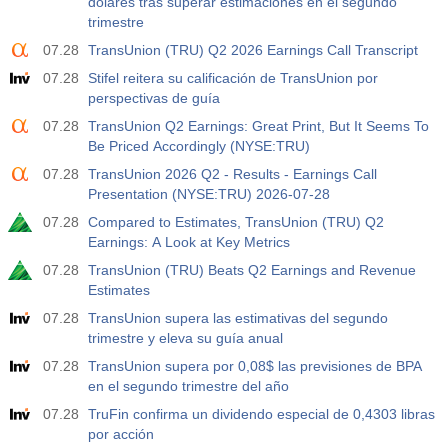
dólares tras superar estimaciones en el segundo
trimestre
07.28
TransUnion (TRU) Q2 2026 Earnings Call Transcript
07.28
Stifel reitera su calificación de TransUnion por
perspectivas de guía
07.28
TransUnion Q2 Earnings: Great Print, But It Seems To
Be Priced Accordingly (NYSE:TRU)
07.28
TransUnion 2026 Q2 - Results - Earnings Call
Presentation (NYSE:TRU) 2026-07-28
07.28
Compared to Estimates, TransUnion (TRU) Q2
Earnings: A Look at Key Metrics
07.28
TransUnion (TRU) Beats Q2 Earnings and Revenue
Estimates
07.28
TransUnion supera las estimativas del segundo
trimestre y eleva su guía anual
07.28
TransUnion supera por 0,08$ las previsiones de BPA
en el segundo trimestre del año
07.28
TruFin confirma un dividendo especial de 0,4303 libras
por acción