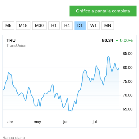
Gráfico a pantalla completa
M5
M15
M30
H1
H4
D1
W1
MN
TRU
80.34
0.00%
TransUnion
Rango diario