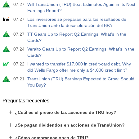
07.27
Will TransUnion (TRU) Beat Estimates Again in Its Next
Earnings Report?
07.27
Los inversores se preparan para los resultados de
TransUnion ante la desaceleración del BPA
07.27
TT Gears Up to Report Q2 Earnings: What's in the
Cards?
07.24
Veralto Gears Up to Report Q2 Earnings: What's in the
Cards?
07.22
I wanted to transfer $17,000 in credit-card debt. Why
did Wells Fargo offer me only a $4,000 credit limit?
07.21
TransUnion (TRU) Earnings Expected to Grow: Should
You Buy?
Preguntas frecuentes
¿Cuál es el precio de las acciones de TRU hoy?
¿Se pagan dividendos en acciones de TransUnion?
¿Cómo comprar acciones de TRU?