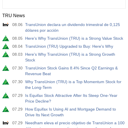
TRU News
08.06
TransUnion declara un dividendo trimestral de 0,125
dólares por acción
08.05
Here's Why TransUnion (TRU) is a Strong Value Stock
08.04
TransUnion (TRU) Upgraded to Buy: Here's Why
08.03
Here's Why TransUnion (TRU) is a Strong Growth
Stock
07.30
TransUnion Stock Gains 8.4% Since Q2 Earnings &
Revenue Beat
07.30
Why TransUnion (TRU) is a Top Momentum Stock for
the Long-Term
07.29
Is Equifax Stock Attractive After Its Steep One-Year
Price Decline?
07.29
How Equifax Is Using AI and Mortgage Demand to
Drive Its Next Growth
07.29
Needham eleva el precio objetivo de TransUnion a 100