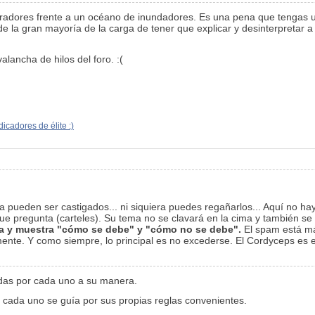
adores frente a un océano de inundadores. Es una pena que tengas u
e la gran mayoría de la carga de tener que explicar y desinterpretar a
lancha de hilos del foro. :(
dicadores de élite :)
a pueden ser castigados... ni siquiera puedes regañarlos... Aquí no h
e pregunta (carteles). Su tema no se clavará en la cima y también se
ala y muestra "cómo se debe" y "cómo no se debe".
El spam está má
ente. Y como siempre, lo principal es no excederse. El Cordyceps es el
das por cada uno
a su manera.
o cada uno se guía por sus propias reglas convenientes.