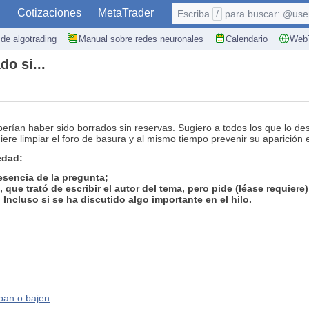
S
Cotizaciones
MetaTrader
Escriba
/
para buscar: @user,
de algotrading
Manual sobre redes neuronales
Calendario
WebT
o si...
erían haber sido borrados sin reservas. Sugiero a todos los que lo des
ere limpiar el foro de basura y al mismo tiempo prevenir su aparición
edad:
esencia de la pregunta;
que trató de escribir el autor del tema, pero pide (léase requiere
Incluso si se ha discutido algo importante en el hilo.
uban o bajen