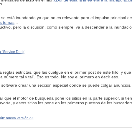
s mensajes de
lazo
en el hilo
¿Dónde está la línea entre la manipulació
o?
 se está inundando ya que no es relevante para el impulso principal del 
s temas
...
uctivo, pero la discusión, como siempre, va a descender a la inundaci
n "Service Desk"
 reglas estrictas, que las cuelgue en el primer post de este hilo, y que
gla número tal y tal". Eso es todo. No soy el primero en decir eso.
de software crear una sección especial donde se puede colgar anuncios
que el motor de búsqueda pone los sitios en la parte superior, si tienen
ayoría, y estos sitios los pone en los primeros puestos de los buscador
ón: nueva versión del