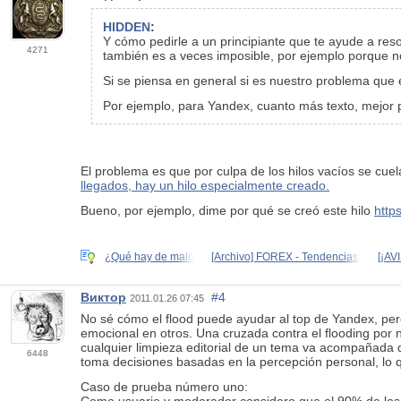
HIDDEN
:
Y cómo pedirle a un principiante que te ayude a reso
4271
también es a veces imposible, por ejemplo porque no
Si se piensa en general si es nuestro problema que e
Por ejemplo, para Yandex, cuanto más texto, mejor pa
El problema es que por culpa de los hilos vacíos se cuel
llegados, hay un hilo especialmente creado.
Bueno, por ejemplo, dime por qué se creó este hilo
http
¿Qué hay de malo
[Archivo] FOREX - Tendencias,
[¡AV
Виктор
#4
2011.01.26 07:45
No sé cómo el flood puede ayudar al top de Yandex, per
emocional en otros. Una cruzada contra el flooding por n
cualquier limpieza editorial de un tema va acompañada d
6448
toma decisiones basadas en la percepción personal, lo qu
Caso de prueba número uno: