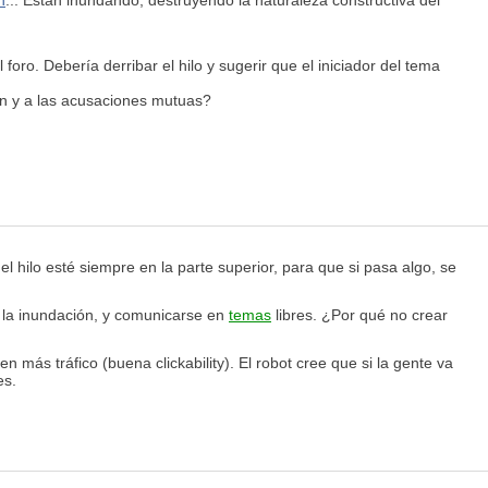
n
... Están inundando, destruyendo la naturaleza constructiva del
foro. Debería derribar el hilo y sugerir que el iniciador del tema
ón y a las acusaciones mutuas?
 el hilo esté siempre en la parte superior, para que si pasa algo, se
, la inundación, y comunicarse en
temas
libres. ¿Por qué no crear
 más tráfico (buena clickability). El robot cree que si la gente va
es.