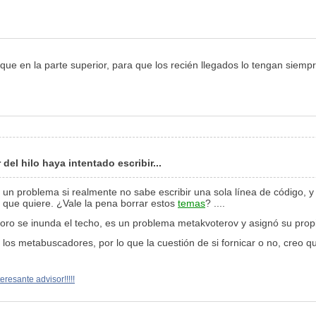
que en la parte superior, para que los recién llegados lo tengan siempr
 del hilo haya intentado escribir...
r un problema si realmente no sabe escribir una sola línea de código, 
 que quiere. ¿Vale la pena borrar estos
temas
? ....
 foro se inunda el techo, es un problema metakvoterov y asignó su pro
os metabuscadores, por lo que la cuestión de si fornicar o no, creo que
nteresante advisor!!!!!