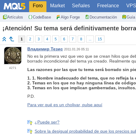
Foro
Market
Señales
Freelance
VP
Artículos
CodeBase
Algo Forge
Documentación
Guía 
¡Atención! Su tema será definitivamente borrad
1
2
3
4
5
6
7
8
...
15
Владимир Тезис
2011.01.26 05:11
No es la primera vez que veo que se crean hilos que deb
borrado incondicional del tema ya creado. Realmente qui
4271
Las razones por las que tu tema será borrado sin pi
1. 1. Nombre inadecuado del tema, que no refleja la 
2. Temas en los que no hay ninguna línea de código, 
3. Temas en los que implican gamberradas, insultos. 
P.D.
Para ver qué es un cholivar, pulse aquí
¿Puede ser?
Sobre la desigual probabilidad de que los precios s