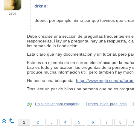
drknn
:
2899
Bueno, por ejemplo, dime por qué tuvimos que crear
Debe crearse una sección de preguntas frecuentes en e
responderlas. Hay una pregunta, hay una respuesta, clar
las ramas de la floodiación.
Está claro que hay documentación y un tutorial, pero par
Este es un ejemplo de un correo electrónico por la maña
Eso es todo y se acaban las preguntas de la persona y 
produce mucha información útil, pero también hay mucha 
He hecho una búsqueda:
https://www.mql5.com/ru/foru
Tras leer un par de hilos una persona que no es program
Un subtaller para completar
Errores, fallos, preguntas
1
2
3
4
5
6
7
8