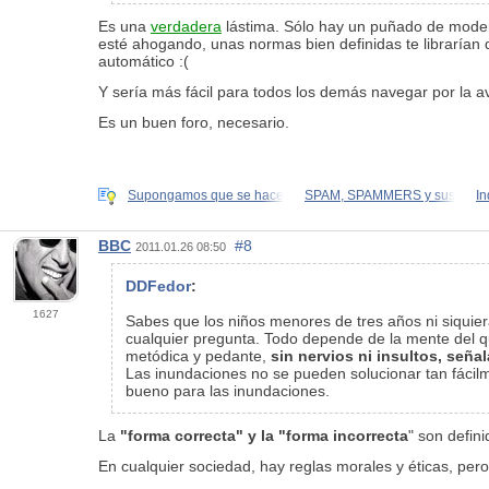
Es una
verdadera
lástima. Sólo hay un puñado de moder
esté ahogando, unas normas bien definidas te librarían d
automático :(
Y sería más fácil para todos los demás navegar por la ava
Es un buen foro, necesario.
Supongamos que se hace
SPAM, SPAMMERS y sus
In
BBC
#8
2011.01.26 08:50
DDFedor
:
1627
Sabes que los niños menores de tres años ni siquier
cualquier pregunta. Todo depende de la mente del qu
metódica y pedante,
sin nervios ni insultos, señ
Las inundaciones no se pueden solucionar tan fácilm
bueno para las inundaciones.
La
"forma correcta" y la "forma incorrecta
" son
defini
En cualquier sociedad, hay reglas morales y éticas, per