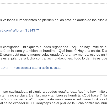
los valiosos e importantes se pierden en las profundidades de los hilos
.
ql5.com/ru/forum/131437?
 castigados... ni siquiera puedes regañarlos... Aquí no hay límite de
ará en la cima y también se hundirá. ¿Qué hacer? Hay una salida. Día t
El spam está más o menos solucionado. Ahora hay menos, eso es un he
s es el pilar de la lucha contra las inundaciones. Todo lo demás es bu
 - ¿Una
Pruebas prácticas, reflexión, debate...
ser castigados... ni siquiera puedes regañarlos... Aquí no hay límite
 tema no se clavará en la cima y también se hundirá. ¿Qué hacer? Hay
be" y "cómo no se debe". El spam está más o menos solucionado. Ahor
pal es no excederse. El Cordyceps es el pilar de la lucha contra las in