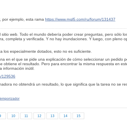
, por ejemplo, esta rama
https://www.mql5.com/ru/forum/131437
l sitio web. Todo el mundo debería poder crear preguntas, pero sólo 
a, completa y verificada. Y no hay inundaciones. Y luego, con pleno op
a los especialmente dotados, esto no es suficiente.
na en el que se pide una explicación de cómo seleccionar un pedido po
se obtiene el resultado. Pero para encontrar la misma respuesta en e
información inútil.
m/129536
adora no obtendrá un resultado, lo que significa que la tarea no se re
Temporizador
9
10
11
12
13
14
15