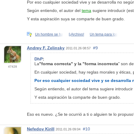
Por eso cualquier sociedad vive y se desarrolla no según
Según entiendo, el autor del
tema
sugiere introducir (es
Y esta aspiración suya se comparte de buen grado.
Un hombre se ha
[¡Archivo!
Un tema para los
Andrey F. Zelinsky
#9
2011.01.26 08:57
DhP
:
La
"forma correcta" y la "forma incorrecta
" son
def
47428
En cualquier sociedad, hay reglas morales y éticas,
Por eso cualquier sociedad vive y se desarrolla 
Según entiendo, el autor del tema sugiere introduci
Y esta aspiración la comparte de buen grado.
Eso es nuevo. ¿Se te ocurrió a ti o alguien te lo propuso
Nefedov Kirill
#10
2011.01.26 09:04