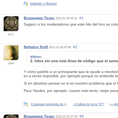
Interés y Humor
Владимир Тезис
#1
2011.01.26 05:11
Sugiero a los moderadores que este hilo del foro se colo
4271
Nefedov Kirill
#2
2011.01.26 07:04
drknn
:
2. hilos sin una sola línea de código que el autor
2899
Y cómo pedirle a un principiante que te ayude a resolve
es a veces imposible, por ejemplo porque no entiende lo
Si en absoluto pensar en si es nuestro problema que el
Para Yandex, por ejemplo, cuanto más texto, mejor para l
Cualquier pregunta de los
¿Código de error "0"?
¡¡¡¡¡I
Владимир Тезис
#3
2011.01.26 07:40