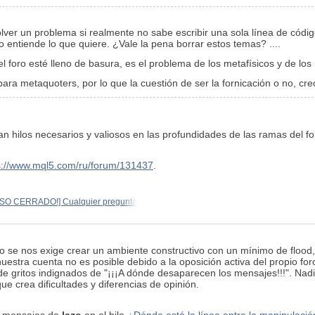
lver un problema si realmente no sabe escribir una sola línea de códig
 entiende lo que quiere. ¿Vale la pena borrar estos temas? ....
l foro esté lleno de basura, es el problema de los metafísicos y de lo
ra metaquoters, por lo que la cuestión de ser la fornicación o no, creo
an hilos necesarios y valiosos en las profundidades de las ramas del f
s://www.mql5.com/ru/forum/131437
.
ISO CERRADO!] Cualquier pregunta
o se nos exige crear un ambiente constructivo con un mínimo de flood,
uestra cuenta no es posible debido a la oposición activa del propio fo
e gritos indignados de "¡¡¡A dónde desaparecen los mensajes!!!". Nadi
e crea dificultades y diferencias de opinión.