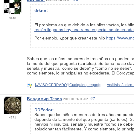
drknn
:
3140
El problema es que debido a los hilos vacíos, los hi
recién llegados hay una rama especialmente creada
Por ejemplo, ¿por qué crear este hilo
https://www.m
Sabes que los niños menores de tres años no pueden ser
la mente del que pregunta (carteles). Su tema no se clav
señala y muestra "cómo se debe" y "cómo no se debe". 
como siempre, lo principal es no excederse. El Cordycep
[¡AVISO CERRADO!] Cualquier pregunta
Análisis técnico
Владимир Тезис
#7
2011.01.26 08:02
DDFedor
:
Sabes que los niños menores de tres años no pueden 
4271
depende de la mente del que pregunta (carteles). Su
nervios ni insultos, señala y muestra "cómo se de
solucionar tan fácilmente. Y como siempre, lo princi