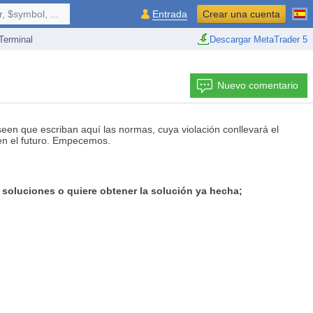
 $symbol, ...
Entrada
Crear una cuenta
erminal
Descargar MetaTrader 5
Nuevo comentario
een que escriban aquí las normas, cuya violación conllevará el
 en el futuro. Empecemos.
) soluciones o quiere obtener la solución ya hecha;