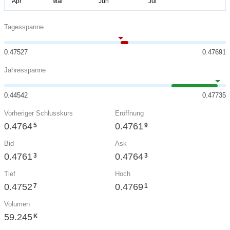
Tagesspanne
0.47527
0.47691
Jahresspanne
0.44542
0.47735
Vorheriger Schlusskurs
Eröffnung
0.4764
0.4761
5
9
Bid
Ask
0.4761
0.4764
3
3
Tief
Hoch
0.4752
0.4769
7
1
Volumen
59.245
K