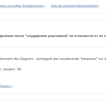
ernoulli-Schema;
ssion zum Artikel "Erwartungsnutzen
Über die ungleiche Wahrscheinlichkeit
еделение после "соударения участников" не отличается от их 
Inkrement des Gegners - verdoppelt das resultierende "Inkrement" nur d
2, sondern -30.
Theorie zur