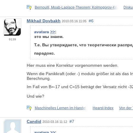
Bernoulli, Moab-Laplace-Theorem; Kolmogorov-Kriterium; B
Disku
Mikhail Dovbakh
#6
2010.03.16 11:05
avatara
>>
:
это мы знаем.
9139
Т.е. Вы утверждаете, что теоретически распр
парадокс.
Hier muss eine Korrektur vorgenommen werden.
Wenn die Panikkraft (oder -) modulo größer ist als das 
Berechnung.
Im Fall von B=-17 und C=15 beträgt der Versatz nicht -3
Und wie?
Maschinelles Lernen im Handel:
Hearst-Index
Von der 
Candid
#7
2010.03.16 11:12
avatara
>>
: