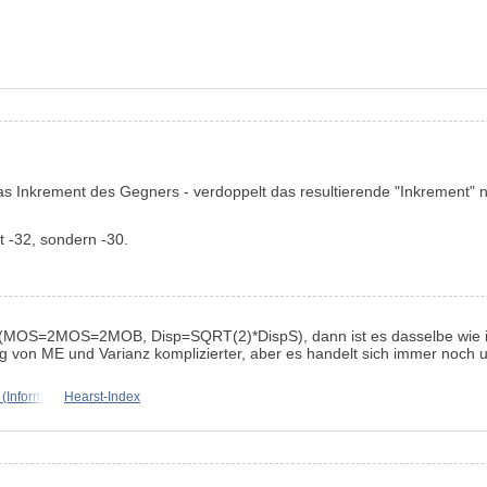
das Inkrement des Gegners - verdoppelt das resultierende "Inkrement" 
t -32, sondern -30.
MOS=2MOS=2MOB, Disp=SQRT(2)*DispS), dann ist es dasselbe wie im 
g von ME und Varianz komplizierter, aber es handelt sich immer noch u
(Informationstheorie,
Hearst-Index