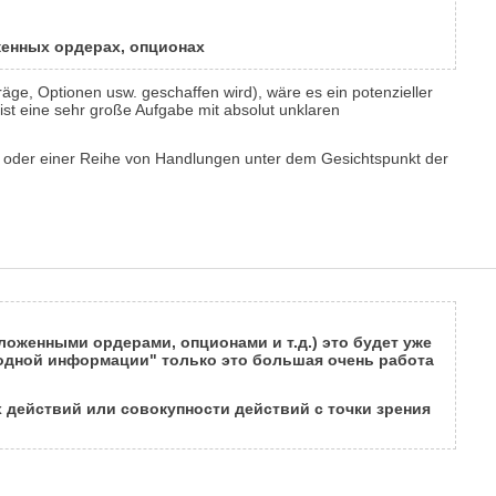
женных ордерах, опционах
räge, Optionen usw. geschaffen wird), wäre es ein potenzieller
ist eine sehr große Aufgabe mit absolut unklaren
en oder einer Reihe von Handlungen unter dem Gesichtspunkt der
ложенными ордерами, опционами и т.д.) это будет уже
одной информации" только это большая очень работа
 действий или совокупности действий с точки зрения