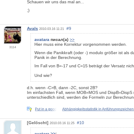
Schauen wir uns das mal an...
;)
Avals
#9
2010.03.16 11:21
avatara
писал(а)
>>
Hier muss eine Korrektur vorgenommen werden.
3114
Wenn die Panikkraft (oder -) modulo größer ist als 
Panik in der Berechnung.
Im Fall von B=-17 und C=15 beträgt der Versatz nich
Und wie?
d.h. wenn -C>B, dann -2C, sonst 2B?
Im einfachsten Fall, wenn MOB=MOS und DispB=DispS (
unterschiedlich sind, werden die Formeln zur Berechnun
Put in a good
Abhängigkeitsstatistik in Anführungszeichen 
[Gelöscht]
#10
2010.03.16 11:25
avatara
>>
: