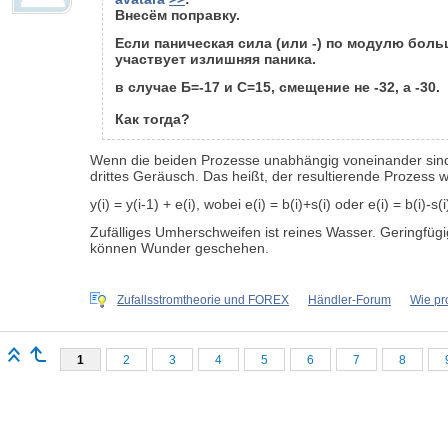
Внесём поправку.
Если паническая сила (или -) по модулю боль
участвует излишняя паника.
в случае Б=-17 и С=15, смещение не -32, а -30.
Как тогда?
Wenn die beiden Prozesse unabhängig voneinander sind,
drittes Geräusch. Das heißt, der resultierende Prozess w
y(i) = y(i-1) + e(i), wobei e(i) = b(i)+s(i) oder e(i) = b(i)-s(
Zufälliges Umherschweifen ist reines Wasser. Geringfüg
können Wunder geschehen.
Zufallsstromtheorie und FOREX
Händler-Forum
Wie pr
1
2
3
4
5
6
7
8