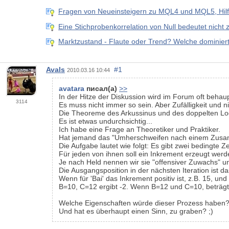
Fragen von Neueinsteigern zu MQL4 und MQL5, Hilf
Eine Stichprobenkorrelation von Null bedeutet nicht 
Marktzustand - Flaute oder Trend? Welche dominier
Avals
#1
2010.03.16 10:44
avatara
писал(а)
>>
In der Hitze der Diskussion wird im Forum oft behaupt
3114
Es muss nicht immer so sein. Aber Zufälligkeit und n
Die Theoreme des Arkussinus und des doppelten Logar
Es ist etwas undurchsichtig...
Ich habe eine Frage an Theoretiker und Praktiker.
Hat jemand das "Umherschweifen nach einem Zusa
Die Aufgabe lautet wie folgt: Es gibt zwei bedingte 
Für jeden von ihnen soll ein Inkrement erzeugt werd
Je nach Held nennen wir sie "offensiver Zuwachs" un
Die Ausgangsposition in der nächsten Iteration ist da
Wenn für 'Bai' das Inkrement positiv ist, z.B. 15, und 
B=10, C=12 ergibt -2. Wenn B=12 und C=10, beträgt
Welche Eigenschaften würde dieser Prozess haben
Und hat es überhaupt einen Sinn, zu graben? ;)