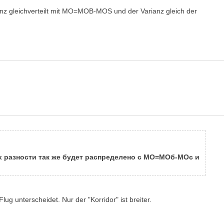
erenz gleichverteilt mit MO=MOB-MOS und der Varianz gleich der
х разности так же будет распределено с МО=МОб-МОс и
ug unterscheidet. Nur der "Korridor" ist breiter.