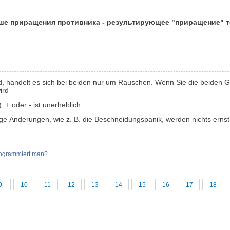
ше приращения противника - результирующее "приращение" тол
 handelt es sich bei beiden nur um Rauschen. Wenn Sie die beiden Ger
ird
i); + oder - ist unerheblich.
ige Änderungen, wie z. B. die Beschneidungspanik, werden nichts erns
ogrammiert man?
9
10
11
12
13
14
15
16
17
18