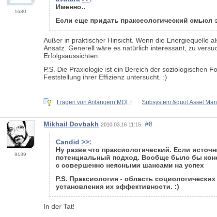
Именно..
1630
Если еще придать праксеологический смысл 
Außer in praktischer Hinsicht. Wenn die Energiequelle a
Ansatz. Generell wäre es natürlich interessant, zu vers
Erfolgsaussichten.
P.S. Die Praxiologie ist ein Bereich der soziologische
Feststellung ihrer Effizienz untersucht. :)
Fragen von Anfängern MQL4
Subsystem &quot;Asset Ma
Mikhail Dovbakh
#8
2010.03.16 11:15
Candid
>>
:
Ну разве что праксиологический. Если источ
9139
потенциальный подход. Вообще было бы коне
с совершенно неясными шансами на успех
P.S. Праксиология - область социологически
установления их эффективности. :)
In der Tat!