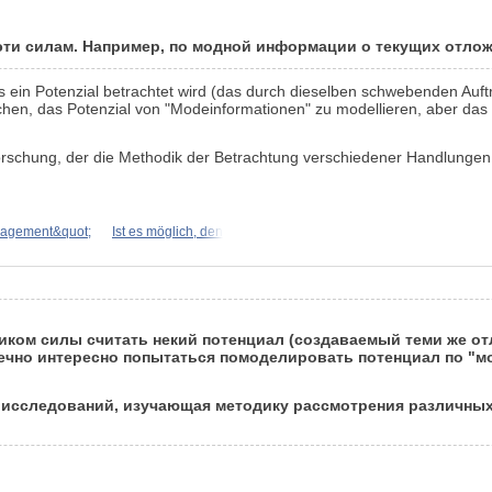
эти силам. Например, по модной информации о текущих отло
ls ein Potenzial betrachtet wird (das durch dieselben schwebenden Auft
uchen, das Potenzial von "Modeinformationen" zu modellieren, aber das 
n Forschung, der die Methodik der Betrachtung verschiedener Handlung
nagement&quot;
Ist es möglich, den
ником силы считать некий потенциал (создаваемый теми же от
чно интересно попытаться помоделировать потенциал по "м
х исследований, изучающая методику рассмотрения различных