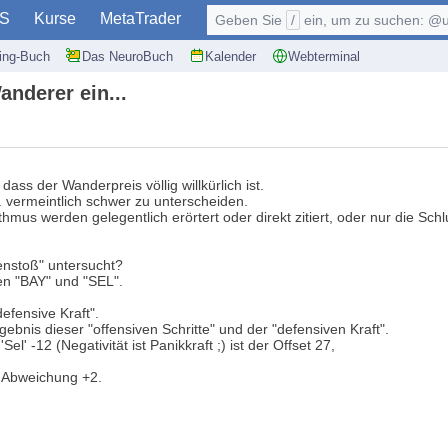
S
Kurse
MetaTrader
Geben Sie
/
ein, um zu suchen: @user, $symb
ding-Buch
Das NeuroBuch
Kalender
Webterminal
nderer ein...
ass der Wanderpreis völlig willkürlich ist.
... vermeintlich schwer zu unterscheiden.
us werden gelegentlich erörtert oder direkt zitiert, oder nur die Sch
nstoß" untersucht?
hen "BAY" und "SEL".
efensive Kraft".
gebnis dieser "offensiven Schritte" und der "defensiven Kraft".
'Sel' -12 (Negativität ist Panikkraft ;) ist der Offset 27,
e Abweichung +2.