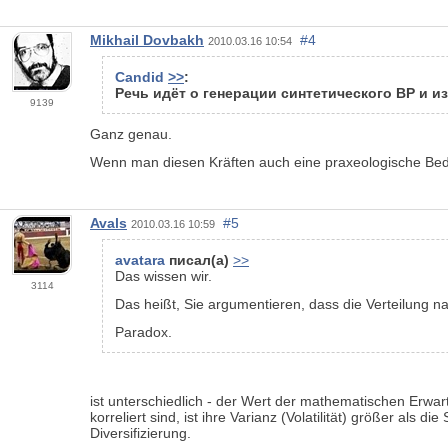
Mikhail Dovbakh
#4
2010.03.16 10:54
Candid
>>
:
Речь идёт о генерации синтетического ВР и и
9139
Ganz genau.
Wenn man diesen Kräften auch eine praxeologische Bede
Avals
#5
2010.03.16 10:59
avatara
писал(а)
>>
Das wissen wir.
3114
Das heißt, Sie argumentieren, dass die Verteilung nac
Paradox.
ist unterschiedlich - der Wert der mathematischen Erwart
korreliert sind, ist ihre Varianz (Volatilität) größer als 
Diversifizierung.