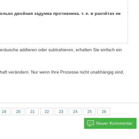
ько двойная задумка противника. т. е. в расчётах не
äusche addieren oder subtrahieren, erhalten Sie einfach ein
thaft verändern. Nur wenn Ihre Prozesse nicht unabhängig sind,
19
20
21
22
23
24
25
26
Neuer Kommentar