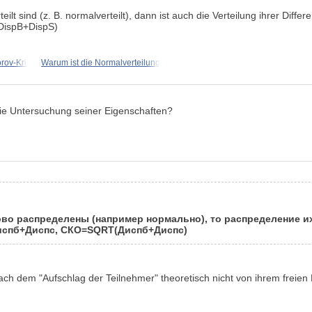
t sind (z. B. normalverteilt), dann ist auch die Verteilung ihrer Diff
DispB+DispS)
ov-Kriterium; Bernoulli-Schema;
Warum ist die Normalverteilung
ie Untersuchung seiner Eigenschaften?
во распределены (например нормально), то распределение и
испб+Диспс, СКО=SQRT(Диспб+Диспс)
ch dem "Aufschlag der Teilnehmer" theoretisch nicht von ihrem freien Fl