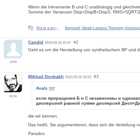
Wenn die Inkremente B und C unabhängig und gleichverteil
Summe der Varianzen Disp=DispB+DispS, RMS=SQRT(
Put in a good
Bernoulli, Moab-Laplace-Theorem; Kolmogor
Candid
#2
2010.03.16 10:47
Geht es um die Herstellung von synthetischem BP und d
1630
Mikhail Dovbakh
#3
2010.03.16 10:52
Avals
>>
:
9139
если приращения Б и С независимы и одинако
дисперсией равной сумме дисперсий Дисп=Д
die wir kennen.
Das heißt, Sie argumentieren, dass sich die Verteilung na
Paradox.