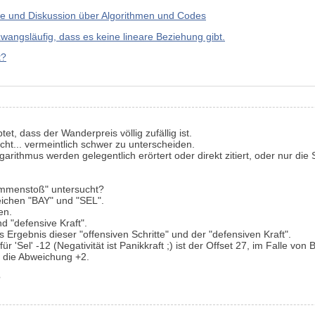
e und Diskussion über Algorithmen und Codes
zwangsläufig, dass es keine lineare Beziehung gibt.
t?
et, dass der Wanderpreis völlig zufällig ist.
icht... vermeintlich schwer zu unterscheiden.
ithmus werden gelegentlich erörtert oder direkt zitiert, oder nur die
mmenstoß" untersucht?
Zeichen "BAY" und "SEL".
en.
d "defensive Kraft".
s Ergebnis dieser "offensiven Schritte" und der "defensiven Kraft".
für 'Sel' -12 (Negativität ist Panikkraft ;) ist der Offset 27, im Falle vo
 die Abweichung +2.
?