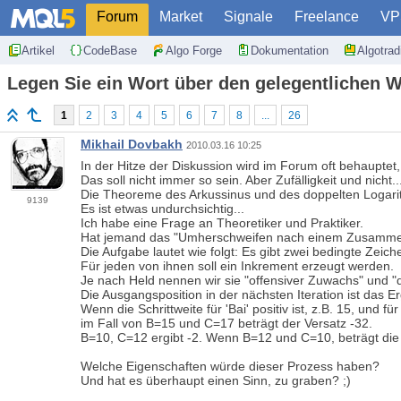
Forum
Market
Signale
Freelance
VP
Artikel
CodeBase
Algo Forge
Dokumentation
Algotra
Legen Sie ein Wort über den gelegentlichen Wa
1
2
3
4
5
6
7
8
...
26
Mikhail Dovbakh
2010.03.16 10:25
In der Hitze der Diskussion wird im Forum oft behauptet, d
Das soll nicht immer so sein. Aber Zufälligkeit und nicht
Die Theoreme des Arkussinus und des doppelten Logarithm
9139
Es ist etwas undurchsichtig...
Ich habe eine Frage an Theoretiker und Praktiker.
Hat jemand das "Umherschweifen nach einem Zusamme
Die Aufgabe lautet wie folgt: Es gibt zwei bedingte Zeic
Für jeden von ihnen soll ein Inkrement erzeugt werden.
Je nach Held nennen wir sie "offensiver Zuwachs" und "d
Die Ausgangsposition in der nächsten Iteration ist das Er
Wenn die Schrittweite für 'Bai' positiv ist, z.B. 15, und für 
im Fall von B=15 und C=17 beträgt der Versatz -32.
B=10, C=12 ergibt -2. Wenn B=12 und C=10, beträgt di
Welche Eigenschaften würde dieser Prozess haben?
Und hat es überhaupt einen Sinn, zu graben? ;)