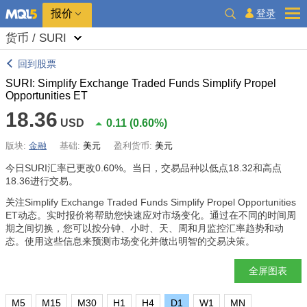
报价
登录
货币 / SURI
回到股票
SURI: Simplify Exchange Traded Funds Simplify Propel
Opportunities ET
18.36
USD
0.11
(
0.60%
)
版块:
金融
基础:
美元
盈利货币:
美元
今日SURI汇率已更改
0.60%
。当日，交易品种以低点18.32和高点
18.36进行交易。
关注Simplify Exchange Traded Funds Simplify Propel Opportunities
ET动态。实时报价将帮助您快速应对市场变化。通过在不同的时间周
期之间切换，您可以按分钟、小时、天、周和月监控汇率趋势和动
态。使用这些信息来预测市场变化并做出明智的交易决策。
全屏图表
M5
M15
M30
H1
H4
D1
W1
MN