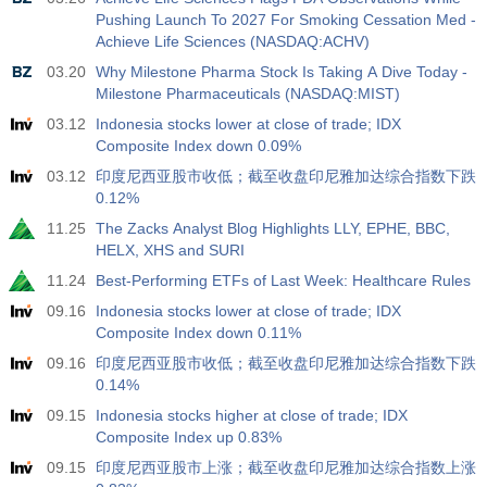
USD
Pushing Launch To 2027 For Smoking Cessation Med -
3.2%
3.5%
3.5%
Achieve Life Sciences (NASDAQ:ACHV)
03.20
Why Milestone Pharma Stock Is Taking A Dive Today -
12:30
私人非农就业人口
Milestone Pharmaceuticals (NASDAQ:MIST)
实际值
预测值
前值
USD
30 K
40 K
30 K
03.12
Indonesia stocks lower at close of trade; IDX
Composite Index down 0.09%
12:30
U6 失业率
03.12
印度尼西亚股市收低；截至收盘印尼雅加达综合指数下跌
0.12%
实际值
预测值
前值
USD
7.9%
7.9%
7.9%
11.25
The Zacks Analyst Blog Highlights LLY, EPHE, BBC,
HELX, XHS and SURI
17:00
贝克休斯美国石油钻井平台
11.24
Best-Performing ETFs of Last Week: Healthcare Rules
实际值
预测值
前值
09.16
Indonesia stocks lower at close of trade; IDX
USD
454
451
Composite Index down 0.11%
09.16
印度尼西亚股市收低；截至收盘印尼雅加达综合指数下跌
17:00
贝克休斯美国钻机总数
0.14%
实际值
预测值
前值
09.15
Indonesia stocks higher at close of trade; IDX
USD
588
588
Composite Index up 0.83%
09.15
印度尼西亚股市上涨；截至收盘印尼雅加达综合指数上涨
19:00
美联储消费信贷月率 m/m