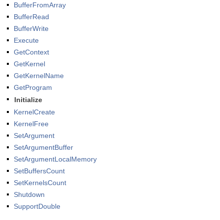
BufferFromArray
BufferRead
BufferWrite
Execute
GetContext
GetKernel
GetKernelName
GetProgram
Initialize
KernelCreate
KernelFree
SetArgument
SetArgumentBuffer
SetArgumentLocalMemory
SetBuffersCount
SetKernelsCount
Shutdown
SupportDouble