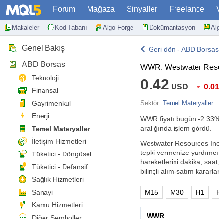
Forum
Mağaza
Sinyaller
Freelance
Makaleler
Kod Tabanı
Algo Forge
Dokümantasyon
Al
Genel Bakış
Geri dön - ABD Borsas
ABD Borsası
WWR: Westwater Reso
Teknoloji
0.42
USD
0.0
Finansal
Gayrimenkul
Sektör:
Temel Materyaller
Enerji
WWR fiyatı bugün
-2.33
aralığında işlem gördü.
Temel Materyaller
İletişim Hizmetleri
Westwater Resources Inc ha
tepki vermenize yardımcı 
Tüketici - Döngüsel
hareketlerini dakika, saat
Tüketici - Defansif
bilinçli alım-satım kararlar
Sağlık Hizmetleri
Sanayi
M15
M30
H1
Kamu Hizmetleri
WWR
Diğer Semboller