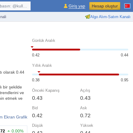
kullanıcı, $sembol, ...
Giriş yap
Hesap oluştur
nali
Algo Alım-Satım Kanalı
Günlük Aralık
0.42
0.44
Yıllık Aralık
tı olarak 0.44
0.38
0.95
ı bir şekilde
Önceki Kapanış
Açılış
rendlerini ve
0.43
0.43
hmin etmek ve
Bid
Ask
0.42
0.72
m Ekran Grafik
Düşük
Yüksek
.72
0.00%