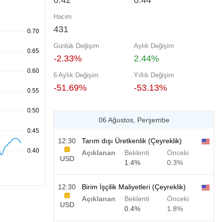
0.42
0.44
Hacim
431
Günlük Değişim
Aylık Değişim
-2.33%
2.44%
6 Aylık Değişim
Yıllık Değişim
-51.69%
-53.13%
06 Ağustos, Perşembe
12:30
Tarım dışı Üretkenlik (Çeyreklik)
Açıklanan
Beklenti
Önceki
USD
1.4%
0.3%
12:30
Birim İşçilik Maliyetleri (Çeyreklik)
Açıklanan
Beklenti
Önceki
USD
0.4%
1.8%