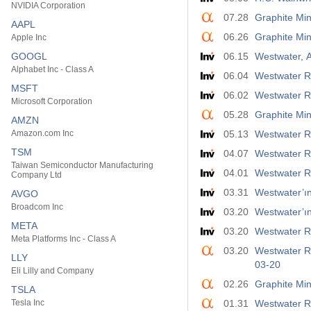
NVIDIA Corporation
07.28
Graphite Mi
AAPL
06.26
Graphite Mi
Apple Inc
GOOGL
06.15
Westwater, A
Alphabet Inc - Class A
06.04
Westwater Re
MSFT
06.02
Westwater Re
Microsoft Corporation
05.28
Graphite Mi
AMZN
Amazon.com Inc
05.13
Westwater Res
TSM
04.07
Westwater Re
Taiwan Semiconductor Manufacturing
04.01
Westwater Re
Company Ltd
03.31
Westwater’ın
AVGO
Broadcom Inc
03.20
Westwater’ın
META
03.20
Westwater Re
Meta Platforms Inc - Class A
03.20
Westwater R
LLY
03-20
Eli Lilly and Company
02.26
Graphite Mi
TSLA
Tesla Inc
01.31
Westwater R