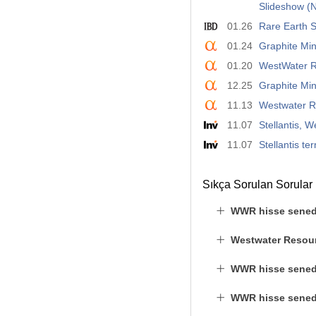
Slideshow 
01.26
Rare Earth 
01.24
Graphite Mi
01.20
WestWater R
12.25
Graphite Mi
11.13
Westwater R
11.07
Stellantis, 
11.07
Stellantis t
Sıkça Sorulan Sorular
WWR hisse senedi
Westwater Resour
WWR hisse senedi 
WWR hisse senedin