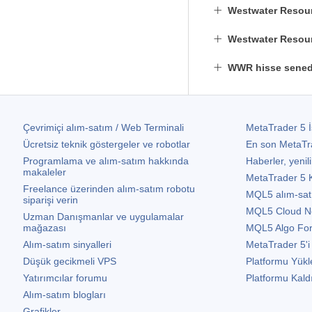
Westwater Resour
Westwater Resourc
WWR hisse senedi
Çevrimiçi alım-satım / Web Terminali
MetaTrader 5
İ
Ücretsiz teknik göstergeler ve robotlar
En son
MetaTr
Programlama ve alım-satım hakkında
Haberler, yenili
makaleler
MetaTrader 5
K
Freelance üzerinden alım-satım robotu
MQL5 alım-satım 
siparişi verin
MQL5 Cloud N
Uzman Danışmanlar ve uygulamalar
mağazası
MQL5 Algo Fo
Alım-satım sinyalleri
MetaTrader 5
'i
Düşük gecikmeli VPS
Platformu Yükl
Yatırımcılar forumu
Platformu Kald
Alım-satım blogları
Grafikler