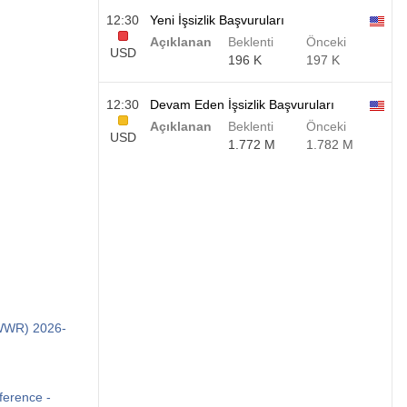
12:30
Yeni İşsizlik Başvuruları
Açıklanan
Beklenti
Önceki
USD
196 K
197 K
12:30
Devam Eden İşsizlik Başvuruları
Açıklanan
Beklenti
Önceki
USD
1.772 M
1.782 M
:WWR) 2026-
ference -