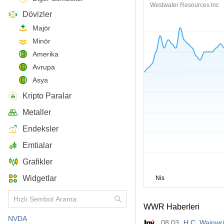
Westwater Resources Inc
Dövizler
Majör
Minör
Amerika
Avrupa
Asya
Kripto Paralar
Metaller
Endeksler
Emtialar
Grafikler
Widgetlar
WWR Haberleri
NVDA
08.03
H.C. Wainwri