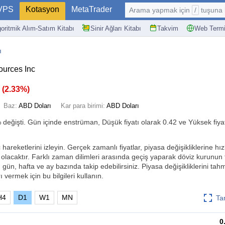
VPS
Kotasyon
MetaTrader
Arama yapmak için
/
tuşuna basın: @
goritmik Alım-Satım Kitabı
Sinir Ağları Kitabı
Takvim
Web Termi
ı
urces Inc
1
(
2.33%
)
Baz:
ABD Doları
Kar para birimi:
ABD Doları
%
değişti. Gün içinde enstrüman, Düşük fiyatı olarak 0.42 ve Yüksek fiya
reketlerini izleyin. Gerçek zamanlı fiyatlar, piyasa değişikliklerine hızl
olacaktır. Farklı zaman dilimleri arasında geçiş yaparak döviz kurunun t
, gün, hafta ve ay bazında takip edebilirsiniz. Piyasa değişikliklerini ta
ı vermek için bu bilgileri kullanın.
H4
D1
W1
MN
Ta
0