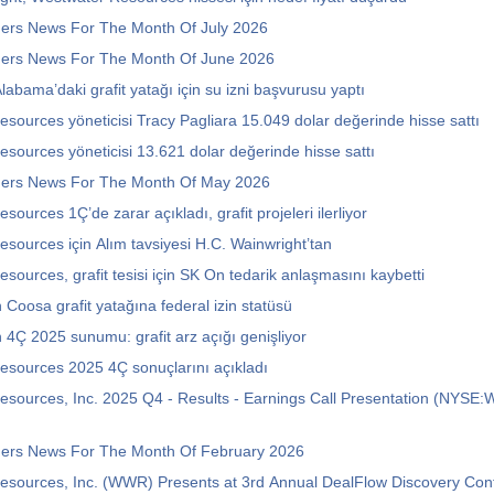
ners News For The Month Of July 2026
ners News For The Month Of June 2026
labama’daki grafit yatağı için su izni başvurusu yaptı
sources yöneticisi Tracy Pagliara 15.049 dolar değerinde hisse sattı
sources yöneticisi 13.621 dolar değerinde hisse sattı
ners News For The Month Of May 2026
ources 1Ç’de zarar açıkladı, grafit projeleri ilerliyor
sources için Alım tavsiyesi H.C. Wainwright’tan
sources, grafit tesisi için SK On tedarik anlaşmasını kaybetti
 Coosa grafit yatağına federal izin statüsü
 4Ç 2025 sunumu: grafit arz açığı genişliyor
sources 2025 4Ç sonuçlarını açıkladı
esources, Inc. 2025 Q4 - Results - Earnings Call Presentation (NYSE
ners News For The Month Of February 2026
esources, Inc. (WWR) Presents at 3rd Annual DealFlow Discovery Con