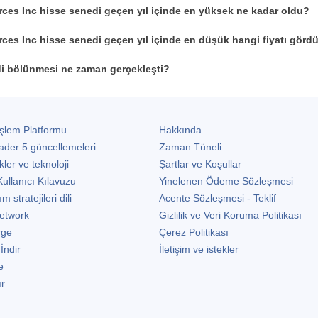
ces Inc hisse senedi geçen yıl içinde en yüksek ne kadar oldu?
es Inc hisse senedi geçen yıl içinde en düşük hangi fiyatı görd
 bölünmesi ne zaman gerçekleşti?
şlem Platformu
Hakkında
ader 5
güncellemeleri
Zaman Tüneli
kler ve teknoloji
Şartlar ve Koşullar
ullanıcı Kılavuzu
Yinelenen Ödeme Sözleşmesi
stratejileri dili
Acente Sözleşmesi - Teklif
etwork
Gizlilik ve Veri Koruma Politikası
rge
Çerez Politikası
 İndir
İletişim ve istekler
e
ır