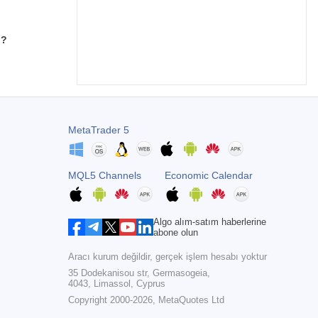
ü?
MetaTrader 5
MQL5 Channels
Economic Calendar
Algo alım-satım haberlerine
abone olun
Aracı kurum değildir, gerçek işlem hesabı yoktur
35 Dodekanisou str, Germasogeia,
4043, Limassol, Cyprus
Copyright 2000-2026,
MetaQuotes Ltd