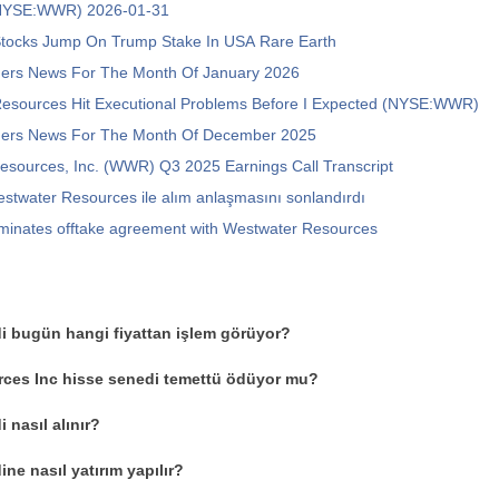
(NYSE:WWR) 2026-01-31
Stocks Jump On Trump Stake In USA Rare Earth
ners News For The Month Of January 2026
esources Hit Executional Problems Before I Expected (NYSE:WWR)
ners News For The Month Of December 2025
esources, Inc. (WWR) Q3 2025 Earnings Call Transcript
Westwater Resources ile alım anlaşmasını sonlandırdı
erminates offtake agreement with Westwater Resources
 bugün hangi fiyattan işlem görüyor?
ces Inc hisse senedi temettü ödüyor mu?
nasıl alınır?
e nasıl yatırım yapılır?