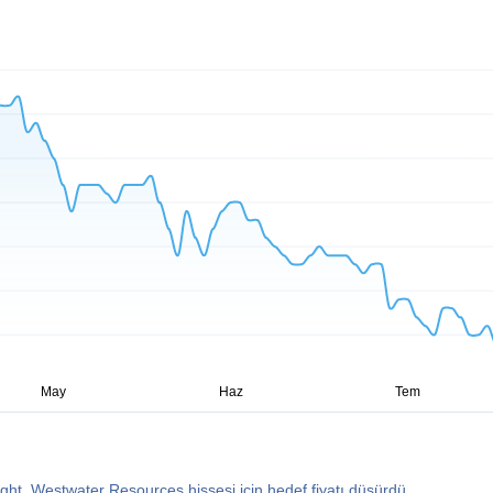
ght, Westwater Resources hissesi için hedef fiyatı düşürdü