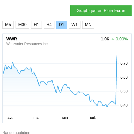
Graphique en Plein Ecran
M5
M30
H1
H4
D1
W1
MN
WWR
1.06
0.00%
Westwater Resources Inc
Range quotidien