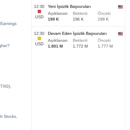
12:30
Yeni İşsizlik Başvuruları
Açıklanan
Beklenti
Önceki
USD
199 K
196 K
198 K
 Earnings
12:30
Devam Eden İşsizlik Başvuruları
Açıklanan
Beklenti
Önceki
USD
gher?
1.801 M
1.772 M
1.777 M
:TXG),
h Stocks,