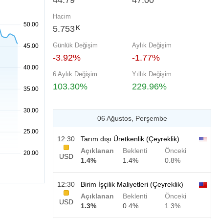
44.79
47.00
Hacim
5.753
K
Günlük Değişim
Aylık Değişim
-3.92%
-1.77%
6 Aylık Değişim
Yıllık Değişim
103.30%
229.96%
06 Ağustos, Perşembe
12:30
Tarım dışı Üretkenlik (Çeyreklik)
Açıklanan
Beklenti
Önceki
USD
1.4%
1.4%
0.8%
12:30
Birim İşçilik Maliyetleri (Çeyreklik)
Açıklanan
Beklenti
Önceki
USD
1.3%
0.4%
1.3%