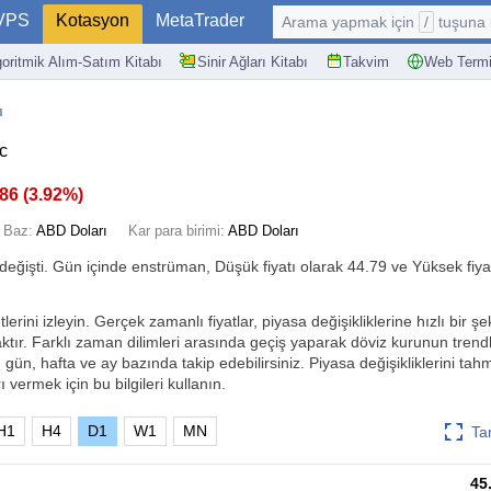
VPS
Kotasyon
MetaTrader
Arama yapmak için
/
tuşuna basın: @
goritmik Alım-Satım Kitabı
Sinir Ağları Kitabı
Takvim
Web Termi
ı
c
.86
(
3.92%
)
Baz:
ABD Doları
Kar para birimi:
ABD Doları
değişti. Gün içinde enstrüman, Düşük fiyatı olarak 44.79 ve Yüksek fiya
rini izleyin. Gerçek zamanlı fiyatlar, piyasa değişikliklerine hızlı bir şe
tır. Farklı zaman dilimleri arasında geçiş yaparak döviz kurunun trendl
, gün, hafta ve ay bazında takip edebilirsiniz. Piyasa değişikliklerini ta
ı vermek için bu bilgileri kullanın.
H1
H4
D1
W1
MN
Ta
45