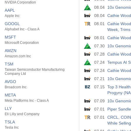
NVIDIA Corporation
08.04
10x Genomic
AAPL
08.04
Cathie Wood’
Apple Inc
GOOGL
08.01
Cathie Wood
Alphabet Inc - Class A
Week, Trims 
MSFT
08.01
Cathie Wood’
Microsoft Corporation
07.30
10x Genomic
AMZN
07.28
Cathie Wood’
Amazon.com Inc
07.24
Tempus AI St
TSM
Taiwan Semiconductor Manufacturing
07.24
Cathie Wood’
Company Ltd
07.21
10x Genomics
AVGO
07.15
Top 3 Healt
Broadcom Inc
Progyny (N
META
Meta Platforms Inc - Class A
07.09
10x Genomics
LLY
07.01
Piper Sandle
Eli Lilly and Company
07.01
CRCL, COIN,
TSLA
While Sellin
Tesla Inc