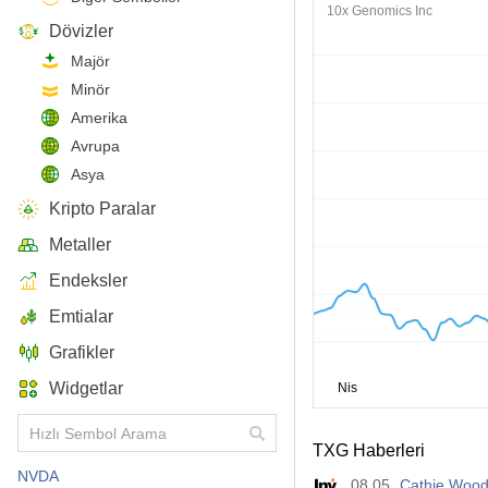
10x Genomics Inc
Dövizler
Majör
Minör
Amerika
Avrupa
Asya
Kripto Paralar
Metaller
Endeksler
Emtialar
Grafikler
Widgetlar
TXG Haberleri
NVDA
08.05
Cathie Wood’