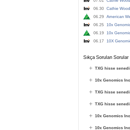
07.01
Cathie Wood’
06.30
Cathie Wood’
06.29
American We
06.25
10x Genomics
06.19
10x Genomic
06.17
10X Genomics
Sıkça Sorulan Sorular
TXG hisse senedi
10x Genomics Inc
TXG hisse senedi 
TXG hisse senedin
10x Genomics Inc
10x Genomics Inc 