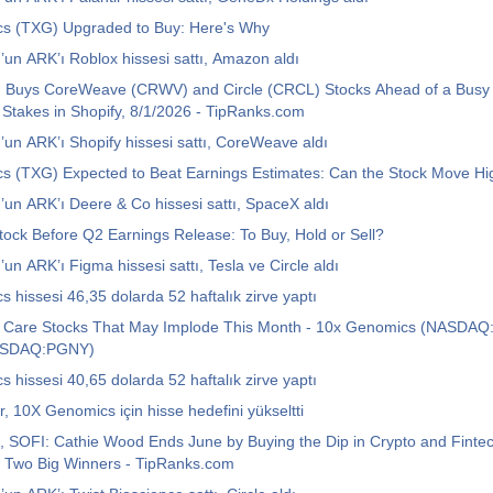
s (TXG) Upgraded to Buy: Here's Why
un ARK’ı Roblox hissesi sattı, Amazon aldı
 Buys CoreWeave (CRWV) and Circle (CRCL) Stocks Ahead of a Busy
Stakes in Shopify, 8/1/2026 - TipRanks.com
un ARK’ı Shopify hissesi sattı, CoreWeave aldı
s (TXG) Expected to Beat Earnings Estimates: Can the Stock Move Hi
un ARK’ı Deere & Co hissesi sattı, SpaceX aldı
ock Before Q2 Earnings Release: To Buy, Hold or Sell?
un ARK’ı Figma hissesi sattı, Tesla ve Circle aldı
 hissesi 46,35 dolarda 52 haftalık zirve yaptı
h Care Stocks That May Implode This Month - 10x Genomics (NASDAQ
ASDAQ:PGNY)
 hissesi 40,65 dolarda 52 haftalık zirve yaptı
r, 10X Genomics için hisse hedefini yükseltti
 SOFI: Cathie Wood Ends June by Buying the Dip in Crypto and Fintec
g Two Big Winners - TipRanks.com