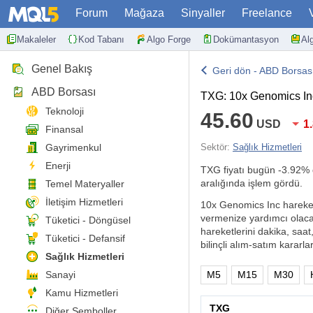
Forum
Mağaza
Sinyaller
Freelance
Makaleler
Kod Tabanı
Algo Forge
Dokümantasyon
Al
Genel Bakış
Geri dön - ABD Borsas
ABD Borsası
TXG: 10x Genomics In
Teknoloji
45.60
USD
1
Finansal
Gayrimenkul
Sektör:
Sağlık Hizmetleri
Enerji
TXG fiyatı bugün
-3.92%
aralığında işlem gördü.
Temel Materyaller
İletişim Hizmetleri
10x Genomics Inc hareketle
vermenize yardımcı olacak
Tüketici - Döngüsel
hareketlerini dakika, saat
Tüketici - Defansif
bilinçli alım-satım kararlar
Sağlık Hizmetleri
Sanayi
M5
M15
M30
Kamu Hizmetleri
TXG
Diğer Semboller