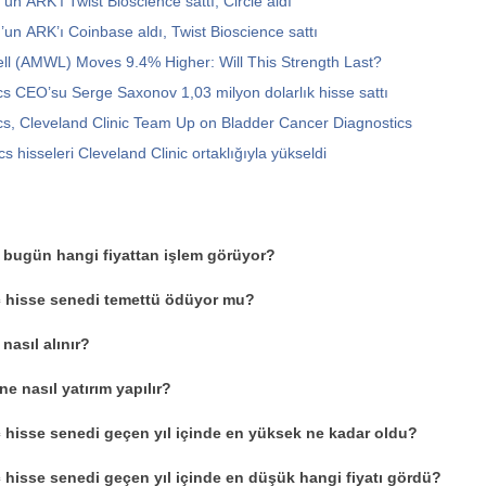
un ARK’ı Twist Bioscience sattı, Circle aldı
un ARK’ı Coinbase aldı, Twist Bioscience sattı
ll (AMWL) Moves 9.4% Higher: Will This Strength Last?
 CEO’su Serge Saxonov 1,03 milyon dolarlık hisse sattı
s, Cleveland Clinic Team Up on Bladder Cancer Diagnostics
 hisseleri Cleveland Clinic ortaklığıyla yükseldi
 bugün hangi fiyattan işlem görüyor?
 hisse senedi temettü ödüyor mu?
nasıl alınır?
e nasıl yatırım yapılır?
 hisse senedi geçen yıl içinde en yüksek ne kadar oldu?
hisse senedi geçen yıl içinde en düşük hangi fiyatı gördü?