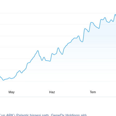
un ARK’ı Palantir hissesi sattı, GeneDx Holdings aldı