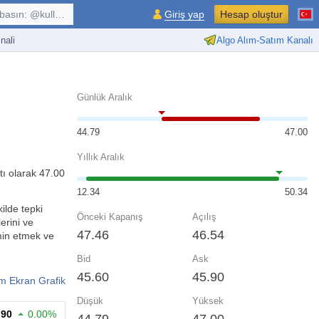
kullanıcı, $sembol, ...
Giriş yap
Hesap oluştur
nali
Algo Alım-Satım Kanalı
Günlük Aralık
44.79
47.00
Yıllık Aralık
tı olarak 47.00
12.34
50.34
kilde tepki
Önceki Kapanış
Açılış
erini ve
47.46
46.54
hmin etmek ve
Bid
Ask
45.60
45.90
m Ekran Grafik
Düşük
Yüksek
.90
0.00%