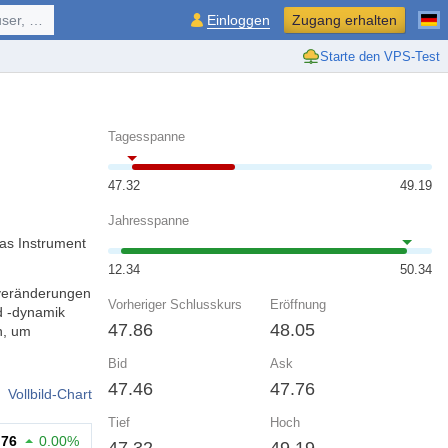
ol, ...
Einloggen
Zugang erhalten
Starte den VPS-Test
Tagesspanne
47.32
49.19
Jahresspanne
as Instrument
12.34
50.34
tveränderungen
Vorheriger Schlusskurs
Eröffnung
d -dynamik
47.86
48.05
n, um
Bid
Ask
47.46
47.76
Vollbild-Chart
Tief
Hoch
.76
0.00%