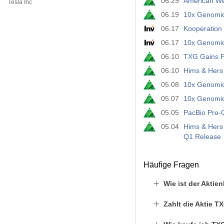
06.29
American We
Tesla Inc
06.19
10x Genomic
06.17
Kooperation 
06.17
10x Genomics
06.10
TXG Gains Fr
06.10
Hims & Hers 
05.08
10x Genomic
05.07
10x Genomic
05.05
PacBio Pre-Q
05.04
Hims & Hers 
Q1 Release
Häufige Fragen
Wie ist der Akti
Zahlt die Aktie 