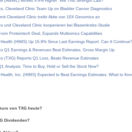
ll (AMWL) Moves 9.4% Higher: Will This Strength Last?
s, Cleveland Clinic Team Up on Bladder Cancer Diagnostics
mit Cleveland Clinic treibt Aktie von 10X Genomics an
 und Cleveland Clinic kooperieren bei Blasenkrebs-Studie
om Proteintech Deal, Expands Multiomics Capabilities
Health (HIMS) Up 15.8% Since Last Earnings Report: Can It Continue
s Q1 Earnings & Revenues Beat Estimates, Gross Margin Up
s (TXG) Reports Q1 Loss, Beats Revenue Estimates
1 Analysis: Time to Buy, Hold or Sell the Stock Now?
Health, Inc. (HIMS) Expected to Beat Earnings Estimates: What to Kn
enkurs von TXG heute?
TXG Dividenden?