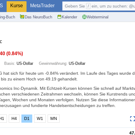
S
Kurse
MetaTrader
Geben Sie
/
ein, um zu suchen: @user, $symb
ding-Buch
Das NeuroBuch
Kalender
Webterminal
c
.40
(
0.84%
)
Basis:
US-Dollar
Gewinnwährung:
US-Dollar
 hat sich für heute um
-0.84%
verändert. Im Laufe des Tages wurde d
 bis zu einem Hoch von 49.19 gehandelt.
nomics Inc-Dynamik. Mit Echtzeit-Kursen können Sie schnell auf Mark
ischen verschiedenen Zeitrahmen wechseln, können Sie Kurstrends un
Tagen, Wochen und Monaten verfolgen. Nutzen Sie diese Informatione
erzusagen und fundierte Handelsentscheidungen zu treffen.
H1
H4
D1
W1
MN
47