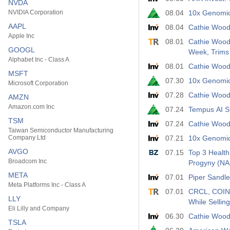
NVDA
NVIDIA Corporation
08.04
10x Genomic
AAPL
08.04
Cathie Woods
Apple Inc
08.01
Cathie Wood
GOOGL
Week, Trims 
Alphabet Inc - Class A
08.01
Cathie Woods
MSFT
07.30
10x Genomic
Microsoft Corporation
07.28
Cathie Wood
AMZN
Amazon.com Inc
07.24
Tempus AI St
TSM
07.24
Cathie Woods
Taiwan Semiconductor Manufacturing
Company Ltd
07.21
10x Genomic
AVGO
07.15
Top 3 Healt
Broadcom Inc
Progyny (N
META
07.01
Piper Sandle
Meta Platforms Inc - Class A
07.01
CRCL, COIN,
LLY
While Sellin
Eli Lilly and Company
06.30
Cathie Woods
TSLA