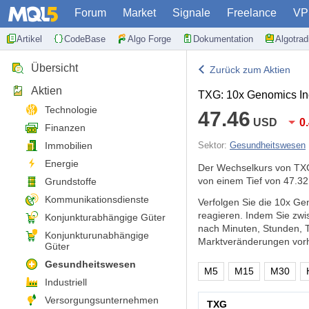
Forum
Market
Signale
Freelance
VP
Artikel
CodeBase
Algo Forge
Dokumentation
Algotra
Übersicht
Zurück zum Aktien
Aktien
TXG: 10x Genomics In
Technologie
47.46
USD
0
Finanzen
Immobilien
Sektor:
Gesundheitswesen
Energie
Der Wechselkurs von TXG
von einem Tief von 47.32
Grundstoffe
Kommunikationsdienste
Verfolgen Sie die 10x Ge
reagieren. Indem Sie zw
Konjunkturabhängige Güter
nach Minuten, Stunden, 
Konjunkturunabhängige
Marktveränderungen vorh
Güter
Gesundheitswesen
M5
M15
M30
Industriell
Versorgungsunternehmen
TXG