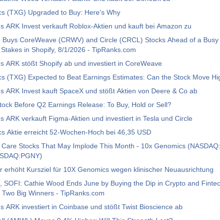
s (TXG) Upgraded to Buy: Here's Why
 ARK Invest verkauft Roblox-Aktien und kauft bei Amazon zu
 Buys CoreWeave (CRWV) and Circle (CRCL) Stocks Ahead of a Busy
Stakes in Shopify, 8/1/2026 - TipRanks.com
 ARK stößt Shopify ab und investiert in CoreWeave
s (TXG) Expected to Beat Earnings Estimates: Can the Stock Move Hi
s ARK Invest kauft SpaceX und stößt Aktien von Deere & Co ab
ock Before Q2 Earnings Release: To Buy, Hold or Sell?
 ARK verkauft Figma-Aktien und investiert in Tesla und Circle
s Aktie erreicht 52-Wochen-Hoch bei 46,35 USD
h Care Stocks That May Implode This Month - 10x Genomics (NASDAQ
ASDAQ:PGNY)
r erhöht Kursziel für 10X Genomics wegen klinischer Neuausrichtung
 SOFI: Cathie Wood Ends June by Buying the Dip in Crypto and Fintec
g Two Big Winners - TipRanks.com
 ARK investiert in Coinbase und stößt Twist Bioscience ab