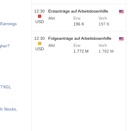
12:30
Erstanträge auf Arbeitslosenhilfe
Akt
Erw
Vorh
USD
 Earnings
196 K
197 K
12:30
Folgeanträge auf Arbeitslosenhilfe
Akt
Erw
Vorh
gher?
USD
1.772 M
1.782 M
:TXG),
h Stocks,