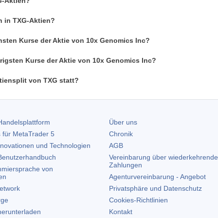
G-Aktien?
n in TXG-Aktien?
hsten Kurse der Aktie von 10x Genomics Inc?
drigsten Kurse der Aktie von 10x Genomics Inc?
iensplit von TXG statt?
andelsplattform
Über uns
 für
MetaTrader 5
Chronik
nnovationen und Technologien
AGB
enutzerhandbuch
Vereinbarung über wiederkehrende
Zahlungen
miersprache von
en
Agenturvereinbarung - Angebot
etwork
Privatsphäre und Datenschutz
rge
Cookies-Richtlinien
erunterladen
Kontakt