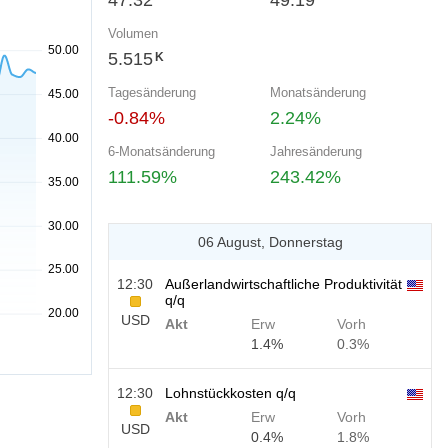
47.32
49.19
Volumen
5.515
K
Tagesänderung
Monatsänderung
-0.84%
2.24%
6-Monatsänderung
Jahresänderung
111.59%
243.42%
06 August, Donnerstag
12:30
Außerlandwirtschaftliche Produktivität
q/q
USD
Akt
Erw
Vorh
1.4%
0.3%
12:30
Lohnstückkosten q/q
Akt
Erw
Vorh
USD
0.4%
1.8%