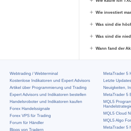
Wie kaufe ich TX
Wie investiert ma
Was sind die höc
Was sind die nie
Wann fand der Akt
Webtrading / Webterminal
MetaTrader 5
H
Kostenlose Indikatoren und Expert Advisors
Letzte Updates
Artikel über Programmierung und Trading
Neuigkeiten, I
Expert Advisors und Indikatoren bestellen
MetaTrader 5
B
Handelsroboter und Indikatoren kaufen
MQL5 Program
Handelstrategi
Forex Handelssignale
MQL5 Cloud N
Forex VPS für Trading
MQL5 Algo Fo
Forum für Händler
MetaTrader 5
h
Blogs von Tradern