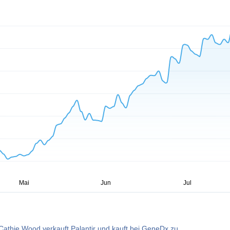
Cathie Wood verkauft Palantir und kauft bei GeneDx zu