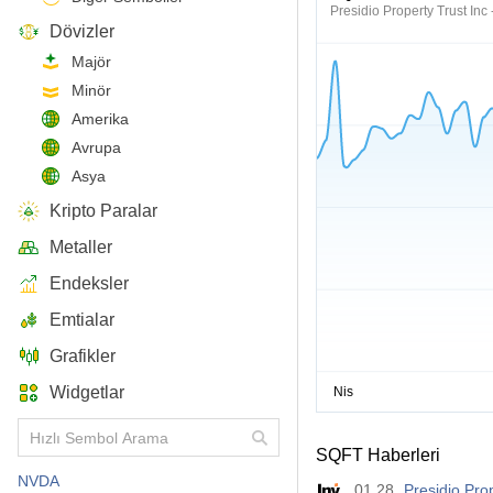
Presidio Property Trust Inc 
Dövizler
Majör
Minör
Amerika
Avrupa
Asya
Kripto Paralar
Metaller
Endeksler
Emtialar
Grafikler
Widgetlar
SQFT Haberleri
NVDA
01.28
Presidio Pro