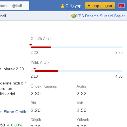
kullanıcı, $sembol, ...
Giriş yap
Hesap oluştur
nali
VPS Deneme Süresini Başlat
Günlük Aralık
2.20
2.29
Yıllık Aralık
tı olarak 2.29
2.10
4.35
lerine hızlı bir
Önceki Kapanış
Açılış
kurunun
2.30
2.22
liklerini
Bid
Ask
2.20
2.50
m Ekran Grafik
Düşük
Yüksek
.50
0.00%