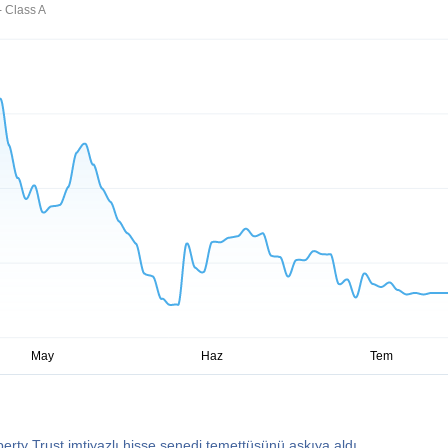
- Class A
perty Trust imtiyazlı hisse senedi temettüsünü askıya aldı