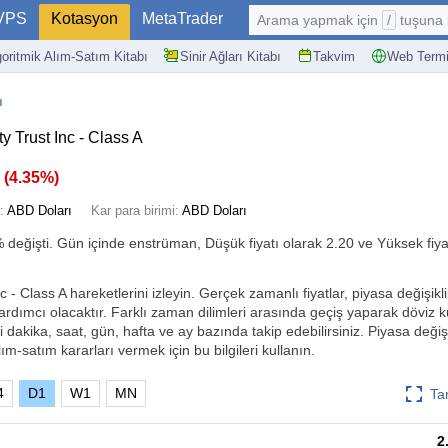
VPS
Kotasyon
MetaTrader
Arama yapmak için
/
tuşuna basın: @
goritmik Alım-Satım Kitabı
Sinir Ağları Kitabı
Takvim
Web Termi
ı
y Trust Inc - Class A
0
(
4.35%
)
:
ABD Doları
Kar para birimi:
ABD Doları
%
değişti. Gün içinde enstrüman, Düşük fiyatı olarak 2.20 ve Yüksek fiya
 - Class A hareketlerini izleyin. Gerçek zamanlı fiyatlar, piyasa değişiklik
ardımcı olacaktır. Farklı zaman dilimleri arasında geçiş yaparak döviz 
i dakika, saat, gün, hafta ve ay bazında takip edebilirsiniz. Piyasa değişik
ım-satım kararları vermek için bu bilgileri kullanın.
4
D1
W1
MN
Ta
2