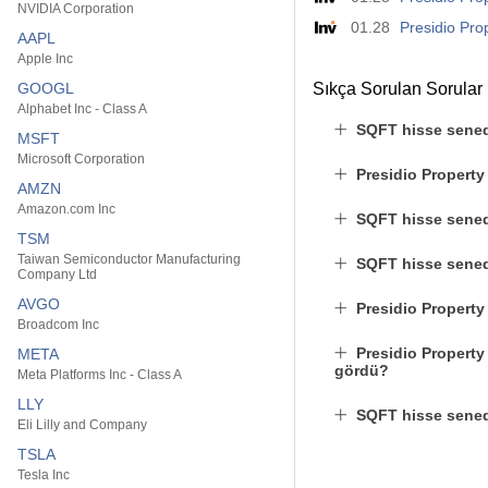
NVIDIA Corporation
01.28
Presidio Pro
AAPL
Apple Inc
GOOGL
Sıkça Sorulan Sorular
Alphabet Inc - Class A
SQFT hisse sened
MSFT
Microsoft Corporation
Presidio Property
AMZN
Amazon.com Inc
SQFT hisse senedi
TSM
Taiwan Semiconductor Manufacturing
SQFT hisse senedi
Company Ltd
AVGO
Presidio Property
Broadcom Inc
Presidio Property 
META
gördü?
Meta Platforms Inc - Class A
LLY
SQFT hisse sened
Eli Lilly and Company
TSLA
Tesla Inc