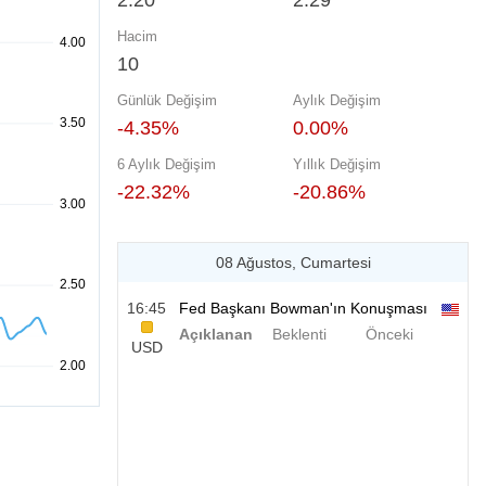
2.20
2.29
Hacim
10
Günlük Değişim
Aylık Değişim
-4.35%
0.00%
6 Aylık Değişim
Yıllık Değişim
-22.32%
-20.86%
08 Ağustos, Cumartesi
16:45
Fed Başkanı Bowman'ın Konuşması
Açıklanan
Beklenti
Önceki
USD