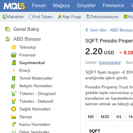
Forum
Mağaza
Sinyaller
Freelance
Makaleler
Kod Tabanı
Algo Forge
Dokümantasyon
Al
Genel Bakış
Geri dön - ABD Borsas
ABD Borsası
SQFT: Presidio Propert
Teknoloji
2.20
USD
0.1
Finansal
Gayrimenkul
Sektör:
Gayrimenkul
Baz
Enerji
SQFT fiyatı bugün
-4.35
aralığında işlem gördü.
Temel Materyaller
İletişim Hizmetleri
Presidio Property Trust Inc
şekilde tepki vermenize y
Tüketici - Döngüsel
trendlerini ve hareketlerin
Tüketici - Defansif
tahmin etmek ve bilinçli al
Sağlık Hizmetleri
Sanayi
M5
M30
H1
H
Kamu Hizmetleri
SQFT
Diğer Semboller