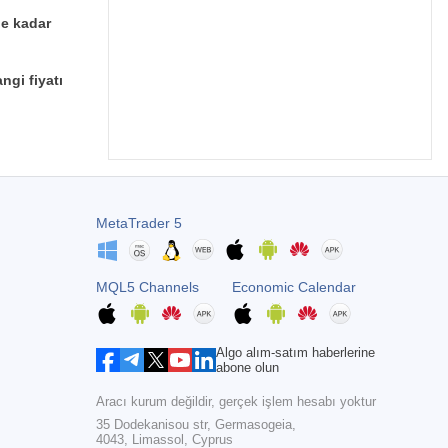
ne kadar
ngi fiyatı
MetaTrader 5
MQL5 Channels
Economic Calendar
Algo alım-satım haberlerine
abone olun
Aracı kurum değildir, gerçek işlem hesabı yoktur
35 Dodekanisou str, Germasogeia,
4043, Limassol, Cyprus