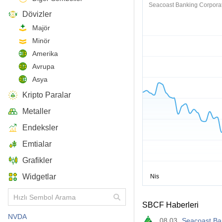
Seacoast Banking Corporati
Dövizler
Majör
Minör
Amerika
Avrupa
Asya
Kripto Paralar
Metaller
Endeksler
Emtialar
Grafikler
Widgetlar
SBCF Haberleri
NVDA
08.03
Seacoast Ba