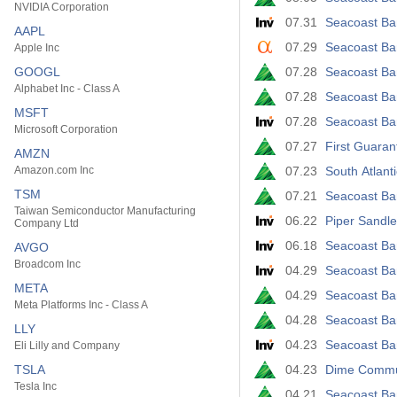
NVIDIA Corporation
07.31
Seacoast Ban
AAPL
07.29
Seacoast Ban
Apple Inc
GOOGL
07.28
Seacoast Ba
Alphabet Inc - Class A
07.28
Seacoast Ba
MSFT
07.28
Seacoast Ban
Microsoft Corporation
07.27
First Guara
AMZN
Amazon.com Inc
07.23
South Atlant
TSM
07.21
Seacoast Ba
Taiwan Semiconductor Manufacturing
06.22
Piper Sandler
Company Ltd
06.18
Seacoast Ban
AVGO
Broadcom Inc
04.29
Seacoast Ban
META
04.29
Seacoast Ba
Meta Platforms Inc - Class A
04.28
Seacoast Ba
LLY
04.23
Seacoast Ban
Eli Lilly and Company
TSLA
04.23
Dime Commun
Tesla Inc
04.21
Seacoast Ba