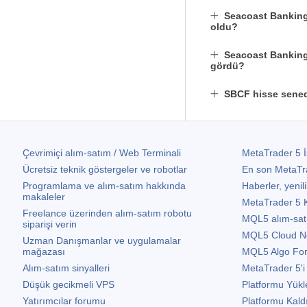
Seacoast Banking 
oldu?
Seacoast Banking 
gördü?
SBCF hisse sened
Çevrimiçi alım-satım / Web Terminali
MetaTrader 5
İ
Ücretsiz teknik göstergeler ve robotlar
En son
MetaTr
Programlama ve alım-satım hakkında
Haberler, yenili
makaleler
MetaTrader 5
K
Freelance üzerinden alım-satım robotu
MQL5 alım-satım 
siparişi verin
MQL5 Cloud N
Uzman Danışmanlar ve uygulamalar
mağazası
MQL5 Algo Fo
Alım-satım sinyalleri
MetaTrader 5
'i
Düşük gecikmeli VPS
Platformu Yükl
Yatırımcılar forumu
Platformu Kald