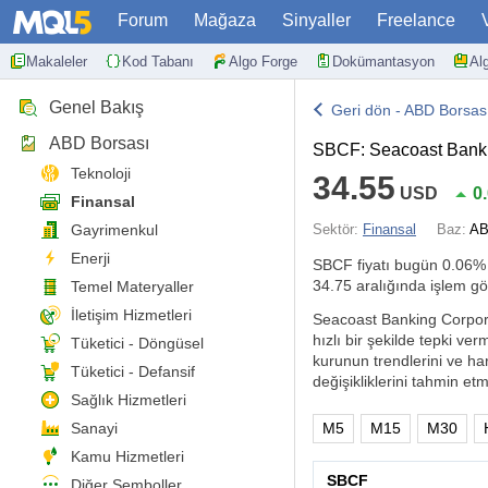
Forum
Mağaza
Sinyaller
Freelance
Makaleler
Kod Tabanı
Algo Forge
Dokümantasyon
Al
Genel Bakış
Geri dön - ABD Borsas
ABD Borsası
SBCF: Seacoast Bankin
Teknoloji
34.55
USD
0
Finansal
Gayrimenkul
Sektör:
Finansal
Baz:
AB
Enerji
SBCF fiyatı bugün
0.06%
34.75 aralığında işlem gö
Temel Materyaller
İletişim Hizmetleri
Seacoast Banking Corporati
hızlı bir şekilde tepki ve
Tüketici - Döngüsel
kurunun trendlerini ve har
Tüketici - Defansif
değişikliklerini tahmin etm
Sağlık Hizmetleri
Sanayi
M5
M15
M30
Kamu Hizmetleri
SBCF
Diğer Semboller