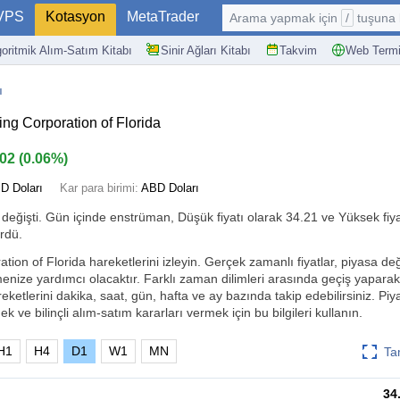
VPS
Kotasyon
MetaTrader
Arama yapmak için
/
tuşuna basın: @
goritmik Alım-Satım Kitabı
Sinir Ağları Kitabı
Takvim
Web Termi
ı
g Corporation of Florida
.02
(
0.06%
)
D Doları
Kar para birimi:
ABD Doları
değişti. Gün içinde enstrüman, Düşük fiyatı olarak 34.21 ve Yüksek fiya
rdü.
on of Florida hareketlerini izleyin. Gerçek zamanlı fiyatlar, piyasa deği
rmenize yardımcı olacaktır. Farklı zaman dilimleri arasında geçiş yapara
eketlerini dakika, saat, gün, hafta ve ay bazında takip edebilirsiniz. Piy
ek ve bilinçli alım-satım kararları vermek için bu bilgileri kullanın.
H1
H4
D1
W1
MN
Ta
34