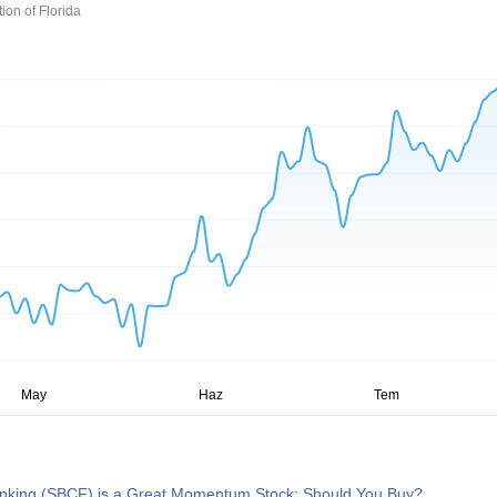
on of Florida
nking (SBCF) is a Great Momentum Stock: Should You Buy?