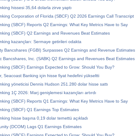
king hissesi 35,64 dolarla zirve yaptı
king Corporation of Florida (SBCF) Q2 2026 Earnings Call Transcript
nking (SBCF) Reports Q2 Earnings: What Key Metrics Have to Say
nking (SBCF) Q2 Earnings and Revenues Beat Estimates
king kazançları: Sermaye getirileri odakta
nty Bancshares (FGBI) Surpasses Q2 Earnings and Revenue Estimates
ic Bancshares, Inc. (SABK) Q2 Earnings and Revenues Beat Estimates
nking (SBCF) Earnings Expected to Grow: Should You Buy?
, Seacoast Banking için hisse fiyat hedefini yükseltti
king yöneticisi Dennis Hudson 251.280 dolar hisse sattı
king 1Ç 2026: Marj genişlemesi kazançları artırdı
nking (SBCF) Reports Q1 Earnings: What Key Metrics Have to Say
nking (SBCF) Q1 Earnings Top Estimates
king hisse başına 0,19 dolar temettü açıkladı
ity (DCOM) Lags Q1 Earnings Estimates
nking (SBCF) Earnings Expected to Grow: Should You Buy?