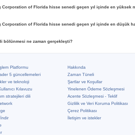
Corporation of Florida hisse senedi geçen yıl içinde en yüksek 
Corporation of Florida hisse senedi geçen yıl içinde en düşük ha
i bölünmesi ne zaman gerçekleşti?
şlem Platformu
Hakkında
ader 5
güncellemeleri
Zaman Tüneli
kler ve teknoloji
Şartlar ve Koşullar
ullanıcı Kılavuzu
Yinelenen Ödeme Sözleşmesi
stratejileri dili
Acente Sözleşmesi - Teklif
etwork
Gizlilik ve Veri Koruma Politikası
rge
Çerez Politikası
 İndir
İletişim ve istekler
e
ır