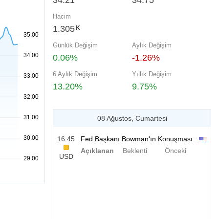
34.21
34.75
Hacim
1.305
K
Günlük Değişim
Aylık Değişim
0.06%
-1.26%
6 Aylık Değişim
Yıllık Değişim
13.20%
9.75%
08 Ağustos, Cumartesi
16:45
Fed Başkanı Bowman'ın Konuşması
Açıklanan
Beklenti
Önceki
USD