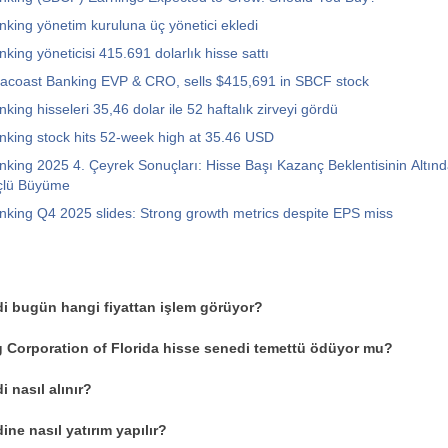
king yönetim kuruluna üç yönetici ekledi
king yöneticisi 415.691 dolarlık hisse sattı
eacoast Banking EVP & CRO, sells $415,691 in SBCF stock
ing hisseleri 35,46 dolar ile 52 haftalık zirveyi gördü
king stock hits 52-week high at 35.46 USD
king 2025 4. Çeyrek Sonuçları: Hisse Başı Kazanç Beklentisinin Altın
lü Büyüme
king Q4 2025 slides: Strong growth metrics despite EPS miss
i bugün hangi fiyattan işlem görüyor?
 Corporation of Florida hisse senedi temettü ödüyor mu?
 nasıl alınır?
ne nasıl yatırım yapılır?