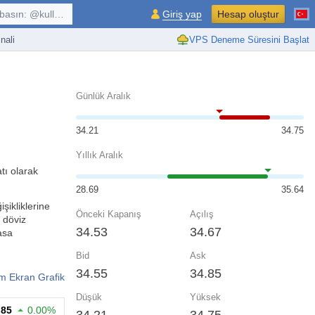
kullanıcı, $sembol, ...
Giriş yap
Hesap oluştur
nali
VPS Deneme Süresini Başlat
Günlük Aralık
34.21
34.75
Yıllık Aralık
tı olarak
28.69
35.64
şikliklerine
Önceki Kapanış
Açılış
k döviz
34.53
34.67
asa
Bid
Ask
34.55
34.85
m Ekran Grafik
Düşük
Yüksek
.85
0.00%