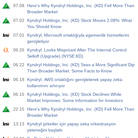
07.08
Here's Why Kyndryl Holdings, Inc. (KD) Fell More Than
Broader Market
07.02
Kyndryl Holdings, Inc. (KD) Stock Moves 2.08%: What
You Should Know
07.01
Kyndryl, Microsoft ortaklığıyla egemenlik hizmetlerini
genişletiyor
06.26
Kyndryl: Looks Mispriced After The Internal Control
Selloff (Upgrade) (NYSE:KD)
06.22
Kyndryl Holdings, Inc. (KD) Sees a More Significant Dip
Than Broader Market: Some Facts to Know
06.18
Kyndryl, AWS ortaklığını genişleterek yapay zeka
kullanımını artırıyor
06.15
Kyndryl Holdings, Inc. (KD) Stock Declines While
Market Improves: Some Information for Investors
22:15
Here's Why Kyndryl Holdings, Inc. (KD) Fell More Than
Broader Market
13:13
Kyndryl şirketler için yapay zeka orkestrasyon
yeteneğini başlattı