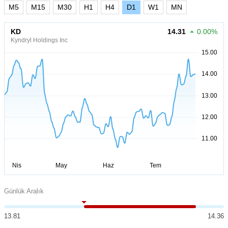
M5
M15
M30
H1
H4
D1
W1
MN
KD
14.31
0.00%
Kyndryl Holdings Inc
Günlük Aralık
13.81
14.36