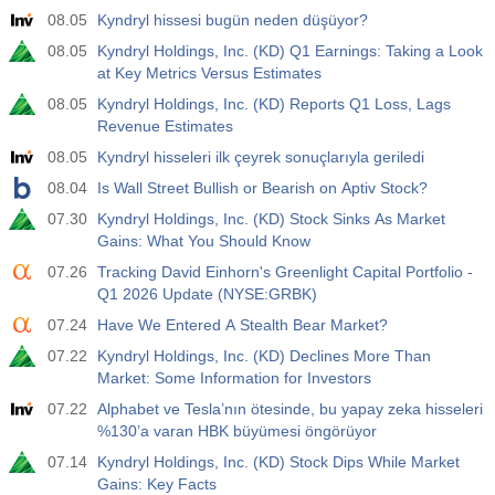
08.05
Kyndryl hissesi bugün neden düşüyor?
08.05
Kyndryl Holdings, Inc. (KD) Q1 Earnings: Taking a Look
at Key Metrics Versus Estimates
08.05
Kyndryl Holdings, Inc. (KD) Reports Q1 Loss, Lags
Revenue Estimates
08.05
Kyndryl hisseleri ilk çeyrek sonuçlarıyla geriledi
08.04
Is Wall Street Bullish or Bearish on Aptiv Stock?
07.30
Kyndryl Holdings, Inc. (KD) Stock Sinks As Market
Gains: What You Should Know
07.26
Tracking David Einhorn's Greenlight Capital Portfolio -
Q1 2026 Update (NYSE:GRBK)
07.24
Have We Entered A Stealth Bear Market?
07.22
Kyndryl Holdings, Inc. (KD) Declines More Than
Market: Some Information for Investors
07.22
Alphabet ve Tesla’nın ötesinde, bu yapay zeka hisseleri
%130’a varan HBK büyümesi öngörüyor
07.14
Kyndryl Holdings, Inc. (KD) Stock Dips While Market
Gains: Key Facts