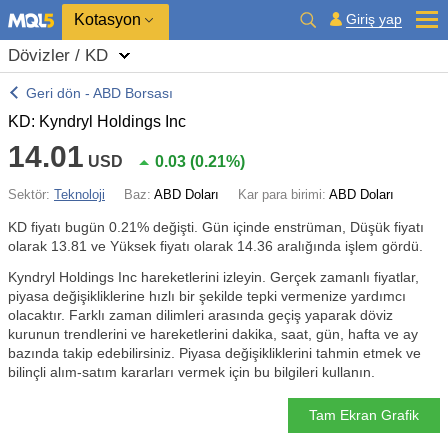
Kotasyon
Giriş yap
Dövizler / KD
Geri dön - ABD Borsası
KD: Kyndryl Holdings Inc
14.01
USD
0.03
(
0.21%
)
Sektör:
Teknoloji
Baz:
ABD Doları
Kar para birimi:
ABD Doları
KD fiyatı bugün
0.21%
değişti. Gün içinde enstrüman, Düşük fiyatı
olarak 13.81 ve Yüksek fiyatı olarak 14.36 aralığında işlem gördü.
Kyndryl Holdings Inc hareketlerini izleyin. Gerçek zamanlı fiyatlar,
piyasa değişikliklerine hızlı bir şekilde tepki vermenize yardımcı
olacaktır. Farklı zaman dilimleri arasında geçiş yaparak döviz
kurunun trendlerini ve hareketlerini dakika, saat, gün, hafta ve ay
bazında takip edebilirsiniz. Piyasa değişikliklerini tahmin etmek ve
bilinçli alım-satım kararları vermek için bu bilgileri kullanın.
Tam Ekran Grafik