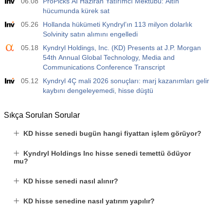
06.08
ProPicks AI Haziran Yatırımcı Mektubu: Altın
hücumunda kürek sat
05.26
Hollanda hükümeti Kyndryl’ın 113 milyon dolarlık
Solvinity satın alımını engelledi
05.18
Kyndryl Holdings, Inc. (KD) Presents at J.P. Morgan
54th Annual Global Technology, Media and
Communications Conference Transcript
05.12
Kyndryl 4Ç mali 2026 sonuçları: marj kazanımları gelir
kaybını dengeleyemedi, hisse düştü
Sıkça Sorulan Sorular
KD hisse senedi bugün hangi fiyattan işlem görüyor?
Kyndryl Holdings Inc hisse senedi temettü ödüyor
mu?
KD hisse senedi nasıl alınır?
KD hisse senedine nasıl yatırım yapılır?