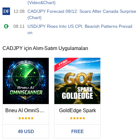
(Video&Chart)
12.08
CAD/JPY Forecast 08/12: Soars After Canada Surprise
(Chart)
08.11
USD/JPY Rises Into US CPI, Bearish Patterns Prevail
on
CADJPY için Alım-Satım Uygulamaları
Bneu AI OmniScanner Pro
GoldEdge Spark
49 USD
FREE