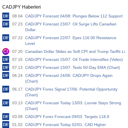
CADJPY Haberleri
08.04
CAD/JPY Forecast 04/08: Plunges Below 112 Support
07.23
CAD/JPY Forecast 23/07: Oil Surge Lifts Canadian
Dollar
07.22
CAD/JPY Forecast 22/07: Eyes 116.00 Resistance
Level
07.20
Canadian Dollar Slides as Soft CPI and Trump Tariffs Li
07.15
CAD/JPY Forecast 15/07: Oil Trade Intensifies (Video)
07.13
CAD/JPY Forecast 13/07: Tests 50-Day EMA (Chart)
06.24
CAD/JPY Forecast 24/06: CAD/JPY Drops Again
(Chart)
06.17
CAD/JPY Forex Signal 17/06: Potential Opportunity
(Chart)
03.13
CAD/JPY Forecast Today 13/03: Loonie Stays Strong
(Chart)
03.09
CAD/JPY Forex Forecast 09/03: Targets 118.8
01.02
CAD/JPY Forecast Today 02/01: CAD Higher