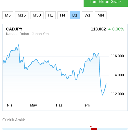
Tam Ekran Grafik
M5
M15
M30
H1
H4
D1
W1
MN
CADJPY
113.062
0.00%
Kanada Doları - Japon Yeni
Günlük Aralık