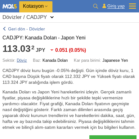
Kotasyon
Giriş yap
Dövizler / CADJPY
Geri dön - Dövizler
CADJPY: Kanada Doları - Japon Yeni
113.03
2
JPY
0.051
(
0.05%
)
Sektör:
Döviz
Baz:
Kanada Doları
Kar para birimi:
Japanese Yen
CADJPY döviz kuru bugün
-0.05%
değişti. Gün içinde döviz kuru, 1
CAD başına Düşük fiyatı olarak 112.332 JPY ve Yüksek fiyatı olarak
113.324 JPY aralığında işlem gördü.
Kanada Doları vs Japon Yeni hareketlerini izleyin. Gerçek zamanlı
fiyatlar, piyasa değişikliklerine hızlı bir şekilde tepki vermenize
yardımcı olacaktır. Fiyat grafiği, Kanada Doları fiyatının geçmişte
nasıl değiştiğini gösterir. Farklı zaman dilimleri arasında geçiş
yaparak döviz kurunun trendlerini ve hareketlerini dakika, saat, gün,
hafta ve ay bazında takip edebilirsiniz. Piyasa değişikliklerini tahmin
etmek ve bilinçli alım-satım kararları vermek için bu bilgileri kullanın.