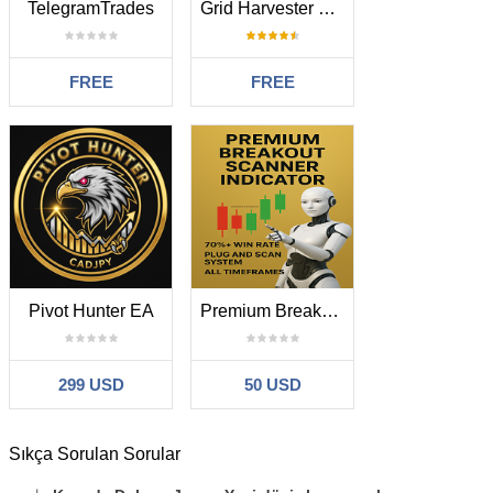
TelegramTrades
Grid Harvester MT5 Free
FREE
FREE
Pivot Hunter EA
Premium Breakouts Scanner Indicator
299 USD
50 USD
Sıkça Sorulan Sorular