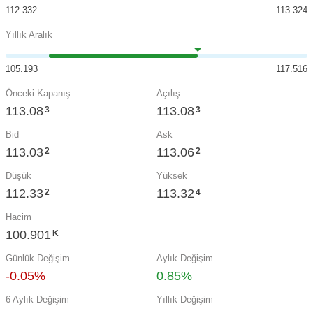
112.332
113.324
Yıllık Aralık
105.193
117.516
Önceki Kapanış
Açılış
113.08
113.08
3
3
Bid
Ask
113.03
113.06
2
2
Düşük
Yüksek
112.33
113.32
2
4
Hacim
100.901
K
Günlük Değişim
Aylık Değişim
-0.05%
0.85%
6 Aylık Değişim
Yıllık Değişim