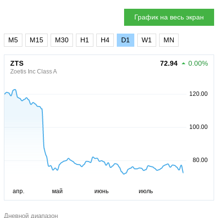
График на весь экран
M5
M15
M30
H1
H4
D1
W1
MN
ZTS
72.94
0.00%
Zoetis Inc Class A
Дневной диапазон