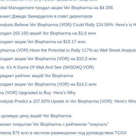
ital Management продал акции Vor Biopharma на $4 206
начает Дэвида Заккарделли в совет директоров
Analysts Believe Vor Biopharma (VOR) Could Rally 124.59%: Here's is 
продал 165 150 акций Vor Biopharma на $2,6 млн
продает акции Vor Biopharma на $10,17 млн
pharma (VOR) Have the Potential to Rally 117% as Wall Street Analys
продает акции Vor Biopharma (VOR) на $10,2 млн
ma: It's A Game Of Wait And See (NASDAQ:VOR)
верждает рейтинг акций Vor Biopharma
продает акции Vor Biopharma (VOR) на $14,5 млн
ma (VOR) Upgraded to Buy: Here's Why
alysts Predict a 107.82% Upside in Vor Biopharma (VOR): Here's What You Should
ил целевую цену акций Vor Biopharma
ачинает покрытие Vor Biopharma с рейтингом "покупать"
влекла $75 млн в частном размещении под руководством TCGX