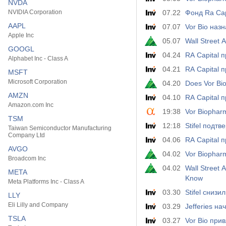
NVDA
NVIDIA Corporation
07.22
Фонд Ra Cap
AAPL
07.07
Vor Bio наз
Apple Inc
05.07
Wall Street 
GOOGL
04.24
RA Capital 
Alphabet Inc - Class A
04.21
RA Capital 
MSFT
Microsoft Corporation
04.20
Does Vor Bio
AMZN
04.10
RA Capital 
Amazon.com Inc
19:38
Vor Biophar
TSM
12:18
Stifel подт
Taiwan Semiconductor Manufacturing
Company Ltd
04.06
RA Capital 
AVGO
04.02
Vor Biophar
Broadcom Inc
04.02
Wall Street An
META
Know
Meta Platforms Inc - Class A
03.30
Stifel сниз
LLY
Eli Lilly and Company
03.29
Jefferies н
TSLA
03.27
Vor Bio при