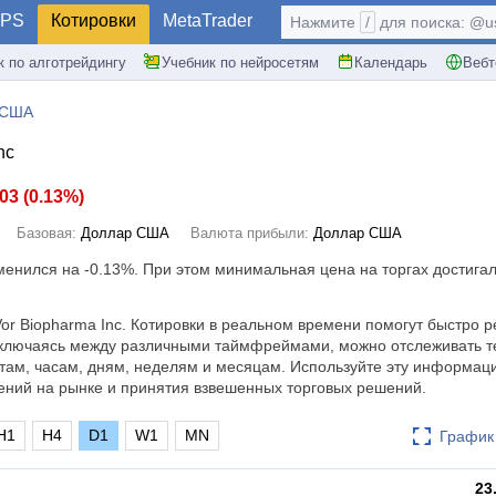
PS
Котировки
MetaTrader
Нажмите
/
для поиска: @use
к по алготрейдингу
Учебник по нейросетям
Календарь
Вебт
 США
nc
.03
(
0.13%
)
Базовая:
Доллар США
Валюта прибыли:
Доллар США
зменился на
-0.13%
. При этом минимальная цена на торгах достигал
or Biopharma Inc. Котировки в реальном времени помогут быстро р
ключаясь между различными таймфреймами, можно отслеживать т
там, часам, дням, неделям и месяцам. Используйте эту информац
ений на рынке и принятия взвешенных торговых решений.
H1
H4
D1
W1
MN
График 
23