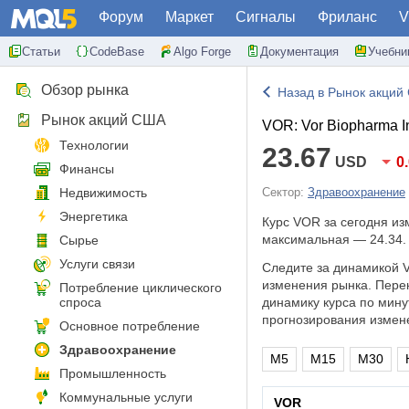
Форум
Маркет
Сигналы
Фриланс
V
Статьи
CodeBase
Algo Forge
Документация
Учебни
Обзор рынка
Назад в Рынок акций
Рынок акций США
VOR: Vor Biopharma I
Технологии
23.67
USD
0
Финансы
Недвижимость
Сектор:
Здравоохранение
Энергетика
Курс VOR за сегодня и
максимальная — 24.34.
Сырье
Услуги связи
Следите за динамикой V
изменения рынка. Пере
Потребление циклического
спроса
динамику курса по мину
прогнозирования измен
Основное потребление
Здравоохранение
M5
M15
M30
Промышленность
Коммунальные услуги
VOR