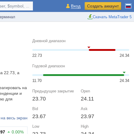
r, $symbol, ...
Вход
Создать аккаунт
ерминал
Скачать MetaTrader 5
Дневной диапазон
22.73
24.34
Годовой диапазон
а 22.73, а
11.70
24.34
еагировать на
Предыдущее закрытие
Open
енденции и
23.70
24.11
ию для
Bid
Ask
23.67
23.97
на весь экран
Low
High
.97
0.00%