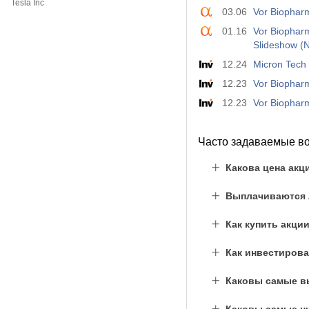
Tesla Inc
03.06
Vor Biophar
01.16
Vor Biopharm
Slideshow 
12.24
Micron Tech
12.23
Vor Biophar
12.23
Vor Biopharm
Часто задаваемые в
Какова цена акц
Выплачиваются л
Как купить акци
Как инвестирова
Каковы самые вы