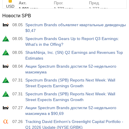
Акт.
Прог.
Пред.
USD
1.801 млн
1.772 млн
1.777 млн
Новости SPB
08.05
Spectrum Brands объявляет квартальные дивиденды
$0,47
08.05
Spectrum Brands Gears Up to Report Q3 Earnings:
What's in the Offing?
08.05
SharkNinja, Inc. (SN) Q2 Earnings and Revenues Top
Estimates
08.04
Акции Spectrum Brands достигли 52-недельного
максимума
07.31
Spectrum Brands (SPB) Reports Next Week: Wall
Street Expects Earnings Growth
07.31
Spectrum Brands (SPB) Reports Next Week: Wall
Street Expects Earnings Growth
07.27
Акции Spectrum Brands достигли 52-недельного
максимума в $90,69
07.26
Tracking David Einhorn's Greenlight Capital Portfolio -
Q1 2026 Update (NYSE:GRBK)