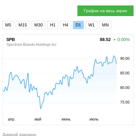
График на весь экран
M5
M15
M30
H1
H4
D1
W1
MN
SPB
88.52
0.00%
Spectrum Brands Holdings Inc
Дневной диапазон