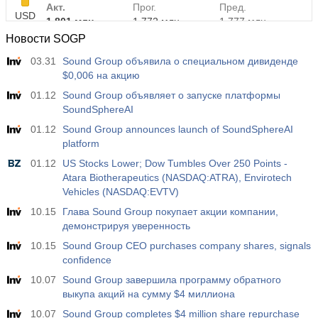
Акт.
Прог.
Пред.
USD
1.801 млн
1.772 млн
1.777 млн
Новости SOGP
03.31
Sound Group объявила о специальном дивиденде
$0,006 на акцию
01.12
Sound Group объявляет о запуске платформы
SoundSphereAI
01.12
Sound Group announces launch of SoundSphereAI
platform
01.12
US Stocks Lower; Dow Tumbles Over 250 Points -
Atara Biotherapeutics (NASDAQ:ATRA), Envirotech
Vehicles (NASDAQ:EVTV)
10.15
Глава Sound Group покупает акции компании,
демонстрируя уверенность
10.15
Sound Group CEO purchases company shares, signals
confidence
10.07
Sound Group завершила программу обратного
выкупа акций на сумму $4 миллиона
10.07
Sound Group completes $4 million share repurchase