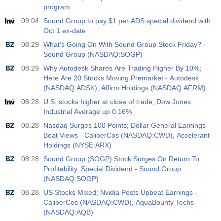
program
09.04
Sound Group to pay $1 per ADS special dividend with
Oct 1 ex-date
08.29
What's Going On With Sound Group Stock Friday? -
Sound Group (NASDAQ:SOGP)
08.29
Why Autodesk Shares Are Trading Higher By 10%;
Here Are 20 Stocks Moving Premarket - Autodesk
(NASDAQ:ADSK), Affirm Holdings (NASDAQ:AFRM)
08.28
U.S. stocks higher at close of trade; Dow Jones
Industrial Average up 0.16%
08.28
Nasdaq Surges 100 Points; Dollar General Earnings
Beat Views - CaliberCos (NASDAQ:CWD), Accelerant
Holdings (NYSE:ARX)
08.28
Sound Group (SOGP) Stock Surges On Return To
Profitability, Special Dividend - Sound Group
(NASDAQ:SOGP)
08.28
US Stocks Mixed; Nvidia Posts Upbeat Earnings -
CaliberCos (NASDAQ:CWD), AquaBounty Techs
(NASDAQ:AQB)