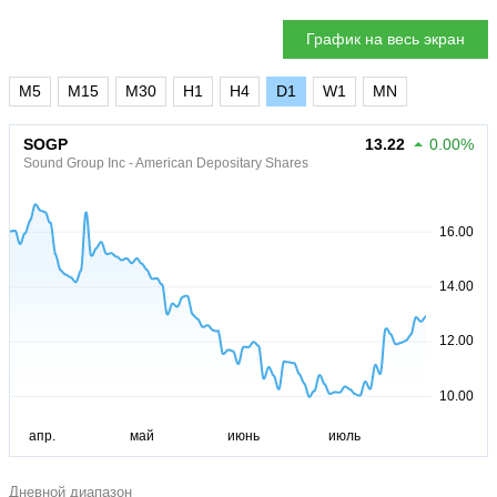
График на весь экран
M5
M15
M30
H1
H4
D1
W1
MN
SOGP
13.22
0.00%
Sound Group Inc - American Depositary Shares
Дневной диапазон