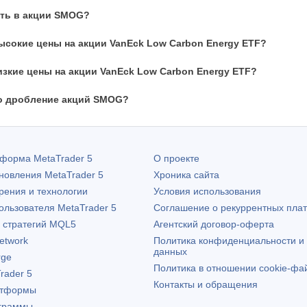
ать в акции SMOG?
сокие цены на акции VanEck Low Carbon Energy ETF?
зкие цены на акции VanEck Low Carbon Energy ETF?
о дробление акций SMOG?
атформа
MetaTrader 5
О проекте
бновления
MetaTrader 5
Хроника сайта
рения и технологии
Условия использования
пользователя
MetaTrader 5
Соглашение о рекуррентных пла
х стратегий MQL5
Агентский договор-оферта
etwork
Политика конфиденциальности и
данных
rge
Политика в отношении cookie-фа
rader 5
Контакты и обращения
атформы
граммы