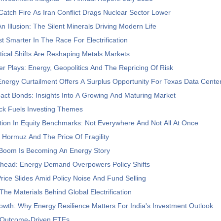
 Catch Fire As Iran Conflict Drags Nuclear Sector Lower
n Illusion: The Silent Minerals Driving Modern Life
t Smarter In The Race For Electrification
ical Shifts Are Reshaping Metals Markets
r Plays: Energy, Geopolitics And The Repricing Of Risk
ergy Curtailment Offers A Surplus Opportunity For Texas Data Cente
act Bonds: Insights Into A Growing And Maturing Market
ck Fuels Investing Themes
ion In Equity Benchmarks: Not Everywhere And Not All At Once
f Hormuz And The Price Of Fragility
Boom Is Becoming An Energy Story
Ahead: Energy Demand Overpowers Policy Shifts
ice Slides Amid Policy Noise And Fund Selling
he Materials Behind Global Electrification
wth: Why Energy Resilience Matters For India's Investment Outlook
o Outcome-Driven ETFs