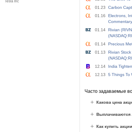
Tesla Inc
01.23
Carbon Capt
01.16
Electrons, 
Commentar
01.14
Rivian (RIVN
(NASDAQ:RI
01.14
Precious Me
01.13
Rivian Stock
(NASDAQ:RI
12.14
India Tighte
12.13
5 Things To 
Часто задаваемые в
Какова цена акц
Выплачиваются 
Как купить акц