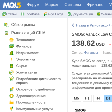
Форум
Маркет
Сигналы
Фриланс
V
Статьи
CodeBase
Algo Forge
Документация
Учебни
Обзор рынка
Назад в Рынок акций
Рынок акций США
SMOG: VanEck Low C
Технологии
138.62
USD
Финансы
Недвижимость
Сектор:
Финансы
Базов
Энергетика
Курс SMOG за сегодня 
максимальная — 138.62
Сырье
Услуги связи
Следите за динамикой V
реагировать на измене
Потребление циклического
спроса
тенденции и динамику к
информацию для прогно
Основное потребление
Здравоохранение
M5
H1
H4
D1
Промышленность
Коммунальные услуги
SMOG