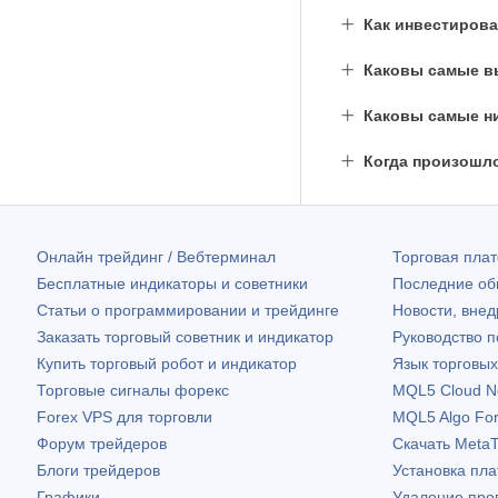
Как инвестиров
Каковы самые вы
Каковы самые ни
Когда произошл
Онлайн трейдинг / Вебтерминал
Торговая пл
Бесплатные индикаторы и советники
Последние о
Статьи о программировании и трейдинге
Новости, внед
Заказать торговый советник и индикатор
Руководство 
Купить торговый робот и индикатор
Язык торговы
Торговые сигналы форекс
MQL5 Cloud N
Forex VPS для торговли
MQL5 Algo Fo
Форум трейдеров
Скачать
MetaT
Блоги трейдеров
Установка пл
Графики
Удаление про