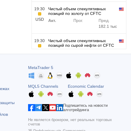
19:30
Чистый объем спекулятивных
позиций по золоту от CFTC
USD
Акт.
Прог.
Пред.
182.1 тыс
19:30
Чистый объем спекулятивных
позиций по сырой нефти от CFTC
USD
Акт.
Прог.
Пред.
120.1 тыс
MetaTrader 5
19:30
Чистый объем спекулятивных
позиций по S&P 500 от CFTC
USD
Акт.
Прог.
Пред.
MQL5 Channels
Economic Calendar
тежах
-17.2 тыс
 защиты
19:30
Чистый объем спекулятивных
Подпишитесь на новости
позиций по Nasdaq 100 от CFTC
алготрейдинга
йлов
USD
Акт.
Прог.
Пред.
Не является брокером, нет реальных торговых
4.9 тыс
счетов
35 Dodekanisou str, Germasogeia,