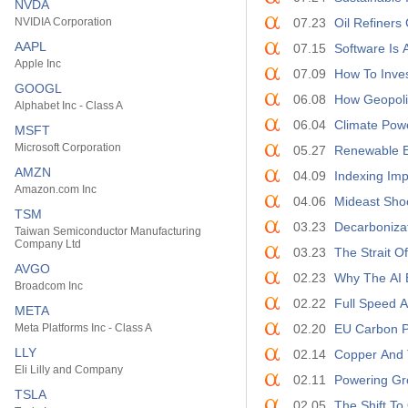
NVDA
NVIDIA Corporation
07.23
Oil Refiners
AAPL
07.15
Software Is A
Apple Inc
07.09
How To Inves
GOOGL
06.08
How Geopolit
Alphabet Inc - Class A
06.04
Climate Powe
MSFT
Microsoft Corporation
05.27
Renewable En
AMZN
04.09
Indexing Imp
Amazon.com Inc
04.06
Mideast Sho
TSM
03.23
Decarbonizat
Taiwan Semiconductor Manufacturing
Company Ltd
03.23
The Strait O
AVGO
02.23
Why The AI 
Broadcom Inc
02.22
Full Speed 
META
Meta Platforms Inc - Class A
02.20
EU Carbon Pr
LLY
02.14
Copper And T
Eli Lilly and Company
02.11
Powering Gro
TSLA
02.05
The Shift T