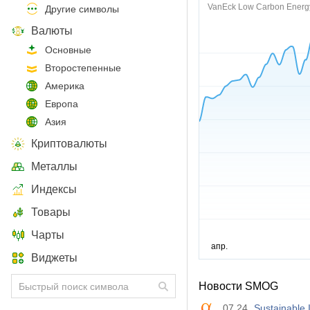
VanEck Low Carbon Energ
Другие символы
Валюты
Основные
Второстепенные
Америка
Европа
Азия
Криптовалюты
Металлы
Индексы
Товары
Чарты
Виджеты
Новости SMOG
07.24
Sustainable 