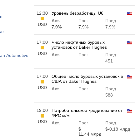
12:30
Уровень безработицы U6
ro
Акт.
Прог.
Пред.
USD
7.9%
7.9%
7.9%
ve
17:00
Число нефтяных буровых
установок от Baker Hughes
USD
Акт.
Прог.
Пред.
vian Automotive
451
17:00
Общее число буровых установок в
США от Baker Hughes
USD
Акт.
Прог.
Пред.
588
19:00
Потребительское кредитование от
ФРС м/м
USD
Акт.
Прог.
Пред.
$​
$​-0.18 млрд
11.44 млрд