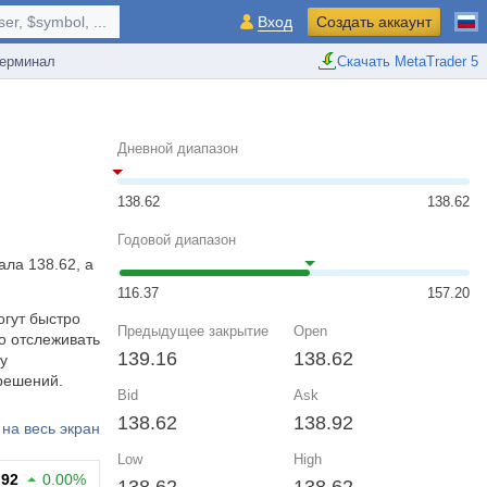
r, $symbol, ...
Вход
Создать аккаунт
ерминал
Скачать MetaTrader 5
Дневной диапазон
138.62
138.62
Годовой диапазон
ала 138.62, а
116.37
157.20
огут быстро
Предыдущее закрытие
Open
о отслеживать
139.16
138.62
у
решений.
Bid
Ask
138.62
138.92
на весь экран
Low
High
.92
0.00%