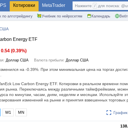
PS
Котировки
MetaTrader
Нажмите
/
для поиска: @use
к по алготрейдингу
Учебник по нейросетям
Календарь
Вебт
 США
arbon Energy ETF
0.54
(
0.39%
)
ая:
Доллар США
Валюта прибыли:
Доллар США
изменился на
-0.39%
. При этом минимальная цена на торгах достиг
.
anEck Low Carbon Energy ETF. Котировки в реальном времени пом
ния рынка. Переключаясь между различными таймфреймами, можн
урса по минутам, часам, дням, неделям и месяцам. Используйте эт
зирования изменений на рынке и принятия взвешенных торговых 
W1
MN
График 
138