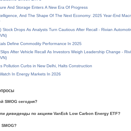
ure And Storage Enters A New Era Of Progress
Intelligence, And The Shape Of The Next Economy: 2025 Year-End Mac
y
) Stock Drops As Analysts Turn Cautious After Recall - Rivian Automoti
VN)
tals Define Commodity Performance In 2025
 Slips After Vehicle Recall As Investors Weigh Leadership Change - Ri
VN)
ns Pollution Curbs in New Delhi, Halts Construction
Watch In Energy Markets In 2026
опросы
ий SMOG сегодня?
ли дивиденды по акциям VanEck Low Carbon Energy ETF?
ии SMOG?