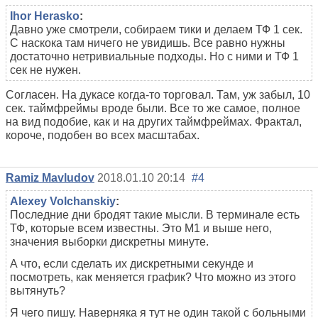
Ihor Herasko
:
Давно уже смотрели, собираем тики и делаем ТФ 1 сек.
С наскока там ничего не увидишь. Все равно нужны
достаточно нетривиальные подходы. Но с ними и ТФ 1
сек не нужен.
Согласен. На дукасе когда-то торговал. Там, уж забыл, 10
сек. таймфреймы вроде были. Все то же самое, полное
на вид подобие, как и на других таймфреймах. Фрактал,
короче, подобен во всех масштабах.
Ramiz Mavludov
2018.01.10 20:14
#4
Alexey Volchanskiy
:
Последние дни бродят такие мысли. В терминале есть
ТФ, которые всем известны. Это М1 и выше него,
значения выборки дискретны минуте.
А что, если сделать их дискретными секунде и
посмотреть, как меняется график? Что можно из этого
вытянуть?
Я чего пишу. Наверняка я тут не один такой с больными