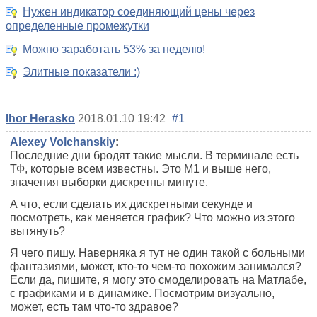
Нужен индикатор соединяющий цены через
определенные промежутки
Можно заработать 53% за неделю!
Элитные показатели :)
Ihor Herasko
2018.01.10 19:42
#1
Alexey Volchanskiy
:
Последние дни бродят такие мысли. В терминале есть
ТФ, которые всем известны. Это М1 и выше него,
значения выборки дискретны минуте.
А что, если сделать их дискретными секунде и
посмотреть, как меняется график? Что можно из этого
вытянуть?
Я чего пишу. Наверняка я тут не один такой с больными
фантазиями, может, кто-то чем-то похожим занимался?
Если да, пишите, я могу это смоделировать на Матлабе,
с графиками и в динамике. Посмотрим визуально,
может, есть там что-то здравое?