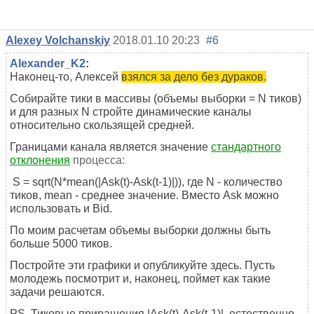
Alexey Volchanskiy
2018.01.10 20:23
#6
Alexander_K2
:
Наконец-то, Алексей
взялся за дело без дураков.
Собирайте тики в массивы (объемы выборки = N тиков)
и для разных N стройте динамические каналы
относительно скользящей средней.
Границами канала является значение
стандартного
отклонения
процесса:
S = sqrt(N*mean(|Ask(t)-Ask(t-1)|)), где N - количество
тиков, mean - среднее значение. Вместо Ask можно
использовать и Bid.
По моим расчетам объемы выборки должны быть
больше 5000 тиков.
Постройте эти графики и опубликуйте здесь. Пусть
молодежь посмотрит и, наконец, поймет как такие
задачи решаются.
PS Тиковые приращения |Ask(t)-Ask(t-1)|, естественно,