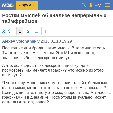
Вход
Форум
Ростки мыслей об анализе непрерывных
таймфреймов
1
2
...
4
Alexey Volchanskiy
2018.01.10 19:29
Последние дни бродят такие мысли. В терминале есть
ТФ, которые всем известны. Это М1 и выше него,
значения выборки дискретны минуте.
А что, если сделать их дискретными секунде и
посмотреть, как меняется график? Что можно из этого
вытянуть?
Я чего пишу. Наверняка я тут не один такой с больными
фантазиями, может, кто-то чем-то похожим занимался?
Если да, пишите, я могу это смоделировать на Матлабе, с
графиками и в динамике. Посмотрим визуально, может,
есть там что-то здравое?