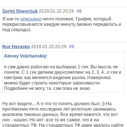
Serhii Shevchuk
2018.01.10 20:29
#8
Я как-то
описывал
нечто похожее. График, который
перерисовывается каждую минуту (можно переделать и
под секунды).
Ihor Herasko
2018.01.10 20:29
#9
Alexey Volchanskiy
:
я сам давно работаю на выборках 1 сек. Вы мысль не
поняли. С 1 сек делаем даунсемплинг на 2, 3, 4...n сек и
смотрим, как меняется видение рынка. Наверняка
можно будет строить некоторые зависимости.
Подробнее не могу, т.к. сам пока не знаю
Ну вот видите... А я что-то понять должен был. )) На
протяжении пяти последних лет вплотную занимаюсь
анализом тиковых данных. Все время кажется, что вот
оно - нашел. Но нет- все то же самое, что и на
стандартных ТФ. На стандартных ТФ даже удалось найти