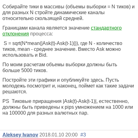
Собирайте тики в массивы (объемы выборки = N тиков) и
для разных N стройте динамические каналы
относительно скользящей средней.
Границами канала является значение
стандартного
отклонения
процесса:
S = sqrt(N*mean(|Ask(t)-Ask(t-1)|)), где N - количество
тиков, mean - среднее значение. Вместо Ask можно
использовать и Bid.
По моим расчетам объемы выборки должны быть
больше 5000 тиков.
Постройте эти графики и опубликуйте здесь. Пусть
молодежь посмотрит и, наконец, поймет как такие задачи
решаются.
PS Тиковые приращения |Ask(t)-Ask(t-1)|, естественно,
должны быть приведены к pips умножением на 1000 или
на 100000 для разных валютных пар.
Aleksey Ivanov
2018.01.10 20:00
#3