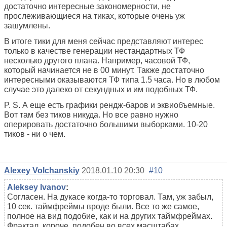
достаточно интересные закономерности, не
прослеживающиеся на тиках, которые очень уж
зашумлены.
В итоге тики для меня сейчас представляют интерес
только в качестве генерации нестандартных ТФ
несколько другого плана. Например, часовой ТФ,
который начинается не в 00 минут. Также достаточно
интересными оказываются ТФ типа 1.5 часа. Но в любом
случае это далеко от секундных и им подобных ТФ.
P. S. А еще есть графики рендж-баров и эквиобъемные.
Вот там без тиков никуда. Но все равно нужно
оперировать достаточно большими выборками. 10-20
тиков - ни о чем.
Alexey Volchanskiy
2018.01.10 20:30
#10
Aleksey Ivanov
:
Согласен. На дукасе когда-то торговал. Там, уж забыл,
10 сек. таймфреймы вроде были. Все то же самое,
полное на вид подобие, как и на других таймфреймах.
Фрактал, короче, подобен во всех масштабах.