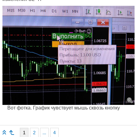
Вот фотка. График чувствует мышь сквозь кнопку
1
2
...
4