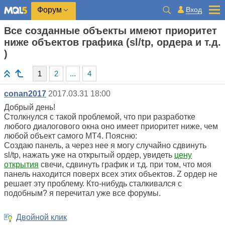
Вход
Форум
Все созданные объекты имеют приоритет
ниже объектов графика (sl/tp, ордера и т.д.
)
1
2
...
4
conan2017
2017.03.31 18:00
Добрый день!
Столкнулся с такой проблемой, что при разработке
любого диалогового окна оно имеет приоритет ниже, чем
любой объект самого MT4. Поясню:
Создаю панель, а через нее я могу случайно сдвинуть
sl/tp, нажать уже на открытый ордер, увидеть
цену
открытия
свечи, сдвинуть график и т.д. при том, что моя
панель находится поверх всех этих объектов. Z ордер не
решает эту проблему. Кто-нибудь сталкивался с
подобным? я перечитал уже все форумы.
Двойной клик