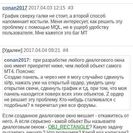
conan2017
2017.04.03 12:15
#3
График сверху галки не стоит, а второй способ
напоминает костыли. Меня интересует, как решить эту
проблему с помощью MQL, не в ущерб удобству
пользователя. Мне кажется это баг MT
[Удален]
2017.04.04 09:21
#4
conan2017
:
при разработке любого диалогового окна
оно имеет приоритет ниже, чем любой объект самого
MT4. Поясню:
Создаю панель, а через нее я могу случайно сдвинуть
sl/tp, нажать уже на открытый ордер, увидеть
цену
открытия
свечи, сдвинуть график и т.д. при том, что моя
панель находится поверх всех этих объектов. Z ордер
не решает эту проблему. Кто-нибудь сталкивался с
подобным? я перечитал уже все форумы.
Если созданное диалоговое окно мешает - откажитесь от
него. А если серьезно - какой объект Вы называете
диалоговым окном -
OBJ_RECTANGLE
? Какую задачу
пытаетесь решить? Что получаете? Какой код написали?