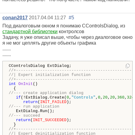
conan2017
2017.04.04 11:27
#5
Под диалоговым окном я понимаю CControlsDialog, из
стандартной библиотеки
контролсов
Задачу, я уже описал выше, чтобы через диалоговое окно
я не мог цеплять другие объекты графика
.......
.......
//+-------------------------------------------------
//| Expert initialization function                  
//+-------------------------------------------------
int
OnInit
()

//--- create application dialog
if
(!ExtDialog.Create(
0
,
"Controls"
,
0
,
20
,
20
,
360
,
324
return
(
INIT_FAILED
//--- run application
//--- succeed
return
(
INIT_SUCCEEDED
);

//+-------------------------------------------------
//| Expert deinitialization function                