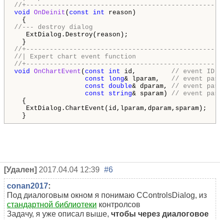
//+-------------------------------------------------
void
OnDeinit
(
const
int
 reason)

//--- destroy dialog
   ExtDialog.Destroy(reason);

//+-------------------------------------------------
//| Expert chart event function                     
//+-------------------------------------------------
void
OnChartEvent
(
const
int
 id,         
// event ID 
const
long
& lparam,   
// event par
const
double
& dparam, 
// event par
const
string
& sparam) 
// event par
  {

   ExtDialog.ChartEvent(id,lparam,dparam,sparam);

  }
[Удален]
2017.04.04 12:39
#6
conan2017
:
Под диалоговым окном я понимаю CControlsDialog, из
стандартной библиотеки
контролсов
Задачу, я уже описал выше,
чтобы через диалоговое