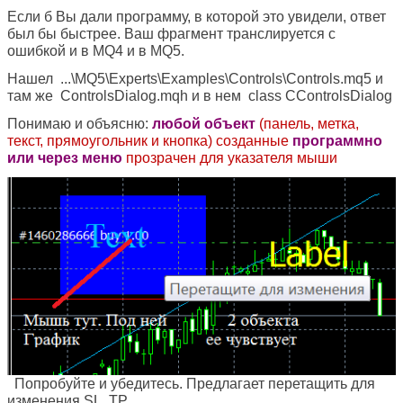
Если б Вы дали программу, в которой это увидели, ответ
был бы быстрее. Ваш фрагмент транслируется с
ошибкой и в MQ4 и в MQ5.
Нашел ...\MQ5\Experts\Examples\Controls\Controls.mq5 и
там же ControlsDialog.mqh и в нем class CControlsDialog
Понимаю и объясню:
любой объект
(панель, метка,
текст, прямоугольник и кнопка) созданные
программно
или через меню
прозрачен для указателя мыши
Попробуйте и убедитесь. Предлагает перетащить для
изменения SL TP