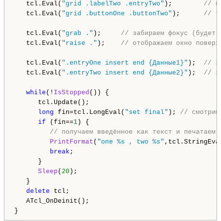
   tcl.Eval(
"grid .labelTwo .entryTwo"
);        
// в
   tcl.Eval(
"grid .buttonOne .buttonTwo"
);      
// т
   tcl.Eval(
"grab ."
);     
// забираем фокус (будет 
   tcl.Eval(
"raise ."
);    
// отображаем окно поверх
   tcl.Eval(
".entryOne insert end {Данные1}"
);  
// з
   tcl.Eval(
".entryTwo insert end {Данные2}"
);  
// з
while
(!
IsStopped
()) {

      tcl.Update();

long
 fin=tcl.LongEval(
"set final"
); 
// смотрим
if
 (fin==
1
) {

// получаем введённое как текст и печатаем
PrintFormat
(
"one %s , two %s"
,tcl.StringEva
break
;

      }

Sleep
(
20
);

   }

delete
 tcl;

   ATcl_OnDeinit();
