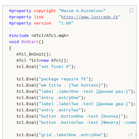
#property 
copyright
"Maxim A.Kuznetsov"
#property 
link
"
https://www.luxtrade.tk
"
#property 
version
"1.00"
#include 
void
OnStart
()

{

   ATcl_OnInit();

   ATcl *tcl=
new
 ATcl();

   tcl.Eval(
"set final 0"
);                        
/
   tcl.Eval(
"package require Tk"
);                 
/
   tcl.Eval(
"wm title . {Two buttons}"
);           
/
   tcl.Eval(
"label .labelOne -text {Данные раз:}"
);
/
   tcl.Eval(
"entry .entryOne"
);                    
/
   tcl.Eval(
"label .labelTwo -text {Данные два:}"
);
/
   tcl.Eval(
"entry .entryTwo"
);                    
/
   tcl.Eval(
"button .buttonOne -text {Кнопка}"
);   
/
   tcl.Eval(
"button .buttonTwo -text {Финита} -comma
   tcl.Eval(
"grid .labelOne .entryOne"
);        
// р