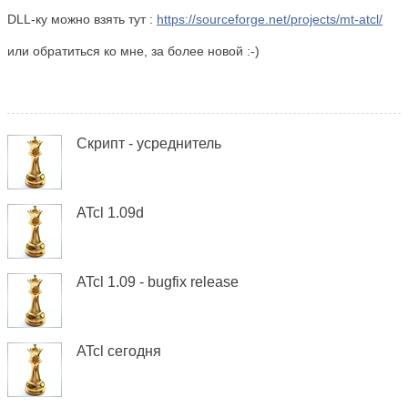
DLL-ку можно взять тут :
https://sourceforge.net/projects/mt-atcl/
или обратиться ко мне, за более новой :-)
Скрипт - усреднитель
ATcl 1.09d
ATcl 1.09 - bugfix release
ATcl сегодня