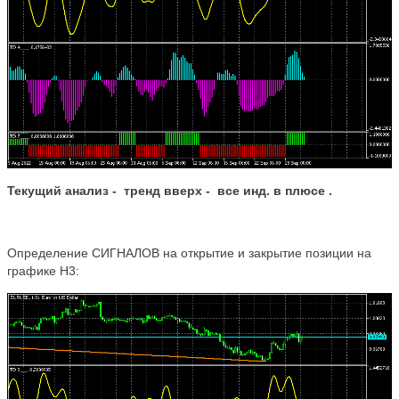
Текущий анализ -
тренд вверх
- все инд. в плюсе
.
Определение СИГНАЛОВ на открытие и закрытие позиции на
графике Н3: