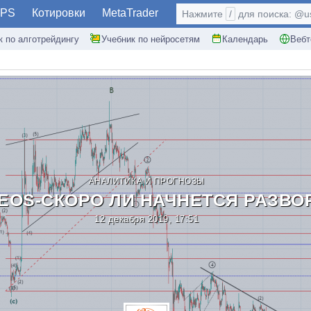
PS
Котировки
MetaTrader
Нажмите
/
для поиска: @use
к по алготрейдингу
Учебник по нейросетям
Календарь
Вебт
АНАЛИТИКА И ПРОГНОЗЫ
 EOS-СКОРО ЛИ НАЧНЕТСЯ РАЗВО
12 декабря 2019, 17:51