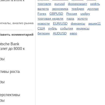
tecoin в итоге к
торговля
eurusd
форексмарт
нефть
валюта
экономика
трейдер
доллар
Forex
GBPUSD
Россия
usdjpy
торговая неделя
пара
золото
сигналы
,
анализ рынка
новости
EUR/USD
финансы
акции11
США
рубль
события
индексы
биткоин
AUDUSD
евро
бавить комментарий
utsche Bank
злет до 8000 к
ОЗЫ
ктивы роста
ОЗЫ
ерспективы
ОЗЫ