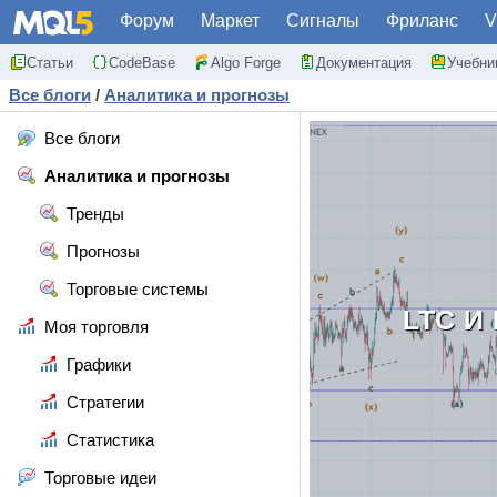
Форум
Маркет
Сигналы
Фриланс
V
Статьи
CodeBase
Algo Forge
Документация
Учебни
Все блоги
/
Аналитика и прогнозы
Все блоги
Аналитика и прогнозы
Тренды
Прогнозы
Торговые системы
LTC И
Моя торговля
Графики
Стратегии
Статистика
Торговые идеи