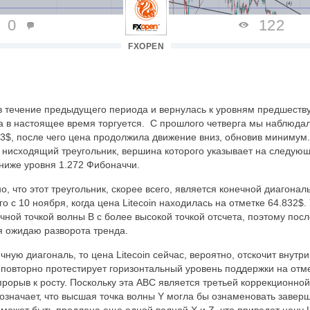
0
122
FXOPEN
 в течение предыдущего периода и вернулась к уровням предшест
она в настоящее время торгуется. С прошлого четверга мы наблюдал
.3$, после чего цена продолжила движение вниз, обновив минимум
нисходящий треугольник, вершина которого указывает на следую
ниже уровня 1.272 Фибоначчи.
, что этот треугольник, скорее всего, является конечной диагонал
о с 10 ноября, когда цена Litecoin находилась на отметке 64.832$
чной точкой волны B с более высокой точкой отсчета, поэтому пос
я ожидаю разворота тренда.
ую диагональ, то цена Litecoin сейчас, вероятно, отскочит внутр
 повторно протестирует горизонтальный уровень поддержки на отм
рорыв к росту. Поскольку эта ABC является третьей коррекционной
 означает, что высшая точка волны Y могла бы ознаменовать завер