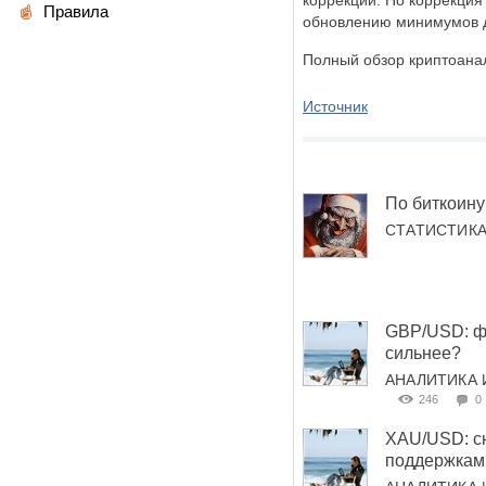
коррекции. Но коррекция 
Правила
обновлению минимумов д
Полный обзор криптоана
Источник
По биткоину
СТАТИСТИК
GBP/USD: фу
сильнее?
АНАЛИТИКА 
246
0
XAU/USD: с
поддержкам