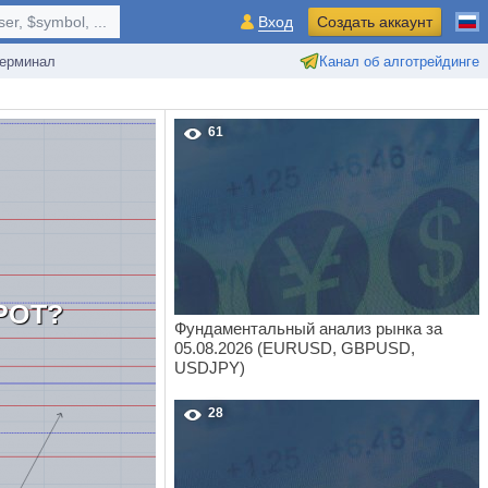
r, $symbol, ...
Вход
Создать аккаунт
ерминал
Канал об алготрейдинге
61
РОТ?
Фундаментальный анализ рынка за
05.08.2026 (EURUSD, GBPUSD,
USDJPY)
28