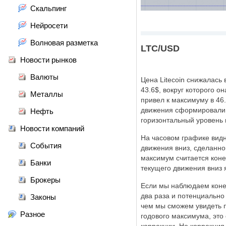
Скальпинг
Нейросети
Волновая разметка
LTC/USD
Новости рынков
Валюты
Цена Litecoin снижалась
43.6$, вокруг которого 
Металлы
привел к максимуму в 46
движения сформировали 
Нефть
горизонтальный уровень 
Новости компаний
На часовом графике видно
События
движения вниз, сделанног
максимум считается коне
Банки
текущего движения вниз 
Брокеры
Если мы наблюдаем конечн
два раза и потенциально
Законы
чем мы сможем увидеть п
Разное
годового максимума, это