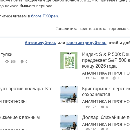
может быть продлена еще одной волной X и Z, что приведет цену Li
о начала бычьего периода.
литики читаем в
блоге FXOpen.
#
аналитика
,
криптовалюта
,
торговые 
Авторизуйтесь
или
зарегистрируйтесь
, чтобы до
 тупки
Индекс S & P 500: De
предрекает S&P 500 в
А
106
0
концу 2026 года
АНАЛИТИКА И ПРОГН
142
0
1
нт против доллара. Кто
Крипторынок: перспе
сохраняются
И ПРОГНОЗЫ
АНАЛИТИКА И ПРОГН
178
0
нижение к важным
Доллар: ближайшие п
АНАЛИТИКА И ПРОГН
190
0