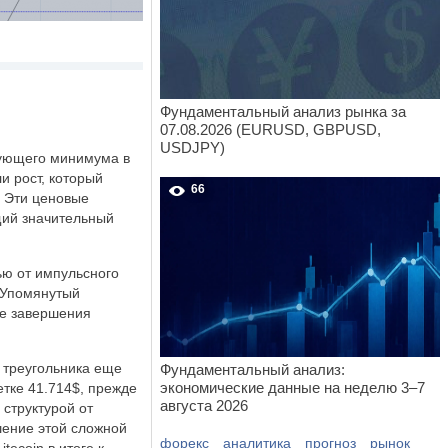
Фундаментальный анализ рынка за
07.08.2026 (EURUSD, GBPUSD,
USDJPY)
вующего минимума в
и рост, который
66
. Эти ценовые
щий значительный
ью от импульсного
. Упомянутый
ле завершения
и треугольника еще
Фундаментальный анализ:
экономические данные на неделю 3–7
етке 41.714$, прежде
августа 2026
 структурой от
шение этой сложной
форекс
аналитика
прогноз
рынок