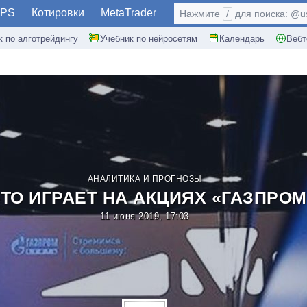
PS
Котировки
MetaTrader
Нажмите
/
для поиска: @use
к по алготрейдингу
Учебник по нейросетям
Календарь
Вебт
АНАЛИТИКА И ПРОГНОЗЫ
-ТО ИГРАЕТ НА АКЦИЯХ «ГАЗПРО
11 июня 2019, 17:03