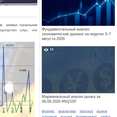
м, заявил начальник
Фундаментальный анализ:
аспустил слух, что
экономические данные на неделю 3–7
августа 2026
15
Маржинальный анализ рынка за
06.08.2026 #NQ100
форекс
аналитика
прогноз
рынок
торговля
eurusd
форексмарт
нефть