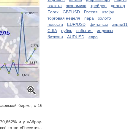
валюта
экономика
трейдер
доллар
Forex
GBPUSD
Россия
usdjpy
торговая неделя
пара
золото
новости
EUR/USD
финансы
акции11
США
рубль
события
индексы
биткоин
AUDUSD
евро
ковской бирже, с 16
170,662% и у «Абрау-
всё та же «Россети» -