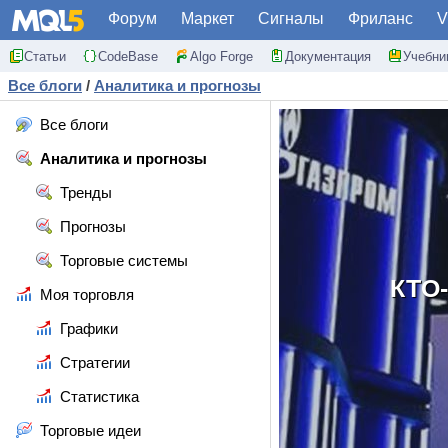
Форум
Маркет
Сигналы
Фриланс
V
Статьи
CodeBase
Algo Forge
Документация
Учебни
Все блоги
/
Аналитика и прогнозы
Все блоги
Аналитика и прогнозы
Тренды
Прогнозы
Торговые системы
КТО
Моя торговля
Графики
Стратегии
Статистика
Торговые идеи