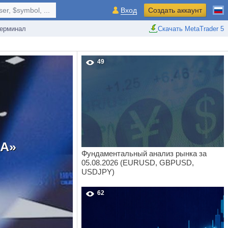
r, $symbol, ...
Вход
Создать аккаунт
ерминал
Скачать MetaTrader 5
49
МА»
Фундаментальный анализ рынка за
05.08.2026 (EURUSD, GBPUSD,
USDJPY)
62