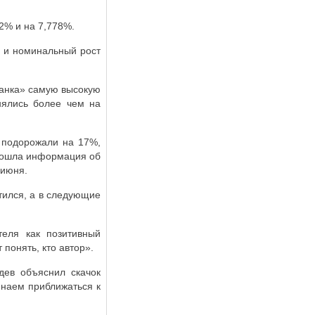
2% и на 7,778%.
% и номинальный рост
банка» самую высокую
нялись более чем на
а подорожали на 17%,
прошла информация об
 июня.
тился, а в следующие
теля как позитивный
 понять, кто автор».
дев объяснил скачок
инаем приближаться к