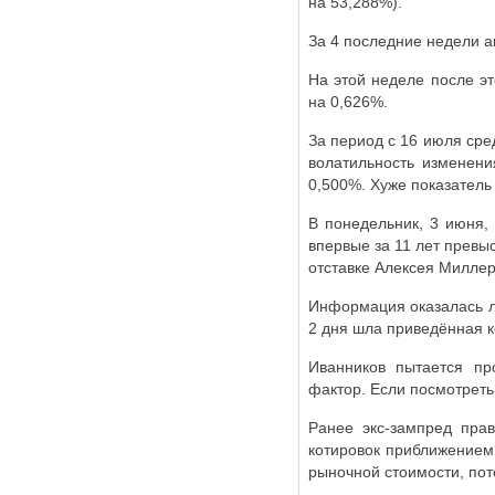
на 53,288%).
За 4 последние недели а
На этой неделе после э
на 0,626%.
За период с 16 июля ср
волатильность изменени
0,500%. Хуже показатель 
В понедельник, 3 июня,
впервые за 11 лет превы
отставке Алексея Миллер
Информация оказалась ло
2 дня шла приведённая к
Иванников пытается пр
фактор. Если посмотреть,
Ранее экс-зампред пра
котировок приближением
рыночной стоимости, по