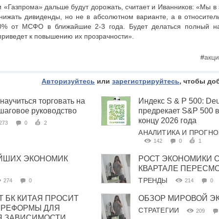
ии «Газпрома» дальше будут дорожать, считает и Иванников: «Мы в
снижать дивиденды, но не в абсолютном варианте, а в относите
0% от МСФО в ближайшие 2-3 года. Будет делаться полный н
приведет к повышению их прозрачности».
#
акц
Авторизуйтесь
или
зарегистрируйтесь
, чтобы до
 научиться торговать на
Индекс S & P 500: De
шаговое руководство
предрекает S&P 500 в
концу 2026 года
273
0
2
АНАЛИТИКА И ПРОГН
142
0
1
ЕЙШИХ ЭКОНОМИК
РОСТ ЭКОНОМИКИ С
КВАРТАЛЕ ПЕРЕСМО
ТРЕНДЫ
274
0
214
0
 БК КИТАЯ ПРОСИТ
ОБЗОР МИРОВОЙ Э
 РЕФОРМЫ ДЛЯ
СТРАТЕГИИ
209
 ЗАВИСИМОСТИ