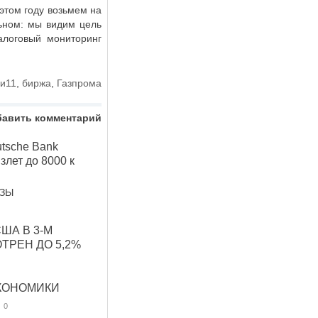
 этом году возьмем на
льном: мы видим цель
алоговый мониторинг
ии11
,
биржа
,
Газпрома
бавить комментарий
utsche Bank
злет до 8000 к
ОЗЫ
ША В 3-М
ТРЕН ДО 5,2%
КОНОМИКИ
0