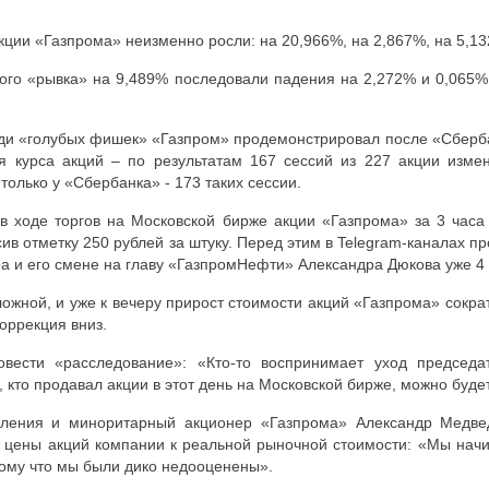
кции «Газпрома» неизменно росли: на 20,966%, на 2,867%, на 5,13
того «рывка» на 9,489% последовали падения на 2,272% и 0,065
еди «голубых фишек» «Газпром» продемонстрировал после «Сбер
я курса акций – по результатам 167 сессий из 227 акции изме
только у «Сбербанка» - 173 таких сессии.
 в ходе торгов на Московской бирже акции «Газпрома» за 3 час
сив отметку 250 рублей за штуку. Перед этим в Telegram-каналах 
а и его смене на главу «ГазпромНефти» Александра Дюкова уже 4
жной, и уже к вечеру прирост стоимости акций «Газпрома» сокра
оррекция вниз.
овести «расследование»: «Кто-то воспринимает уход председа
 кто продавал акции в этот день на Московской бирже, можно будет
вления и миноритарный акционер «Газпрома» Александр Медве
 цены акций компании к реальной рыночной стоимости: «Мы нач
тому что мы были дико недооценены».