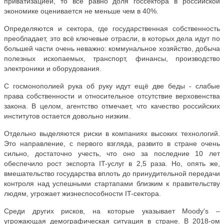
приватизацией, то всё равно доля госсектора в российской
экономике оценивается не меньше чем в 40%.
Определяются и сектора, где государственная собственность
преобладает, это всё ключевые отрасли, в которых дела идут по
большей части очень неважно: коммунальное хозяйство, добыча
полезных ископаемых, транспорт, финансы, производство
электроники и оборудования.
С госмонополией рука об руку идут ещё две беды - слабые
права собственности и относительное отсутствие верховенства
закона. В целом, агентство отмечает, что качество российских
институтов остается довольно низким.
Отдельно выделяются риски в компаниях высоких технологий.
Это направление, с первого взгляда, развито в стране очень
сильно, достаточно учесть, что оно за последние 10 лет
обеспечило рост экспорта IT-услуг в 2,5 раза. Но, опять же,
вмешательство государства вплоть до принудительной передачи
контроля над успешными стартапами близким к правительству
людям, угрожает жизнеспособности IT-сектора.
Среди других рисков, на которые указывает Moody's –
угрожающая демографическая ситуация в стране. В 2018-ом