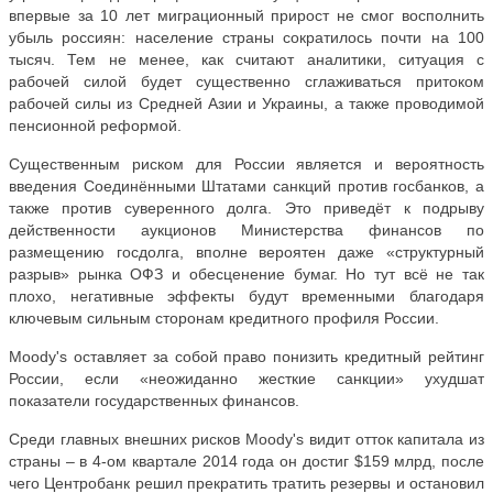
впервые за 10 лет миграционный прирост не смог восполнить
убыль россиян: население страны сократилось почти на 100
тысяч. Тем не менее, как считают аналитики, ситуация с
рабочей силой будет существенно сглаживаться притоком
рабочей силы из Средней Азии и Украины, а также проводимой
пенсионной реформой.
Существенным риском для России является и вероятность
введения Соединёнными Штатами санкций против госбанков, а
также против суверенного долга. Это приведёт к подрыву
действенности аукционов Министерства финансов по
размещению госдолга, вполне вероятен даже «структурный
разрыв» рынка ОФЗ и обесценение бумаг. Но тут всё не так
плохо, негативные эффекты будут временными благодаря
ключевым сильным сторонам кредитного профиля России.
Moody's оставляет за собой право понизить кредитный рейтинг
России, если «неожиданно жесткие санкции» ухудшат
показатели государственных финансов.
Среди главных внешних рисков Moody's видит отток капитала из
страны – в 4-ом квартале 2014 года он достиг $159 млрд, после
чего Центробанк решил прекратить тратить резервы и остановил