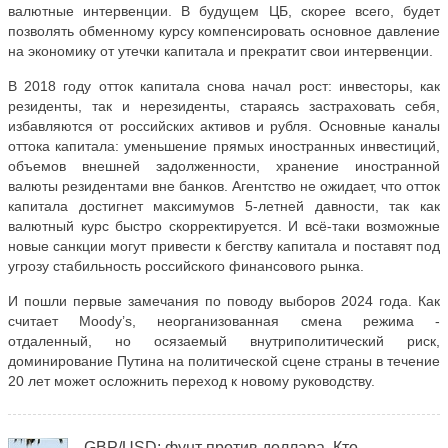
валютные интервенции. В будущем ЦБ, скорее всего, будет
позволять обменному курсу компенсировать основное давление
на экономику от утечки капитала и прекратит свои интервенции.
В 2018 году отток капитала снова начал рост: инвесторы, как
резиденты, так и нерезиденты, стараясь застраховать себя,
избавляются от российских активов и рубля. Основные каналы
оттока капитала: уменьшение прямых иностранных инвестиций,
объемов внешней задолженности, хранение иностранной
валюты резидентами вне банков. Агентство не ожидает, что отток
капитала достигнет максимумов 5-летней давности, так как
валютный курс быстро скорректируется. И всё-таки возможные
новые санкции могут привести к бегству капитала и поставят под
угрозу стабильность российского финансового рынка.
И пошли первые замечания по поводу выборов 2024 года. Как
считает Moody’s, неорганизованная смена режима -
отдаленный, но осязаемый внутриполитический риск,
доминирование Путина на политической сцене страны в течение
20 лет может осложнить переход к новому руководству.
GBP/USD: фунт против доллара. Кто