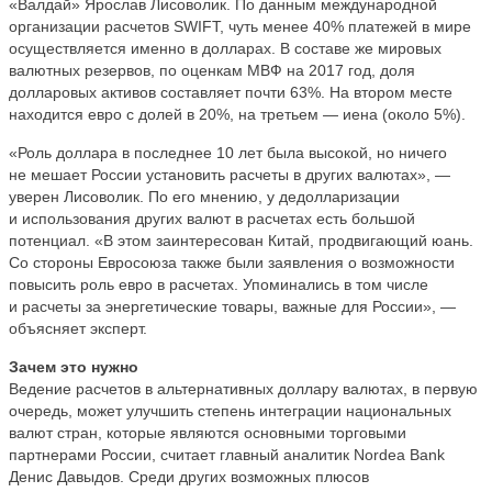
«Валдай» Ярослав Лисоволик. По данным международной
организации расчетов SWIFT, чуть менее 40% платежей в мире
осуществляется именно в долларах. В составе же мировых
валютных резервов, по оценкам МВФ на 2017 год, доля
долларовых активов составляет почти 63%. На втором месте
находится евро с долей в 20%, на третьем — иена (около 5%).
«Роль доллара в последнее 10 лет была высокой, но ничего
не мешает России установить расчеты в других валютах», —
уверен Лисоволик. По его мнению, у дедолларизации
и использования других валют в расчетах есть большой
потенциал. «В этом заинтересован Китай, продвигающий юань.
Со стороны Евросоюза также были заявления о возможности
повысить роль евро в расчетах. Упоминались в том числе
и расчеты за энергетические товары, важные для России», —
объясняет эксперт.
Зачем это нужно
Ведение расчетов в альтернативных доллару валютах, в первую
очередь, может улучшить степень интеграции национальных
валют стран, которые являются основными торговыми
партнерами России, считает главный аналитик Nordea Bank
Денис Давыдов. Среди других возможных плюсов