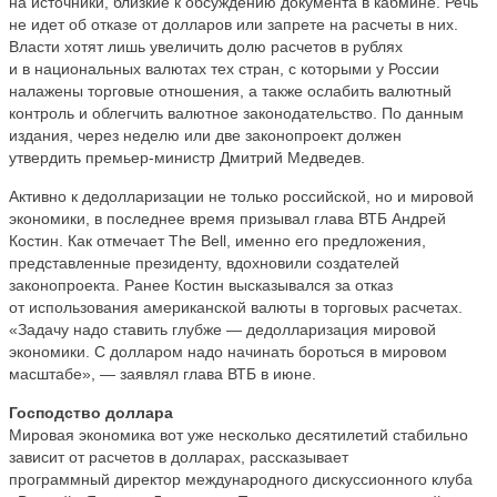
на источники, близкие к обсуждению документа в кабмине. Речь
не идет об отказе от долларов или запрете на расчеты в них.
Власти хотят лишь увеличить долю расчетов в рублях
и в национальных валютах тех стран, с которыми у России
налажены торговые отношения, а также ослабить валютный
контроль и облегчить валютное законодательство. По данным
издания, через неделю или две законопроект должен
утвердить премьер-министр Дмитрий Медведев.
Активно к дедолларизации не только российской, но и мировой
экономики, в последнее время призывал глава ВТБ Андрей
Костин. Как отмечает The Bell, именно его предложения,
представленные президенту, вдохновили создателей
законопроекта. Ранее Костин высказывался за отказ
от использования американской валюты в торговых расчетах.
«Задачу надо ставить глубже — дедолларизация мировой
экономики. С долларом надо начинать бороться в мировом
масштабе», — заявлял глава ВТБ в июне.
Господство доллара
Мировая экономика вот уже несколько десятилетий стабильно
зависит от расчетов в долларах, рассказывает
программный директор международного дискуссионного клуба