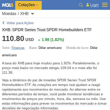
Cotações
Login
Moedas / XHB
Voltar para Ações
XHB: SPDR Series Trust SPDR Homebuilders ETF
110.80
USD
1.98
(
1.82%
)
Setor:
Finanças
Base:
Dólar americano
Moeda de lucro:
Dólar
americano
A taxa do XHB para hoje mudou para
1.82%
. Paralelamente, o
preço mais baixo no mercado atingiu 109.04 e o mais alto foi
111.38.
Veja a dinâmica do par de moedas SPDR Series Trust SPDR
Homebuilders ETF. As cotações em tempo real ajudam a reagir
rapidamente aos movimentos do mercado. Ao alternar entre os
diferentes períodos de tempo, você pode monitorar tendências e
movimentos de preços por minuto, hora, dia, semana ou mês. Use
estas informações para prever os movimentos do mercado e tomar
decisões de negociação informadas.