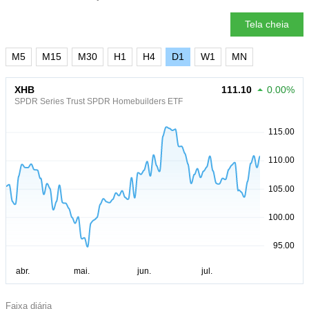
Tela cheia
M5
M15
M30
H1
H4
D1
W1
MN
XHB
111.10
0.00%
SPDR Series Trust SPDR Homebuilders ETF
Faixa diária