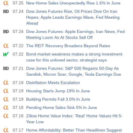
07.25
New Home Sales Unexpectedly Rise 1.6% In June
07.24
Dow Jones Futures Rise, Oil Prices Dive On Iran
Hopes; Apple Leads Earnings Wave, Fed Meeting
Ahead
07.24
Dow Jones Futures: Apple Earnings, Iran News, Fed
Meeting Loom As AI Stocks Sell Off
07.22
The REIT Recovery Broadens Beyond Rates
07.22
Bond-market weakness makes a strong investment
case for this unloved sector, strategist says
07.21
Dow Jones Futures: S&P 500 Regains 50-Day As
Sandisk, Micron Soar; Google, Tesla Earnings Due
07.19
Disinflation Meets Escalation
07.19
Housing Starts Jump 19% In June
07.19
Building Permits Fall 3.0% In June
07.18
Pending Home Sales Sink 5% In June
07.18
Zillow Home Value Index: 'Real' Home Values Hit 5-
Year Low
07.17
Home Affordability: Better Than Headlines Suggest