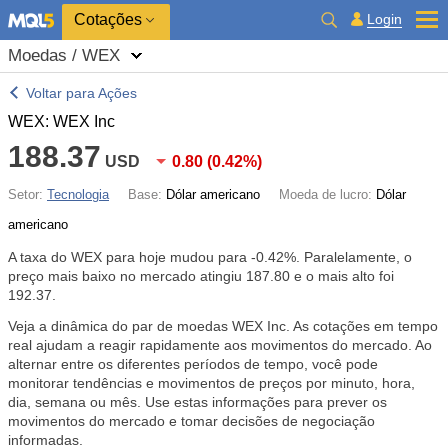
Cotações
Login
Moedas / WEX
Voltar para Ações
WEX: WEX Inc
188.37
USD
0.80
(
0.42%
)
Setor:
Tecnologia
Base:
Dólar americano
Moeda de lucro:
Dólar
americano
A taxa do WEX para hoje mudou para
-0.42%
. Paralelamente, o
preço mais baixo no mercado atingiu 187.80 e o mais alto foi
192.37.
Veja a dinâmica do par de moedas WEX Inc. As cotações em tempo
real ajudam a reagir rapidamente aos movimentos do mercado. Ao
alternar entre os diferentes períodos de tempo, você pode
monitorar tendências e movimentos de preços por minuto, hora,
dia, semana ou mês. Use estas informações para prever os
movimentos do mercado e tomar decisões de negociação
informadas.