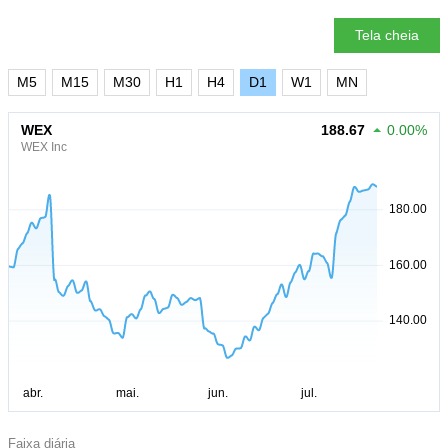
Tela cheia
M5
M15
M30
H1
H4
D1
W1
MN
WEX
188.67
0.00%
WEX Inc
Faixa diária