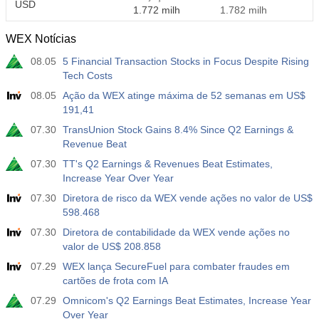
USD
1.772 milh
1.782 milh
WEX Notícias
08.05
5 Financial Transaction Stocks in Focus Despite Rising
Tech Costs
08.05
Ação da WEX atinge máxima de 52 semanas em US$
191,41
07.30
TransUnion Stock Gains 8.4% Since Q2 Earnings &
Revenue Beat
07.30
TT's Q2 Earnings & Revenues Beat Estimates,
Increase Year Over Year
07.30
Diretora de risco da WEX vende ações no valor de US$
598.468
07.30
Diretora de contabilidade da WEX vende ações no
valor de US$ 208.858
07.29
WEX lança SecureFuel para combater fraudes em
cartões de frota com IA
07.29
Omnicom's Q2 Earnings Beat Estimates, Increase Year
Over Year