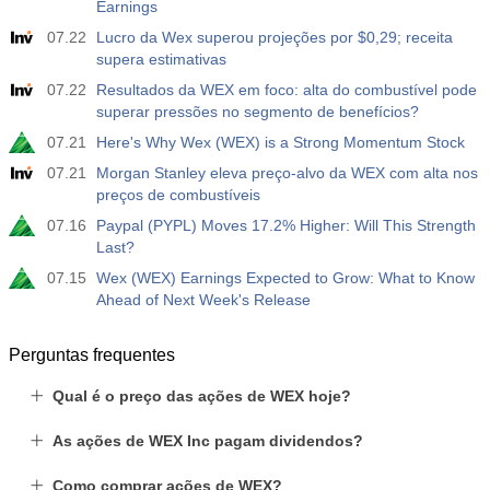
Earnings
07.22
Lucro da Wex superou projeções por $0,29; receita
supera estimativas
07.22
Resultados da WEX em foco: alta do combustível pode
superar pressões no segmento de benefícios?
07.21
Here's Why Wex (WEX) is a Strong Momentum Stock
07.21
Morgan Stanley eleva preço-alvo da WEX com alta nos
preços de combustíveis
07.16
Paypal (PYPL) Moves 17.2% Higher: Will This Strength
Last?
07.15
Wex (WEX) Earnings Expected to Grow: What to Know
Ahead of Next Week's Release
Perguntas frequentes
Qual é o preço das ações de WEX hoje?
As ações de WEX Inc pagam dividendos?
Como comprar ações de WEX?