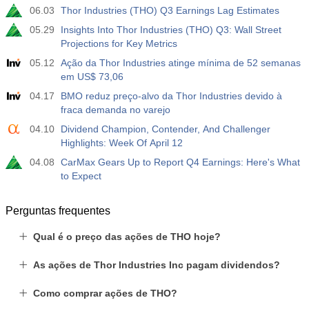
06.03
Thor Industries (THO) Q3 Earnings Lag Estimates
-17.2 mil
05.29
Insights Into Thor Industries (THO) Q3: Wall Street
Projections for Key Metrics
19:30
Nasdaq 100 - Posições líquidas de especuladores no
relatório da CFTC
05.12
Ação da Thor Industries atinge mínima de 52 semanas
USD
Atu.
Projeç.
Prév.
em US$ 73,06
4.9 mil
04.17
BMO reduz preço-alvo da Thor Industries devido à
fraca demanda no varejo
04.10
Dividend Champion, Contender, And Challenger
Highlights: Week Of April 12
04.08
CarMax Gears Up to Report Q4 Earnings: Here's What
to Expect
Perguntas frequentes
Qual é o preço das ações de THO hoje?
As ações de Thor Industries Inc pagam dividendos?
Como comprar ações de THO?