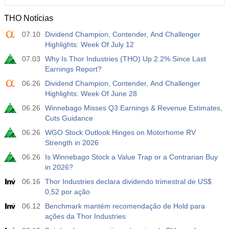
THO Notícias
12:30
Ganho Médio por Hora Trabalhada (Anual)
07.10
Dividend Champion, Contender, And Challenger
Atu.
Projeç.
Prév.
USD
Highlights: Week Of July 12
3.5%
3.5%
07.03
Why Is Thor Industries (THO) Up 2.2% Since Last
Earnings Report?
12:30
Relatório de Emprego - Payroll - Privado
Atu.
Projeç.
Prév.
06.26
Dividend Champion, Contender, And Challenger
USD
40 mil
49 mil
Highlights: Week Of June 28
06.26
Winnebago Misses Q3 Earnings & Revenue Estimates,
12:30
Taxa de Desemprego U6
Cuts Guidance
Atu.
Projeç.
Prév.
06.26
WGO Stock Outlook Hinges on Motorhome RV
USD
7.9%
7.9%
Strength in 2026
06.26
Is Winnebago Stock a Value Trap or a Contrarian Buy
17:00
Contagem de Sondas Baker Hughes
in 2026?
Atu.
Projeç.
Prév.
06.16
Thor Industries declara dividendo trimestral de US$
USD
451
0,52 por ação
06.12
Benchmark mantém recomendação de Hold para
17:00
Contagem Total de Sondas dos EUA por Baker
ações da Thor Industries
Hughes