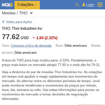
Cotações
Login
Moedas / THO
Voltar para Ações
THO: Thor Industries Inc
77.62
USD
1.84
(
2.32%
)
Setor:
Consumo cíclico de demanda
Base:
Dólar americano
Moeda
de lucro:
Dólar americano
A taxa do THO para hoje mudou para
-2.32%
. Paralelamente, o
preço mais baixo no mercado atingiu 77.60 e o mais alto foi 79.11.
Veja a dinâmica do par de moedas Thor Industries Inc. As cotações
em tempo real ajudam a reagir rapidamente aos movimentos do
mercado. Ao alternar entre os diferentes períodos de tempo, você
pode monitorar tendências e movimentos de preços por minuto,
hora, dia, semana ou mês. Use estas informações para prever os
movimentos do mercado e tomar decisões de negociação
informadas.