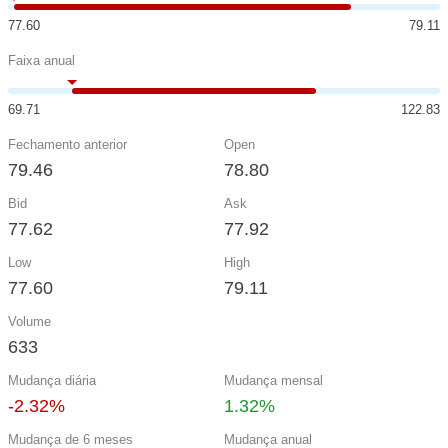
77.60
79.11
Faixa anual
69.71
122.83
Fechamento anterior
Open
79.46
78.80
Bid
Ask
77.62
77.92
Low
High
77.60
79.11
Volume
633
Mudança diária
Mudança mensal
-2.32%
1.32%
Mudança de 6 meses
Mudança anual