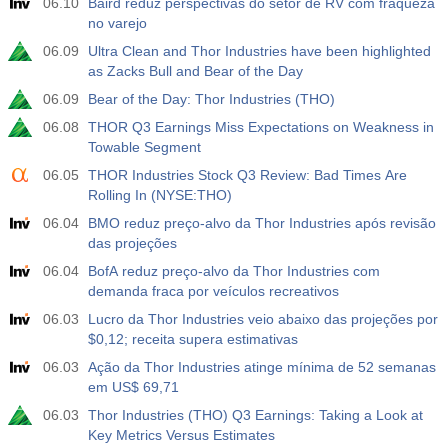
06.10
Baird reduz perspectivas do setor de RV com fraqueza
USD
Atu.
Projeç.
Prév.
no varejo
588
06.09
Ultra Clean and Thor Industries have been highlighted
as Zacks Bull and Bear of the Day
19:00
Mudança de Crédito ao Consumidor do Sistema de
Reserva Federal (FRS) (Mensal)
06.09
Bear of the Day: Thor Industries (THO)
USD
Atu.
Projeç.
Prév.
06.08
THOR Q3 Earnings Miss Expectations on Weakness in
$​11.44 bilh
$​-0.18 bilh
Towable Segment
06.05
THOR Industries Stock Q3 Review: Bad Times Are
19:30
Ouro - Posições Líquidas de Especuladores no
Rolling In (NYSE:THO)
Relatório da CFTC
USD
06.04
BMO reduz preço-alvo da Thor Industries após revisão
Atu.
Projeç.
Prév.
das projeções
182.1 mil
06.04
BofA reduz preço-alvo da Thor Industries com
demanda fraca por veículos recreativos
19:30
Petróleo bruto - Posições Líquidas de Especuladores
no Relatório da CFTC
06.03
Lucro da Thor Industries veio abaixo das projeções por
USD
Atu.
Projeç.
Prév.
$0,12; receita supera estimativas
120.1 mil
06.03
Ação da Thor Industries atinge mínima de 52 semanas
em US$ 69,71
19:30
S&P 500 - Posições Líquidas de Especuladores no
06.03
Thor Industries (THO) Q3 Earnings: Taking a Look at
Relatório da CFTC
Key Metrics Versus Estimates
USD
Atu.
Projeç.
Prév.