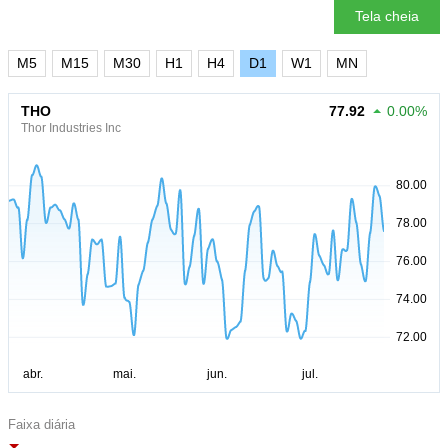
Tela cheia
M5
M15
M30
H1
H4
D1
W1
MN
THO
77.92
0.00%
Thor Industries Inc
Faixa diária