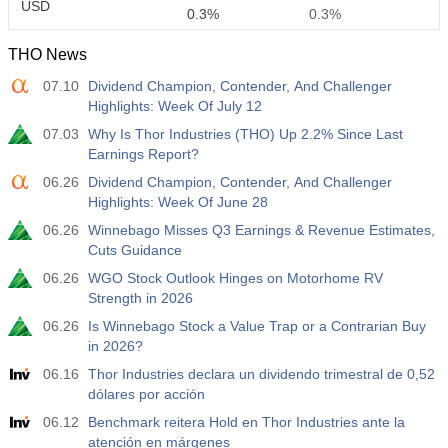
USD
0.3%
0.3%
THO News
12:30
Ganancias Promedio por Hora a/a
07.10
Dividend Champion, Contender, And Challenger
Act.
Pronós.
Prev.
USD
Highlights: Week Of July 12
3.5%
3.5%
07.03
Why Is Thor Industries (THO) Up 2.2% Since Last
Earnings Report?
12:30
Nóminas no Agrícolas Privadas
Act.
Pronós.
Prev.
06.26
Dividend Champion, Contender, And Challenger
USD
40 K
49 K
Highlights: Week Of June 28
06.26
Winnebago Misses Q3 Earnings & Revenue Estimates,
12:30
U6 Tasa de Desempleo
Cuts Guidance
Act.
Pronós.
Prev.
06.26
WGO Stock Outlook Hinges on Motorhome RV
USD
7.9%
7.9%
Strength in 2026
06.26
Is Winnebago Stock a Value Trap or a Contrarian Buy
17:00
Recuento de Plataformas Petrolíferas de EE.UU de
in 2026?
Baker Hughes
06.16
Thor Industries declara un dividendo trimestral de 0,52
USD
Act.
Pronós.
Prev.
dólares por acción
451
06.12
Benchmark reitera Hold en Thor Industries ante la
atención en márgenes