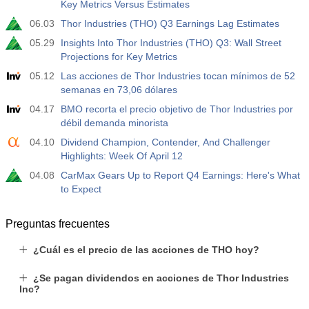
Key Metrics Versus Estimates
06.03
Thor Industries (THO) Q3 Earnings Lag Estimates
19:30
Posiciones Netas Especulativas de Nasdaq 100 de la
CFTC
05.29
Insights Into Thor Industries (THO) Q3: Wall Street
USD
Act.
Pronós.
Prev.
Projections for Key Metrics
4.9 K
05.12
Las acciones de Thor Industries tocan mínimos de 52
semanas en 73,06 dólares
04.17
BMO recorta el precio objetivo de Thor Industries por
débil demanda minorista
04.10
Dividend Champion, Contender, And Challenger
Highlights: Week Of April 12
04.08
CarMax Gears Up to Report Q4 Earnings: Here's What
to Expect
Preguntas frecuentes
¿Cuál es el precio de las acciones de THO hoy?
¿Se pagan dividendos en acciones de Thor Industries
Inc?