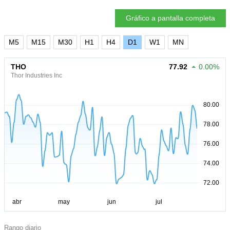
Gráfico a pantalla completa
M5
M15
M30
H1
H4
D1
W1
MN
THO
77.92
0.00%
Thor Industries Inc
Rango diario