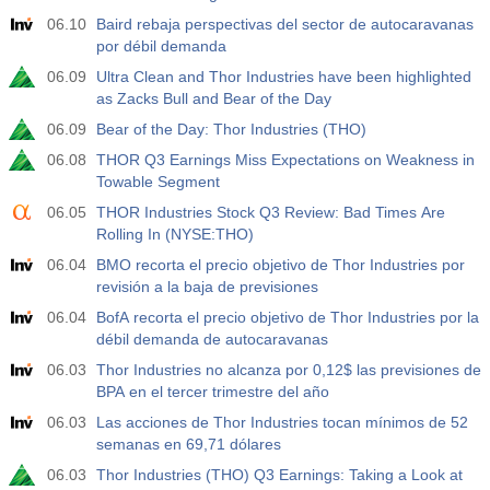
17:00
Recuento de plataformas petrolíferas en EE.UU. de
Baker Hughes
06.10
Baird rebaja perspectivas del sector de autocaravanas
USD
por débil demanda
Act.
Pronós.
Prev.
588
06.09
Ultra Clean and Thor Industries have been highlighted
as Zacks Bull and Bear of the Day
19:00
Crédito al Consumo de la FRS m/m
06.09
Bear of the Day: Thor Industries (THO)
Act.
Pronós.
Prev.
06.08
THOR Q3 Earnings Miss Expectations on Weakness in
USD
$​11.44 B
$​-0.18 B
Towable Segment
06.05
THOR Industries Stock Q3 Review: Bad Times Are
19:30
Posiciones Netas Especulativas de Oro de la CFTC
Rolling In (NYSE:THO)
Act.
Pronós.
Prev.
USD
06.04
BMO recorta el precio objetivo de Thor Industries por
182.1 K
revisión a la baja de previsiones
06.04
BofA recorta el precio objetivo de Thor Industries por la
19:30
Posiciones Netas Especulativas de Crudo de la CFTC
débil demanda de autocaravanas
Act.
Pronós.
Prev.
USD
06.03
Thor Industries no alcanza por 0,12$ las previsiones de
120.1 K
BPA en el tercer trimestre del año
06.03
Las acciones de Thor Industries tocan mínimos de 52
19:30
Posiciones Netas Especulativas de Oro de la CFTC
semanas en 69,71 dólares
Act.
Pronós.
Prev.
USD
06.03
Thor Industries (THO) Q3 Earnings: Taking a Look at
-17.2 K