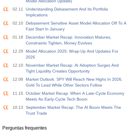
Model Allocation Update)
USD
Atu.
Projeç.
Prév.
588
588
02.11
Understanding Debasement And Its Portfolio
Implications
19:00
Mudança de Crédito ao Consumidor do Sistema de
02.10
Debasement Sensitive Asset Model Allocation Off To A
Reserva Federal (FRS) (Mensal)
Fast Start In January
USD
Atu.
Projeç.
Prév.
01.18
December Market Recap: Innovation Matures,
$​14.17 bilh
$​11.44 bilh
$​-1.08 bilh
Constraints Tighten, Money Evolves
12.29
Model Allocation 2025: Wrap-Up And Updates For
19:30
Ouro - Posições Líquidas de Especuladores no
2026
Relatório da CFTC
USD
12.10
November Market Recap: AI Adoption Surges And
Atu.
Projeç.
Prév.
Tight Liquidity Creates Opportunity
197.6 mil
182.1 mil
12.08
Market Outlook: SPY Will Reach New Highs In 2026,
Gold To Lead While Other Sectors Follow
19:30
Petróleo bruto - Posições Líquidas de Especuladores
no Relatório da CFTC
11.15
October Market Recap: When A Late-Cycle Economy
USD
Atu.
Projeç.
Prév.
Meets An Early-Cycle Tech Boom
112.4 mil
120.1 mil
10.13
September Market Recap: The AI Boom Meets The
Trust Trade
19:30
S&P 500 - Posições Líquidas de Especuladores no
Relatório da CFTC
Perguntas frequentes
USD
Atu.
Projeç.
Prév.