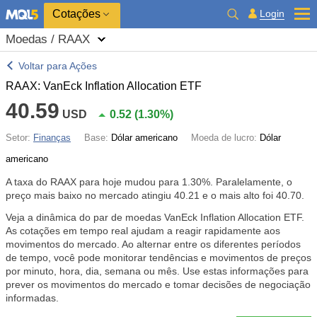
Cotações
Login
Moedas / RAAX
Voltar para Ações
RAAX: VanEck Inflation Allocation ETF
40.59
USD
0.52
(
1.30%
)
Setor:
Finanças
Base:
Dólar americano
Moeda de lucro:
Dólar
americano
A taxa do RAAX para hoje mudou para
1.30%
. Paralelamente, o
preço mais baixo no mercado atingiu 40.21 e o mais alto foi 40.70.
Veja a dinâmica do par de moedas VanEck Inflation Allocation ETF.
As cotações em tempo real ajudam a reagir rapidamente aos
movimentos do mercado. Ao alternar entre os diferentes períodos
de tempo, você pode monitorar tendências e movimentos de preços
por minuto, hora, dia, semana ou mês. Use estas informações para
prever os movimentos do mercado e tomar decisões de negociação
informadas.