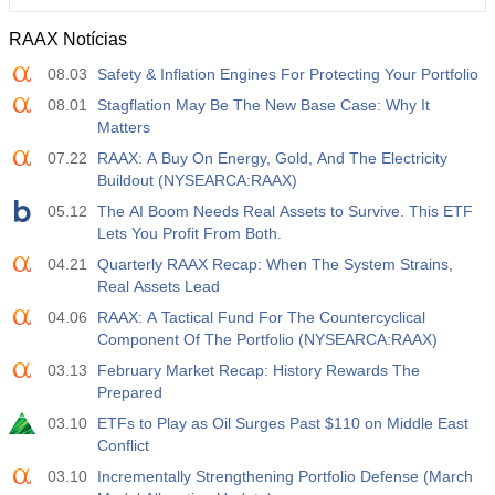
RAAX Notícias
12:30
Ganho Médio por Hora Trabalhada (Anual)
08.03
Safety & Inflation Engines For Protecting Your Portfolio
Atu.
Projeç.
Prév.
USD
3.2%
3.5%
3.5%
08.01
Stagflation May Be The New Base Case: Why It
Matters
12:30
Relatório de Emprego - Payroll - Privado
07.22
RAAX: A Buy On Energy, Gold, And The Electricity
Atu.
Projeç.
Prév.
Buildout (NYSEARCA:RAAX)
USD
30 mil
40 mil
30 mil
05.12
The AI Boom Needs Real Assets to Survive. This ETF
Lets You Profit From Both.
12:30
Taxa de Desemprego U6
04.21
Quarterly RAAX Recap: When The System Strains,
Atu.
Projeç.
Prév.
Real Assets Lead
USD
7.9%
7.9%
7.9%
04.06
RAAX: A Tactical Fund For The Countercyclical
Component Of The Portfolio (NYSEARCA:RAAX)
17:00
Contagem de Sondas Baker Hughes
03.13
February Market Recap: History Rewards The
Atu.
Projeç.
Prév.
Prepared
USD
454
451
03.10
ETFs to Play as Oil Surges Past $110 on Middle East
Conflict
17:00
Contagem Total de Sondas dos EUA por Baker
03.10
Incrementally Strengthening Portfolio Defense (March
Hughes