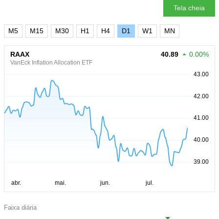
Tela cheia
M5
M15
M30
H1
H4
D1
W1
MN
RAAX
40.89
0.00%
VanEck Inflation Allocation ETF
Faixa diária