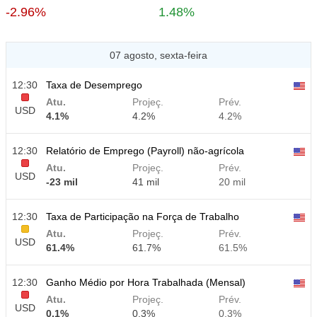
-2.96%
1.48%
07 agosto, sexta-feira
12:30
Taxa de Desemprego
Atu.
Projeç.
Prév.
USD
4.1%
4.2%
4.2%
12:30
Relatório de Emprego (Payroll) não-agrícola
Atu.
Projeç.
Prév.
USD
-23 mil
41 mil
20 mil
12:30
Taxa de Participação na Força de Trabalho
Atu.
Projeç.
Prév.
USD
61.4%
61.7%
61.5%
12:30
Ganho Médio por Hora Trabalhada (Mensal)
Atu.
Projeç.
Prév.
USD
0.1%
0.3%
0.3%