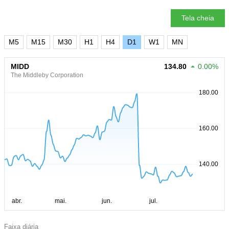
Tela cheia
M5
M15
M30
H1
H4
D1
W1
MN
MIDD
134.80
0.00%
The Middleby Corporation
Faixa diária