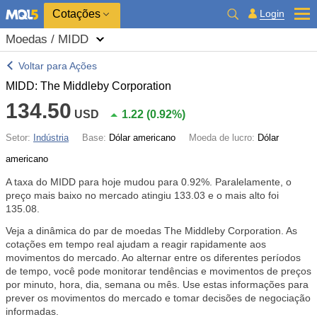
Cotações
Login
Moedas / MIDD
Voltar para Ações
MIDD: The Middleby Corporation
134.50
USD
1.22
(
0.92%
)
Setor:
Indústria
Base:
Dólar americano
Moeda de lucro:
Dólar
americano
A taxa do MIDD para hoje mudou para
0.92%
. Paralelamente, o
preço mais baixo no mercado atingiu 133.03 e o mais alto foi
135.08.
Veja a dinâmica do par de moedas The Middleby Corporation. As
cotações em tempo real ajudam a reagir rapidamente aos
movimentos do mercado. Ao alternar entre os diferentes períodos
de tempo, você pode monitorar tendências e movimentos de preços
por minuto, hora, dia, semana ou mês. Use estas informações para
prever os movimentos do mercado e tomar decisões de negociação
informadas.