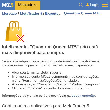
Mercado
Login
Quantum Queen MT5
Mercado
/
MetaTrader 5
/
Experts
/
Infelizmente, "Quantum Queen MT5" não está
mais disponível para compra.
Se você já adquiriu este produto, pode usá-lo sem restrições e
instalar novas cópias enquanto tiver ativações disponíveis:
Abra seu terminal MetaTrader 5.
Informe sua conta MQL5.community nas configurações:
menu "Ferramentas\Opções\Comunidade".
Acesse a seção "Navegador\Mercado\Minhas Compras".
Clique em "Instalar" à direita do nome do produto.
Informações adicionais estão disponíveis na
documentação
.
Confira outros aplicativos para MetaTrader 5