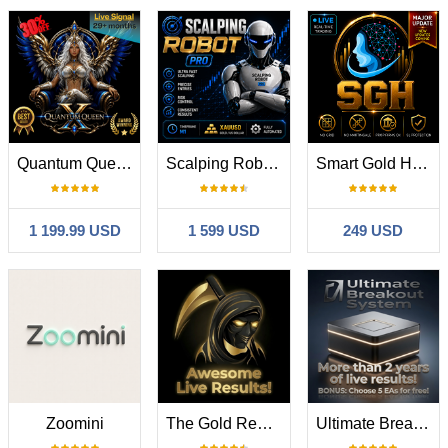
Quantum Queen X MT5
Scalping Robot Pro MT5
Smart Gold Hunter
1 199.99 USD
1 599 USD
249 USD
Zoomini
The Gold Reaper MT5
Ultimate Breakout System