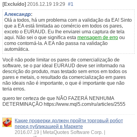
[Excluído]
2016.12.19 19:29
#1
Александр
:
Olá a todos, há um problema com a validação da EA! Sinto
que a EA está limitada ao comércio em todos os pares,
exceto o EURAUD. Eu lhe enviarei uma captura de tela
aqui. Não sei o que significa esta
mensagem de erro
ou
como contorná-la. A EA não passa na validação
automática.
Você não pode limitar os pares de comercialização de
software, se o par ideal EURAUD deve ser informado na
descrição do produto, mas testado sem erros em todos os
pares e metais, o resultado da comercialização em pares
não ideais não é importante, o que é importante que não
teria erros.
quero ter certeza de que NÃO FAZERÁ NENHUMA
DETERMINAÇÃO https://www.mql5.com/ru/articles/2555
Какие проверки должен пройти торговый робот
перед публикацией в Маркете
2016.07.19
MetaQuotes Software Corp.