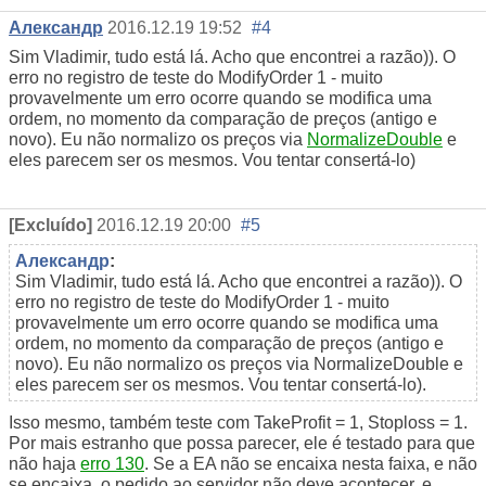
Александр
2016.12.19 19:52
#4
Sim Vladimir, tudo está lá. Acho que encontrei a razão)). O
erro no registro de teste do ModifyOrder 1 - muito
provavelmente um erro ocorre quando se modifica uma
ordem, no momento da comparação de preços (antigo e
novo). Eu não normalizo os preços via
NormalizeDouble
e
eles parecem ser os mesmos. Vou tentar consertá-lo)
[Excluído]
2016.12.19 20:00
#5
Александр
:
Sim Vladimir, tudo está lá. Acho que encontrei a razão)). O
erro no registro de teste do ModifyOrder 1 - muito
provavelmente um erro ocorre quando se modifica uma
ordem, no momento da comparação de preços (antigo e
novo). Eu não normalizo os preços via NormalizeDouble e
eles parecem ser os mesmos. Vou tentar consertá-lo).
Isso mesmo, também teste com TakeProfit = 1, Stoploss = 1.
Por mais estranho que possa parecer, ele é testado para que
não haja
erro 130
. Se a EA não se encaixa nesta faixa, e não
se encaixa, o pedido ao servidor não deve acontecer, e