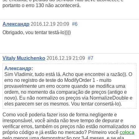
portanto o erro 130 não acontecerá.
Александр
2016.12.19 20:09
#6
Obrigado, vou tentar testá-lo))))
Vitaly Muzichenko
2016.12.19 21:09
#7
Александр
:
Sim Vladimir, tudo está lá. Acho que encontrei a razão)). O
erro no registro de teste do ModifyOrder 1 - muito
provavelmente um erro ocorre quando se modifica uma
ordem, no momento da comparação de preços (antigo e
novo). Eu não normalizo os preços via NormalizeDouble e
eles parecem ser os mesmos. Vou tentar consertá-lo).
Como você poderia fazer isso de forma negligente e
irresponsável, você ainda não teve tempo de depurar e
verificar erros, também os preços não estão normalizados no
próprio código e já estão no mercado? Primeiro você
coloca
pelo menos uma demonstração por 3-4 meses, e se ela