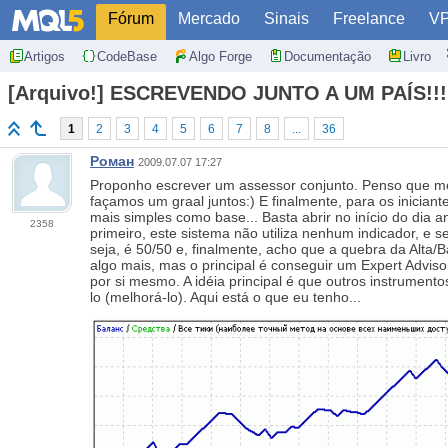
Fórum
Mercado
Sinais
Freelance
V
Artigos
CodeBase
Algo Forge
Documentação
Livro
[Arquivo!] ESCREVENDO JUNTO A UM PAÍS!!!
1
2
3
4
5
6
7
8
...
36
Роман
2009.07.07 17:27
Proponho escrever um assessor conjunto. Penso que me a
façamos um graal juntos:) E finalmente, para os inicia
mais simples como base... Basta abrir no início do dia 
2358
primeiro, este sistema não utiliza nenhum indicador, e
seja, é 50/50 e, finalmente, acho que a quebra da Alta/B
algo mais, mas o principal é conseguir um Expert Adviso
por si mesmo. A idéia principal é que outros instrumen
lo (melhorá-lo). Aqui está o que eu tenho...