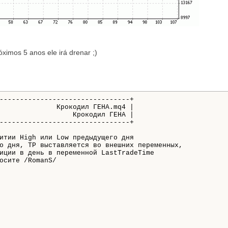
ximos 5 anos ele irá drenar ;)
--------------------------------+
              Крокодил ГЕНА.mq4 |
                  Крокодил ГЕНА |
--------------------------------+
итии High или Low предыдущего дня
о дня, TP выставляется во внешних переменных, 
иции в день в переменной LastTradeTime 
осите /RomanS/