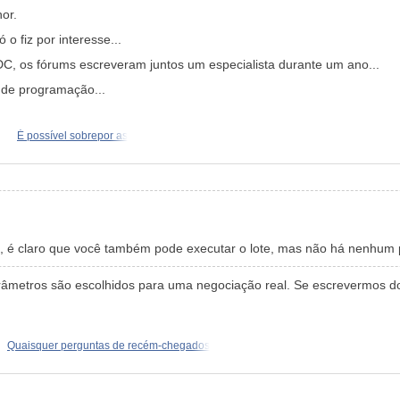
or.
o fiz por interesse...
DC, os fórums escreveram juntos um especialista durante um ano...
 de programação...
É possível sobrepor as
do, é claro que você também pode executar o lote, mas não há nenhum
parâmetros são escolhidos para uma negociação real. Se escrevermos 
Quaisquer perguntas de recém-chegados