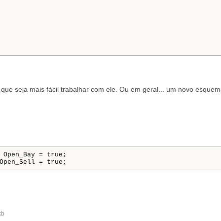
que seja mais fácil trabalhar com ele. Ou em geral... um novo esquem
 Open_Bay 
=
true
;
Open_Sell 
=
true
;
kb