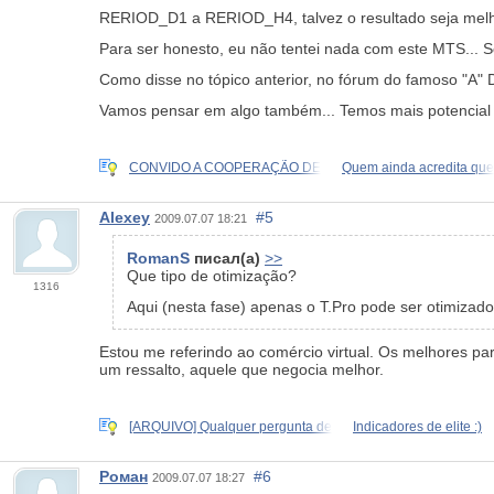
RERIOD_D1 a RERIOD_H4, talvez o resultado seja melh
Para ser honesto, eu não tentei nada com este MTS... Só 
Como disse no tópico anterior, no fórum do famoso "A" 
Vamos pensar em algo também... Temos mais potencial
CONVIDO A COOPERAÇÃO DE
Quem ainda acredita que
Alexey
#5
2009.07.07 18:21
RomanS
писал(а)
>>
Que tipo de otimização?
1316
Aqui (nesta fase) apenas o T.Pro pode ser otimiza
Estou me referindo ao comércio virtual. Os melhores 
um ressalto, aquele que negocia melhor.
[ARQUIVO] Qualquer pergunta de
Indicadores de elite :)
Роман
#6
2009.07.07 18:27