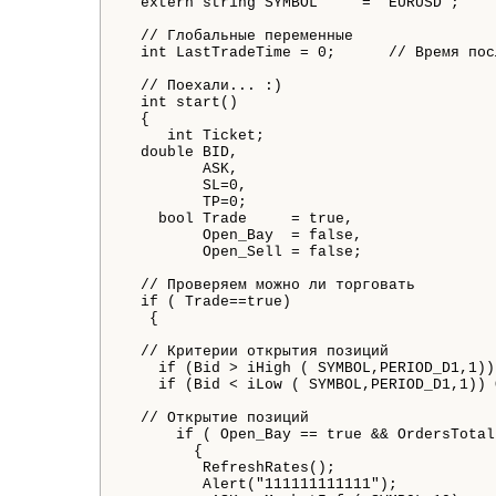
extern
string
 SYMBOL     
=
"EURUSD"
;
// Глобальные переменные
int
 LastTradeTime 
=
0
;
// Время пос
// Поехали... :)
int
 start
(
)
{
int
 Ticket
;
double
 BID
,
         ASK
,
         SL
=
0
,
         TP
=
0
;
bool
 Trade     
=
true
,
         Open_Bay  
=
false
,
         Open_Sell 
=
false
;
// Проверяем можно ли торговать
if
(
 Trade
=
=
true
)
{
// Критерии открытия позиций
if
(
Bid
>
iHigh
(
 SYMBOL
,
PERIOD_D1
,
1
)
)
if
(
Bid
<
iLow
(
 SYMBOL
,
PERIOD_D1
,
1
)
)
 
// Открытие позиций
if
(
 Open_Bay 
=
=
true
&
&
OrdersTotal
{
RefreshRates
(
)
;
Alert
(
"111111111111"
)
;