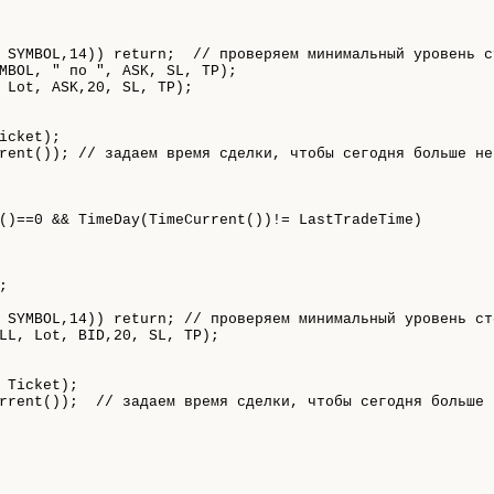
 SYMBOL
,
14
)
)
return
;
// проверяем минимальный уровень с
MBOL
,
" по "
,
 ASK
,
 SL
,
 TP
)
;
 Lot
,
 ASK
,
20
,
 SL
,
 TP
)
;
icket
)
;
rent
(
)
)
;
// задаем время сделки, чтобы сегодня больше не
(
)
=
=
0
&
&
TimeDay
(
TimeCurrent
(
)
)
!
=
 LastTradeTime
)
;
 SYMBOL
,
14
)
)
return
;
// проверяем минимальный уровень ст
LL
,
 Lot
,
 BID
,
20
,
 SL
,
 TP
)
;
 Ticket
)
;
rrent
(
)
)
;
// задаем время сделки, чтобы сегодня больше 