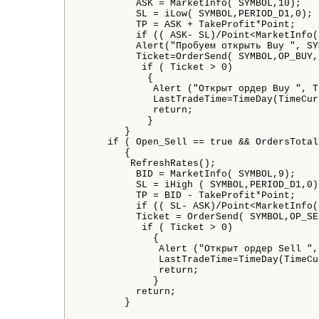
          ASK 
=
MarketInfo
(
 SYMBOL
,
10
)
;
          SL 
=
iLow
(
 SYMBOL
,
PERIOD_D1
,
0
)
;
          TP 
=
 ASK 
+
 TakeProfit
*
Point
;
if
(
(
 ASK
-
 SL
)
/
Point
<
MarketInfo
(
Alert
(
"Пробуем открыть Buy "
,
 SY
          Ticket
=
OrderSend
(
 SYMBOL
,
OP_BUY
,
if
(
 Ticket 
>
0
)
{
Alert
(
"Открыт ордер Buy "
,
 T
             LastTradeTime
=
TimeDay
(
TimeCur
return
;
}
}
if
(
 Open_Sell 
=
=
true
&
&
OrdersTotal
{
RefreshRates
(
)
;
          BID 
=
MarketInfo
(
 SYMBOL
,
9
)
;
          SL 
=
iHigh
(
 SYMBOL
,
PERIOD_D1
,
0
)
          TP 
=
 BID 
-
 TakeProfit
*
Point
;
if
(
(
 SL
-
 ASK
)
/
Point
<
MarketInfo
(
          Ticket 
=
OrderSend
(
 SYMBOL
,
OP_SE
if
(
 Ticket 
>
0
)
{
Alert
(
"Открыт ордер Sell "
,
              LastTradeTime
=
TimeDay
(
TimeCu
return
;
}
return
;
}