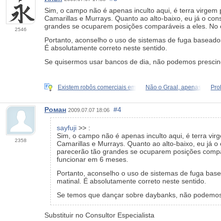
Sim, o campo não é apenas inculto aqui, é terra virgem
Camarillas e Murrays. Quanto ao alto-baixo, eu já o co
grandes se ocuparem posições comparáveis a eles. No e
2546
Portanto, aconselho o uso de sistemas de fuga baseado
É absolutamente correto neste sentido.
Se quisermos usar bancos de dia, não podemos prescindi
Existem robôs comerciais em
Não o Graal, apenas
Pro
Роман
#4
2009.07.07 18:06
sayfuji
>> :
Sim, o campo não é apenas inculto aqui, é terra vi
2358
Camarillas e Murrays. Quanto ao alto-baixo, eu já 
parecerão tão grandes se ocuparem posições compar
funcionar em 6 meses.
Portanto, aconselho o uso de sistemas de fuga bas
matinal. É absolutamente correto neste sentido.
Se temos que dançar sobre daybanks, não podemos pr
Substituir no Consultor Especialista