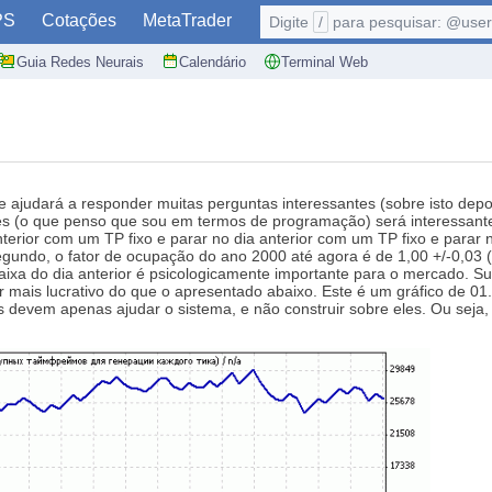
PS
Cotações
MetaTrader
Digite
/
para pesquisar: @user,
Guia Redes Neurais
Calendário
Terminal Web
judará a responder muitas perguntas interessantes (sobre isto depois 
ntes (o que penso que sou em termos de programação) será interessan
anterior com um TP fixo e parar no dia anterior com um TP fixo e para
 segundo, o fator de ocupação do ano 2000 até agora é de 1,00 +/-0,03
aixa do dia anterior é psicologicamente importante para o mercado. Sug
r mais lucrativo do que o apresentado abaixo. Este é um gráfico de 01
tos devem apenas ajudar o sistema, e não construir sobre eles. Ou se