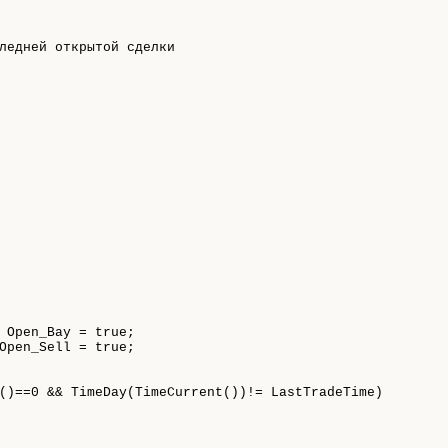
ледней открытой сделки
 Open_Bay 
=
true
;
Open_Sell 
=
true
;
(
)
=
=
0
&
&
TimeDay
(
TimeCurrent
(
)
)
!
=
 LastTradeTime
)