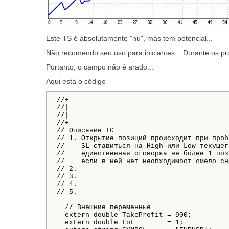
Este TS é absolutamente "nu", mas tem potencial...
Não recomendo seu uso para iniciantes... Durante os pró
Portanto, o campo não é arado...
Aqui está o código
//+---------------------------------------
//|                                       
//|                                       
//+---------------------------------------
// Описание ТС
// 1. Открытие позиций происходит при проб
//    SL ставиться на High или Low текущег
//    единственная оговорка не более 1 поз
//    если в ней нет необходимост смело сн
// 2.
// 3.
// 4.
// 5.
// Внешние переменные
extern
double
 TakeProfit 
=
900
;
extern
double
 Lot        
=
1
;