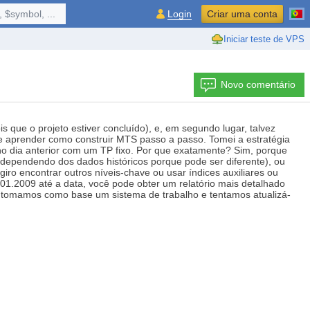
 $symbol, ...
Login
Criar uma conta
Iniciar teste de VPS
Novo comentário
que o projeto estiver concluído), e, em segundo lugar, talvez
te aprender como construir MTS passo a passo. Tomei a estratégia
r no dia anterior com um TP fixo. Por que exatamente? Sim, porque
 (dependendo dos dados históricos porque pode ser diferente), ou
iro encontrar outros níveis-chave ou usar índices auxiliares ou
.01.2009 até a data, você pode obter um relatório mais detalhado
ja, tomamos como base um sistema de trabalho e tentamos atualizá-