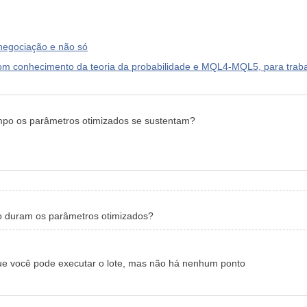
 negociação e não só
nhecimento da teoria da probabilidade e MQL4-MQL5, para trabal
empo os parâmetros otimizados se sustentam?
o duram os parâmetros otimizados?
 que você pode executar o lote, mas não há nenhum ponto