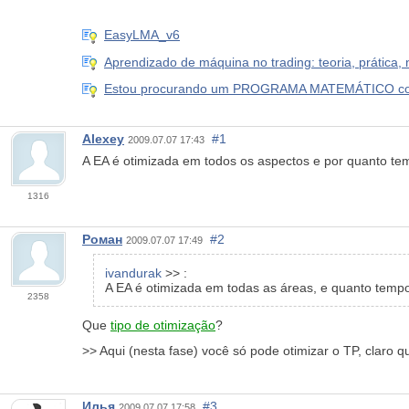
EasyLMA_v6
Aprendizado de máquina no trading: teoria, prática,
Estou procurando um PROGRAMA MATEMÁTICO com co
Alexey
#1
2009.07.07 17:43
A EA é otimizada em todos os aspectos e por quanto t
1316
Роман
#2
2009.07.07 17:49
ivandurak
>> :
A EA é otimizada em todas as áreas, e quanto temp
2358
Que
tipo de otimização
?
>> Aqui (nesta fase) você só pode otimizar o TP, claro
Илья
#3
2009.07.07 17:58