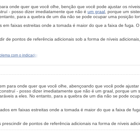
 para onde quer que você olhe, benção que você pode ajustar os nívei
nstruí - posso dizer imediatamente que não é
um graal
, porque um sist
ntanto, para a quebra de um dia não se pode ocupar uma posição long
s em faixas estreitas onde a tomada é maior do que a faixa de fuga.
r de pontos de referência adicionais sob a forma de níveis adicionai
blema com o indicador
rgem para onde quer que você olhe, abençoando que você pode ajustar o
o construí - posso dizer imediatamente que não é um graal, porque u
áveis a eles. No entanto, para a quebra de um dia não se pode ocupa
eados em faixas estreitas onde a tomada é maior do que a faixa de 
escindir de pontos de referência adicionais na forma de níveis adic