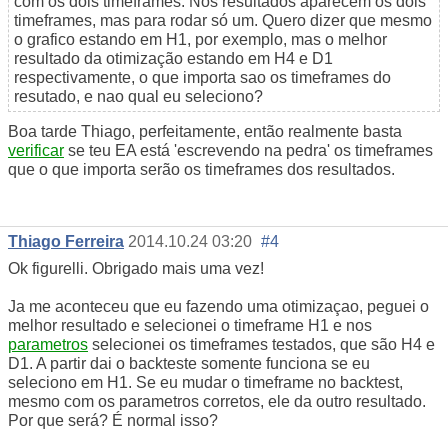
com os dois timeframes. Nos resultados aparecem os dois
timeframes, mas para rodar só um. Quero dizer que mesmo
o grafico estando em H1, por exemplo, mas o melhor
resultado da otimização estando em H4 e D1
respectivamente, o que importa sao os timeframes do
resutado, e nao qual eu seleciono?
Boa tarde Thiago, perfeitamente, então realmente basta
verificar
se teu EA está 'escrevendo na pedra' os timeframes
que o que importa serão os timeframes dos resultados.
Thiago Ferreira
2014.10.24 03:20
#4
Ok figurelli. Obrigado mais uma vez!
Ja me aconteceu que eu fazendo uma otimizaçao, peguei o
melhor resultado e selecionei o timeframe H1 e nos
parametros
selecionei os timeframes testados, que são H4 e
D1. A partir dai o backteste somente funciona se eu
seleciono em H1. Se eu mudar o timeframe no backtest,
mesmo com os parametros corretos, ele da outro resultado.
Por que será? É normal isso?