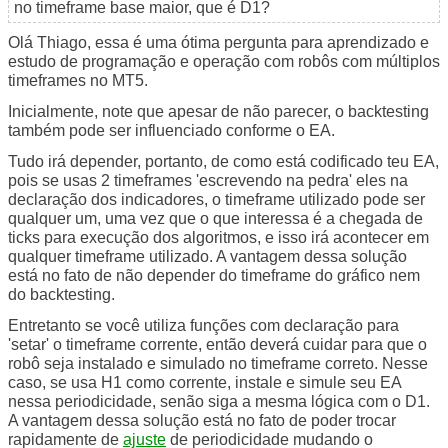
no timeframe base maior, que é D1?
Olá Thiago, essa é uma ótima pergunta para aprendizado e
estudo de programação e operação com robôs com múltiplos
timeframes no MT5.
Inicialmente, note que apesar de não parecer, o backtesting
também pode ser influenciado conforme o EA.
Tudo irá depender, portanto, de como está codificado teu EA,
pois se usas 2 timeframes 'escrevendo na pedra' eles na
declaração dos indicadores, o timeframe utilizado pode ser
qualquer um, uma vez que o que interessa é a chegada de
ticks para execução dos algoritmos, e isso irá acontecer em
qualquer timeframe utilizado. A vantagem dessa solução
está no fato de não depender do timeframe do gráfico nem
do backtesting.
Entretanto se você utiliza funções com declaração para
'setar' o timeframe corrente, então deverá cuidar para que o
robô seja instalado e simulado no timeframe correto. Nesse
caso, se usa H1 como corrente, instale e simule seu EA
nessa periodicidade, senão siga a mesma lógica com o D1.
A vantagem dessa solução está no fato de poder trocar
rapidamente de
ajuste
de periodicidade mudando o