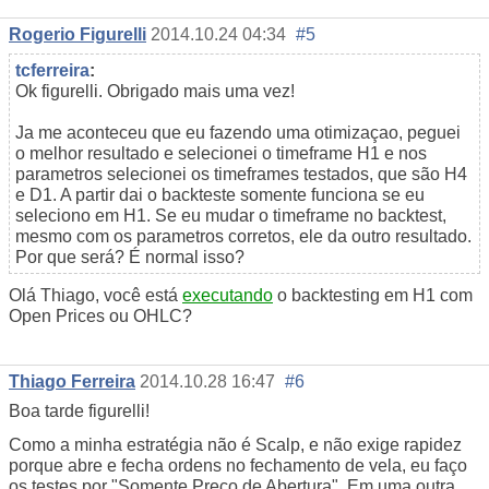
Rogerio Figurelli
2014.10.24 04:34
#5
tcferreira
:
Ok figurelli. Obrigado mais uma vez!
Ja me aconteceu que eu fazendo uma otimizaçao, peguei
o melhor resultado e selecionei o timeframe H1 e nos
parametros selecionei os timeframes testados, que são H4
e D1. A partir dai o backteste somente funciona se eu
seleciono em H1. Se eu mudar o timeframe no backtest,
mesmo com os parametros corretos, ele da outro resultado.
Por que será? É normal isso?
Olá Thiago, você está
executando
o backtesting em H1 com
Open Prices ou OHLC?
Thiago Ferreira
2014.10.28 16:47
#6
Boa tarde figurelli!
Como a minha estratégia não é Scalp, e não exige rapidez
porque abre e fecha ordens no fechamento de vela, eu faço
os testes por "Somente Preço de Abertura". Em uma outra