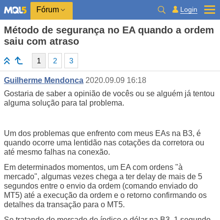
Login
Fórum
Método de segurança no EA quando a ordem
saiu com atraso
1
2
3
Guilherme Mendonca
2020.09.09 16:18
Gostaria de saber a opinião de vocês ou se alguém já tentou
alguma solução para tal problema.
Um dos problemas que enfrento com meus EAs na B3, é
quando ocorre uma lentidão nas cotações da corretora ou
até mesmo falhas na conexão.
Em determinados momentos, um EA com ordens "à
mercado", algumas vezes chega a ter delay de mais de 5
segundos entre o envio da ordem (comando enviado do
MT5) até a execução da ordem e o retorno confirmando os
detalhes da transação para o MT5.
Se tratando do mercado de índice e dólar na B3, 1 segundo