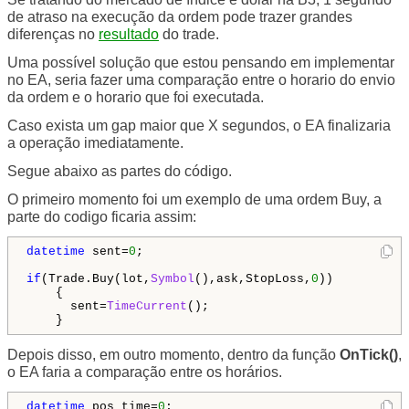
de atraso na execução da ordem pode trazer grandes
diferenças no
resultado
do trade.
Uma possível solução que estou pensando em implementar
no EA, seria fazer uma comparação entre o horario do envio
da ordem e o horario que foi executada.
Caso exista um gap maior que X segundos, o EA finalizaria
a operação imediatamente.
Segue abaixo as partes do código.
O primeiro momento foi um exemplo de uma ordem Buy, a
parte do codigo ficaria assim:
datetime
 sent=
0
;

if
(Trade.Buy(lot,
Symbol
(),ask,StopLoss,
0
))

    {

      sent=
TimeCurrent
();

    } 
Depois disso, em outro momento, dentro da função
OnTick()
,
o EA faria a comparação entre os horários.
datetime
 pos_time=
0